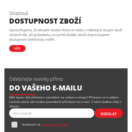
Skladová
DOSTUPNOST ZBOŽÍ
Upozorňujeme, že aktuální dodací lhůta se může u některých skupin zboží
výrazně lišit, při požadavku na rychlé dodání zboží doporučujeme
dostupnost telefonicky ověřit.
VÍCE
Odebírejte novinky přímo
DO VAŠEHO E-MAILU
Měli byste rádi přehled o novinkách na našem e-shopu? Přihlaste se k odběru
novinek, které vám budou pravidelně přicházet na e-mail. S námi budete vždy v
obraze.
ODESLAT
Souhlasím se
zpracováním údajů