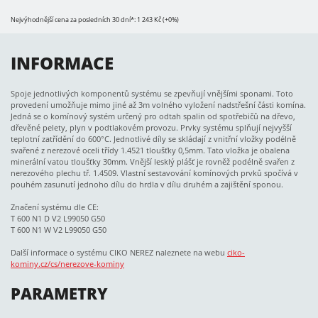
Nejvýhodnější cena za posledních 30 dní*: 1 243 Kč (+0%)
INFORMACE
Spoje jednotlivých komponentů systému se zpevňují vnějšími sponami. Toto
provedení umožňuje mimo jiné až 3m volného vyložení nadstřešní části komína.
Jedná se o komínový systém určený pro odtah spalin od spotřebičů na dřevo,
dřevěné pelety, plyn v podtlakovém provozu. Prvky systému splňují nejvyšší
teplotní zatřídění do 600°C. Jednotlivé díly se skládají z vnitřní vložky podélně
svařené z nerezové oceli třídy 1.4521 tloušťky 0,5mm. Tato vložka je obalena
minerální vatou tloušťky 30mm. Vnější lesklý plášť je rovněž podélně svařen z
nerezového plechu tř. 1.4509. Vlastní sestavování komínových prvků spočívá v
pouhém zasunutí jednoho dílu do hrdla v dílu druhém a zajištění sponou.
Značení systému dle CE:
T 600 N1 D V2 L99050 G50
T 600 N1 W V2 L99050 G50
Další informace o systému CIKO NEREZ naleznete na webu
ciko-
kominy.cz/cs/nerezove-kominy
PARAMETRY