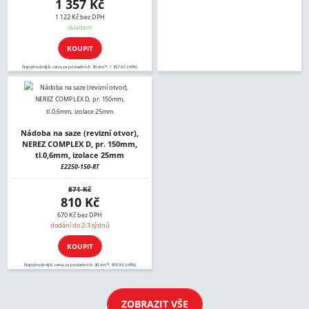
1 357 Kč
1 122 Kč bez DPH
skladem
KOUPIT
Nejvýhodnější cena za posledních 30 dní*: 1 357 Kč (+0%)
Nádoba na saze (revizní otvor),
NEREZ COMPLEX D, pr. 150mm,
tl.0,6mm, izolace 25mm
E2250-150-RT
871 Kč
810 Kč
670 Kč bez DPH
dodání do 2-3 týdnů
KOUPIT
Nejvýhodnější cena za posledních 30 dní*: 810 Kč (+0%)
ZOBRAZIT VŠE