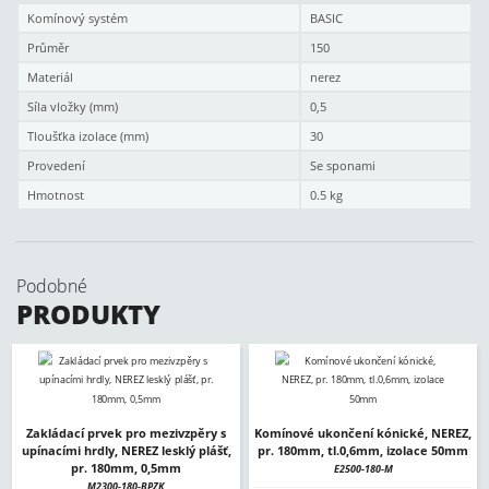
Komínový systém
BASIC
Průměr
150
Materiál
nerez
Síla vložky (mm)
0,5
Tloušťka izolace (mm)
30
Provedení
Se sponami
Hmotnost
0.5 kg
Podobné
PRODUKTY
Zakládací prvek pro mezivzpěry s
Komínové ukončení kónické, NEREZ,
upínacími hrdly, NEREZ lesklý plášť,
pr. 180mm, tl.0,6mm, izolace 50mm
pr. 180mm, 0,5mm
E2500-180-M
M2300-180-BPZK