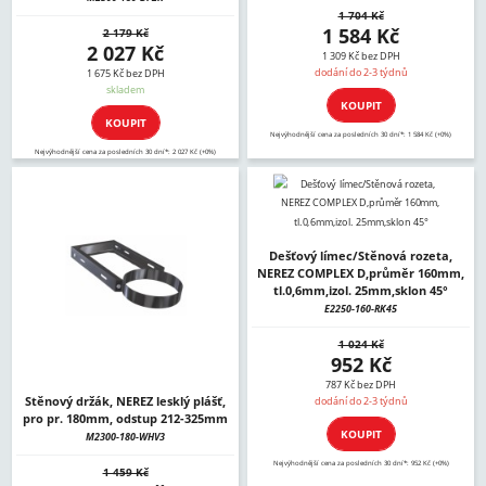
1 704 Kč
1 584 Kč
2 179 Kč
2 027 Kč
1 309 Kč bez DPH
dodání do 2-3 týdnů
1 675 Kč bez DPH
skladem
KOUPIT
KOUPIT
Nejvýhodnější cena za posledních 30 dní*: 1 584 Kč (+0%)
Nejvýhodnější cena za posledních 30 dní*: 2 027 Kč (+0%)
Dešťový límec/Stěnová rozeta,
NEREZ COMPLEX D,průměr 160mm,
tl.0,6mm,izol. 25mm,sklon 45°
E2250-160-RK45
1 024 Kč
952 Kč
787 Kč bez DPH
Stěnový držák, NEREZ lesklý plášť,
dodání do 2-3 týdnů
pro pr. 180mm, odstup 212-325mm
KOUPIT
M2300-180-WHV3
Nejvýhodnější cena za posledních 30 dní*: 952 Kč (+0%)
1 459 Kč