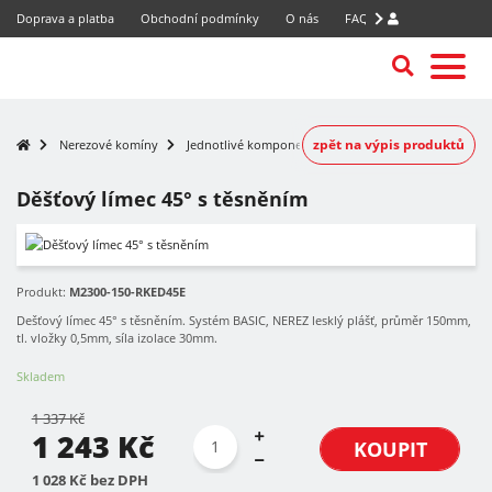
Doprava a platba
Obchodní podmínky
O nás
FAQ
zpět na výpis produktů
Nerezové komíny
Jednotlivé komponenty
Děšťový límec 45° s těsněním
-7%
Produkt:
M2300-150-RKED45E
Dešťový límec 45° s těsněním. Systém BASIC, NEREZ lesklý plášť, průměr 150mm,
tl. vložky 0,5mm, síla izolace 30mm.
Skladem
1 337 Kč
1 243 Kč
KOUPIT
1 028 Kč bez DPH