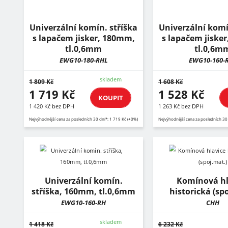
Univerzální komín. stříška
Univerzální komí
s lapačem jisker, 180mm,
s lapačem jiske
tl.0,6mm
tl.0,6m
EWG10-180-RHL
EWG10-160-
skladem
1 809 Kč
1 608 Kč
1 719 Kč
1 528 Kč
KOUPIT
1 420 Kč bez DPH
1 263 Kč bez DPH
Nejvýhodnější cena za posledních 30 dní*: 1 719 Kč (+0%)
Nejvýhodnější cena za posledních 30
Univerzální komín.
Komínová hl
stříška, 160mm, tl.0,6mm
historická (sp
EWG10-160-RH
CHH
skladem
1 418 Kč
6 232 Kč