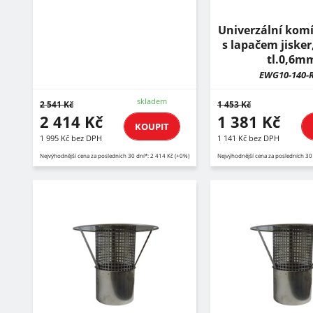
Univerzální komí
s lapačem jiske
tl.0,6m
EWG10-140-
skladem
2 541 Kč
1 453 Kč
2 414 Kč
1 381 Kč
KOUPIT
1 995 Kč bez DPH
1 141 Kč bez DPH
Nejvýhodnější cena za posledních 30 dní*: 2 414 Kč (+0%)
Nejvýhodnější cena za posledních 30