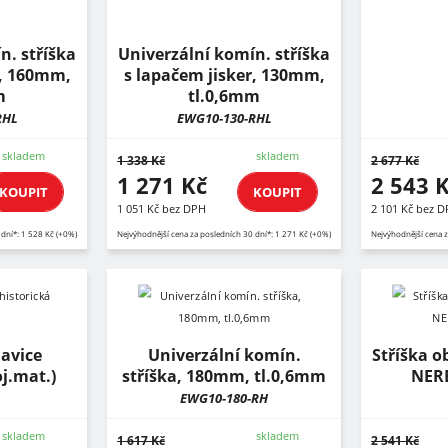
n. stříška
Univerzální komín. stříška
r, 160mm,
s lapačem jisker, 130mm,
m
tl.0,6mm
RHL
EWG10-130-RHL
skladem
skladem
1 338 Kč
2 677 Kč
1 271 Kč
2 543 
KOUPIT
KOUPIT
1 051 Kč bez DPH
2 101 Kč bez 
 dní*: 1 528 Kč (+0%)
Nejvýhodnější cena za posledních 30 dní*: 1 271 Kč (+0%)
Nejvýhodnější cena z
avice
Univerzální komín.
Stříška 
oj.mat.)
stříška, 180mm, tl.0,6mm
NERE
EWG10-180-RH
skladem
skladem
1 617 Kč
2 541 Kč