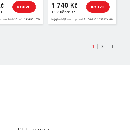
Kč
1 740 Kč
KOUPIT
KOUPIT
DPH
1 438 Kč bez DPH
a posledních 30 dní*: 2 414 Kč (+0%)
Nejvýhodnější cena za posledních 30 dní*: 1 740 Kč (+0%)
1
2
Skladová