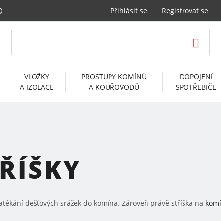
Q
Přihlásit se
Registrovat se
VLOŽKY
PROSTUPY KOMÍNŮ
DOPOJENÍ
A IZOLACE
A KOUŘOVODŮ
SPOTŘEBIČE
ŘÍŠKY
atékání dešťových srážek do komína. Zároveň právě stříška na
kom