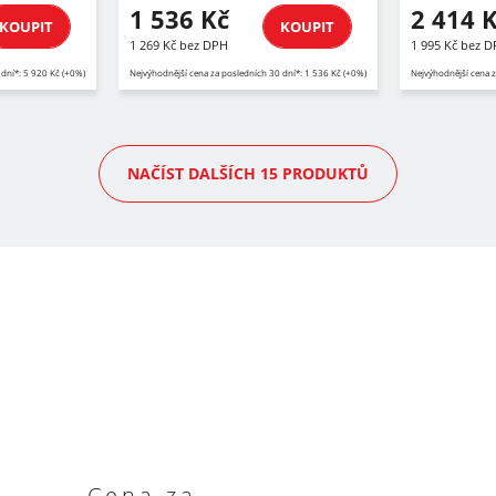
1 536 Kč
2 414 
KOUPIT
KOUPIT
1 269 Kč bez DPH
1 995 Kč bez 
 dní*: 5 920 Kč (+0%)
Nejvýhodnější cena za posledních 30 dní*: 1 536 Kč (+0%)
Nejvýhodnější cena z
NAČÍST DALŠÍCH 15 PRODUKTŮ
Cena za