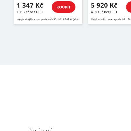
1 347 Kč
5 920 Kč
KOUPIT
1 113 Kč bez DPH
4 893 Kč bez DPH
Nejvýhodnější cena za posledních 30 dní*: 1 347 Kč (+0%)
Nejvýhodnější cena za posledních 30
Řešení