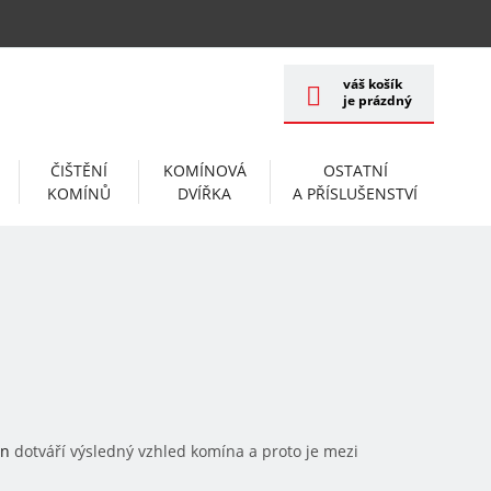
váš košík
je prázdný
ČIŠTĚNÍ
KOMÍNOVÁ
OSTATNÍ
KOMÍNŮ
DVÍŘKA
A PŘÍSLUŠENSTVÍ
ín
dotváří výsledný vzhled komína a proto je mezi