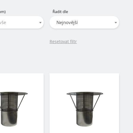
(mm)
Řadit dle
vše
Nejnovější
Resetovat filtr