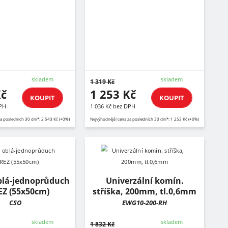
skladem
skladem
1 319 Kč
Kč
1 253 Kč
KOUPIT
KOUPIT
DPH
1 036 Kč bez DPH
a posledních 30 dní*: 2 543 Kč (+0%)
Nejvýhodnější cena za posledních 30 dní*: 1 253 Kč (+0%)
oblá-jednoprůduch
Univerzální komín.
Z (55x50cm)
stříška, 200mm, tl.0,6mm
CSO
EWG10-200-RH
skladem
skladem
1 832 Kč