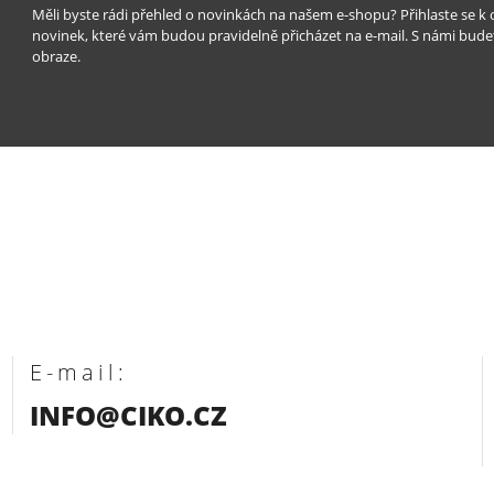
Měli byste rádi přehled o novinkách na našem e-shopu? Přihlaste se k
novinek, které vám budou pravidelně přicházet na e-mail. S námi bude
obraze.
E-mail:
INFO@CIKO.CZ