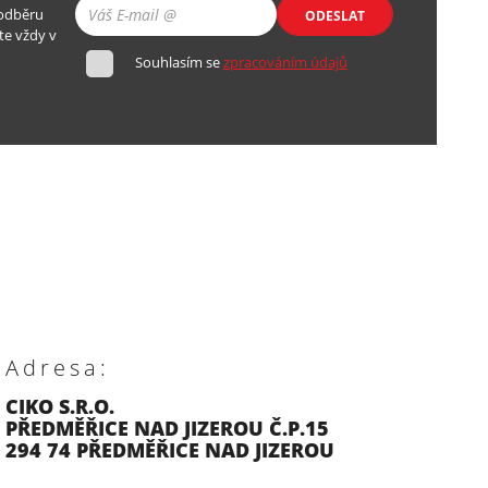
 odběru
ODESLAT
te vždy v
Souhlasím se
zpracováním údajů
Adresa:
CIKO S.R.O.
PŘEDMĚŘICE NAD JIZEROU Č.P.15
294 74 PŘEDMĚŘICE NAD JIZEROU