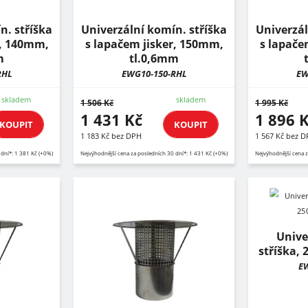
n. stříška
Univerzální komín. stříška
Univerzál
r, 140mm,
s lapačem jisker, 150mm,
s lapače
m
tl.0,6mm
RHL
EWG10-150-RHL
EW
skladem
skladem
1 506 Kč
1 995 Kč
1 431 Kč
1 896 
KOUPIT
KOUPIT
1 183 Kč bez DPH
1 567 Kč bez 
 dní*: 1 381 Kč (+0%)
Nejvýhodnější cena za posledních 30 dní*: 1 431 Kč (+0%)
Nejvýhodnější cena z
Unive
stříška,
E