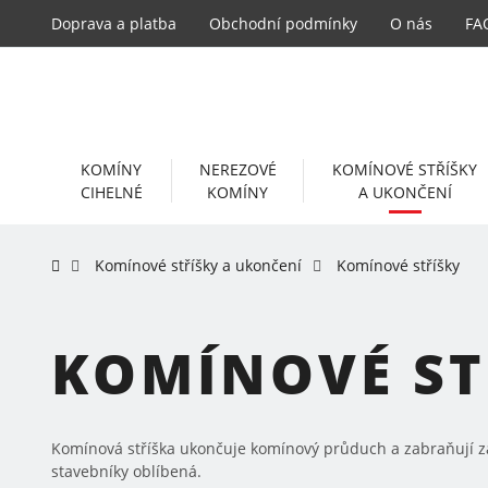
Doprava a platba
Obchodní podmínky
O nás
FA
KOMÍNY
NEREZOVÉ
KOMÍNOVÉ STŘÍŠKY
CIHELNÉ
KOMÍNY
A UKONČENÍ
Komínové stříšky a ukončení
Komínové stříšky
KOMÍNOVÉ ST
Komínová stříška ukončuje komínový průduch a zabraňují z
stavebníky oblíbená.