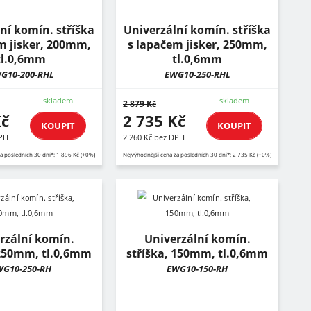
ní komín. stříška
Univerzální komín. stříška
m jisker, 200mm,
s lapačem jisker, 250mm,
tl.0,6mm
tl.0,6mm
G10-200-RHL
EWG10-250-RHL
skladem
skladem
2 879 Kč
Kč
2 735 Kč
KOUPIT
KOUPIT
DPH
2 260 Kč bez DPH
a posledních 30 dní*: 1 896 Kč (+0%)
Nejvýhodnější cena za posledních 30 dní*: 2 735 Kč (+0%)
rzální komín.
Univerzální komín.
 250mm, tl.0,6mm
stříška, 150mm, tl.0,6mm
WG10-250-RH
EWG10-150-RH