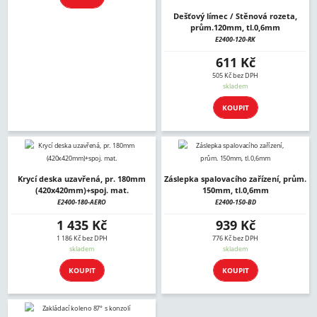
Dešťový límec / Stěnová rozeta,
prům.120mm, tl.0,6mm
E2400-120-RK
611 Kč
505 Kč bez DPH
skladem
KOUPIT
Krycí deska uzavřená, pr. 180mm
Záslepka spalovacího zařízení, prům.
(420x420mm)+spoj. mat.
150mm, tl.0,6mm
E2400-180-AERO
E2400-150-BD
1 435 Kč
939 Kč
1 186 Kč bez DPH
776 Kč bez DPH
skladem
skladem
KOUPIT
KOUPIT