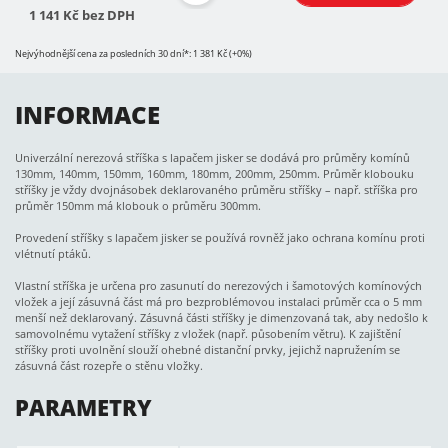
1 141 Kč bez DPH
Nejvýhodnější cena za posledních 30 dní*: 1 381 Kč (+0%)
INFORMACE
Univerzální nerezová stříška s lapačem jisker se dodává pro průměry komínů
130mm, 140mm, 150mm, 160mm, 180mm, 200mm, 250mm. Průměr klobouku
stříšky je vždy dvojnásobek deklarovaného průměru stříšky – např. stříška pro
průměr 150mm má klobouk o průměru 300mm.
Provedení stříšky s lapačem jisker se používá rovněž jako ochrana komínu proti
vlétnutí ptáků.
Vlastní stříška je určena pro zasunutí do nerezových i šamotových komínových
vložek a její zásuvná část má pro bezproblémovou instalaci průměr cca o 5 mm
menší než deklarovaný. Zásuvná části stříšky je dimenzovaná tak, aby nedošlo k
samovolnému vytažení stříšky z vložek (např. působením větru). K zajištění
stříšky proti uvolnění slouží ohebné distanční prvky, jejichž napružením se
zásuvná část rozepře o stěnu vložky.
PARAMETRY