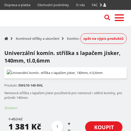
Doprava a platba
Obchodní podmínky
O nás
FAQ
zpět na výpis produktů
Komínové stříšky a ukončení
Komínové stříšky
Univerzální komín. stříška s lapačem jisker,
140mm, tl.0,6mm
-5%
Produkt:
EWG10-140-RHL
Nerezová stříška s lapačem jisker použitelná pro nerezové i zděné komíny, pro
průměr 140mm.
Skladem
1 453 Kč
1 381 Kč
KOUPIT