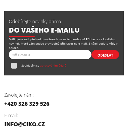
Odebírejte novinky přímo
DO VAŠEHO E-MAILU
Měli byste rádi přehled o novinkách na našem e-shopu? Přihlaste se k odběru
novinek, které vám budou pravidelně přicházet na e-mail. S námi budete vždy v
obraze.
ODESLAT
Souhlasím se
zpracováním údajů
Zavolejte nám:
+420 326 329 526
E-mail:
INFO@CIKO.CZ