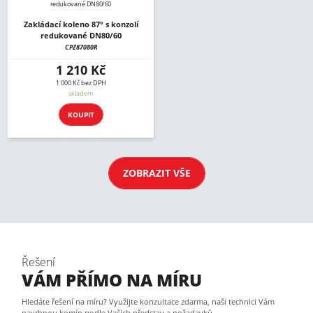
Zakládací koleno 87° s konzolí
redukované DN80/60
CPZ87080R
1 210 Kč
1 000 Kč bez DPH
skladem
KOUPIT
ZOBRAZIT VŠE
Řešení
VÁM PŘÍMO NA MÍRU
Hledáte řešení na míru? Využijte konzultace zdarma, naši technici Vám
navrhnou komín podle Vašich představ a požadavků.