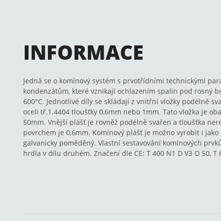
INFORMACE
Jedná se o komínový systém s prvotřídními technickými par
kondenzátům, které vznikají ochlazením spalin pod rosný bod
600°C. Jednotlivé díly se skládají z vnitřní vložky podélně s
oceli tř.1.4404 tloušťky 0,6mm nebo 1mm. Tato vložka je o
50mm. Vnější plášť je rovněž podélně svařen a tloušťka ner
povrchem je 0,6mm. Komínový plášť je možno vyrobit i jako
galvanicky poměděný. Vlastní sestavování komínových prvk
hrdla v dílu druhém. Značení dle CE: T 400 N1 D V3 O 50, T