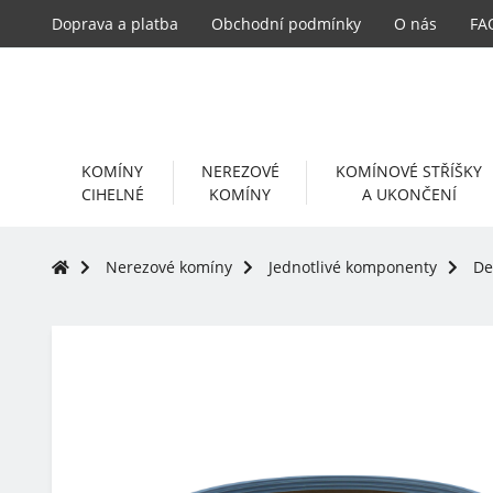
Doprava a platba
Obchodní podmínky
O nás
FA
KOMÍNY
NEREZOVÉ
KOMÍNOVÉ STŘÍŠKY
CIHELNÉ
KOMÍNY
A UKONČENÍ
Nerezové komíny
Jednotlivé komponenty
De
-7%