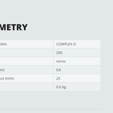
METRY
stém
COMPLEX D
200
nerez
mm)
0,6
ace (mm)
25
0.6 kg