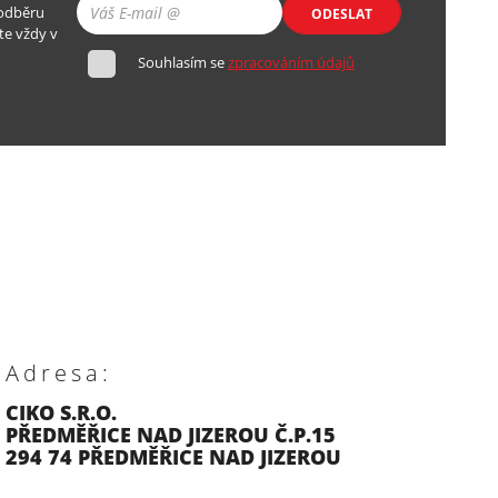
 odběru
ODESLAT
te vždy v
Souhlasím se
zpracováním údajů
Adresa:
CIKO S.R.O.
PŘEDMĚŘICE NAD JIZEROU Č.P.15
294 74 PŘEDMĚŘICE NAD JIZEROU