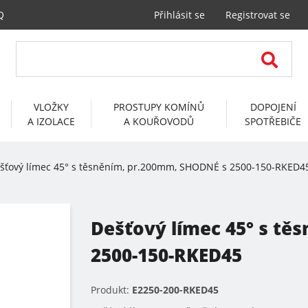
Q
Přihlásit se
Registrovat se
VLOŽKY
PROSTUPY KOMÍNŮ
DOPOJENÍ
A IZOLACE
A KOUŘOVODŮ
SPOTŘEBIČE
šťový límec 45° s těsněním, pr.200mm, SHODNÉ s 2500-150-RKED4
Dešťový límec 45° s tě
2500-150-RKED45
Produkt:
E2250-200-RKED45