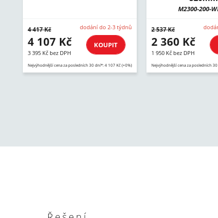
M2300-200-W
dodání do 2-3 týdnů
dodán
4 417 Kč
2 537 Kč
4 107 Kč
2 360 Kč
KOUPIT
3 395 Kč bez DPH
1 950 Kč bez DPH
Nejvýhodnější cena za posledních 30 dní*: 4 107 Kč (+0%)
Nejvýhodnější cena za posledních 30
Řešení