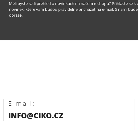
Měli byste rádi přehled o novinkách na našem e-shopu? Přihlaste se k
novinek, které vám budou pravidelně přicházet na e-mail. S námi bude
obraze.
E-mail:
INFO@CIKO.CZ