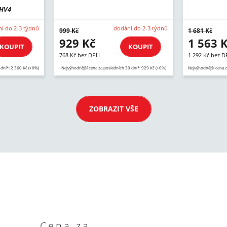
HV4
í do 2-3 týdnů
dodání do 2-3 týdnů
999 Kč
1 681 Kč
929 Kč
1 563 
KOUPIT
KOUPIT
768 Kč bez DPH
1 292 Kč bez 
 dní*: 2 360 Kč (+0%)
Nejvýhodnější cena za posledních 30 dní*: 929 Kč (+0%)
Nejvýhodnější cena z
ZOBRAZIT VŠE
Cena za