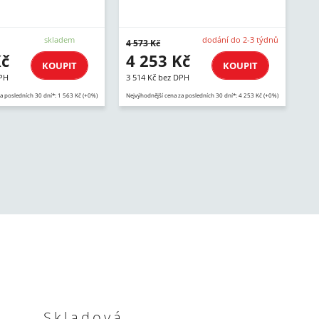
skladem
dodání do 2-3 týdnů
4 573 Kč
Kč
4 253 Kč
KOUPIT
KOUPIT
DPH
3 514 Kč bez DPH
a posledních 30 dní*: 1 563 Kč (+0%)
Nejvýhodnější cena za posledních 30 dní*: 4 253 Kč (+0%)
Skladová