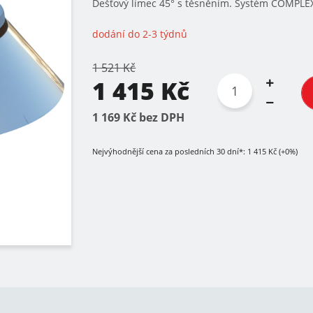
Dešťový límec 45° s těsněním. Systém COMPL
dodání do 2-3 týdnů
1 521 Kč
1 415 Kč
1 169 Kč bez DPH
Nejvýhodnější cena za posledních 30 dní*: 1 415 Kč (+0%)