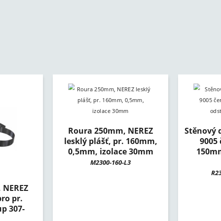
Roura 250mm, NEREZ
Stěnový 
lesklý plášť, pr. 160mm,
9005 
0,5mm, izolace 30mm
150mm
M2300-160-L3
R2
, NEREZ
pro pr.
p 307-