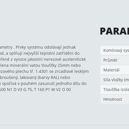
PARA
ametry . Prvky systému odolávají jednak
Komínový sy
, a splňují nejvyšší teplotní zatřídění do
vařené z vysoce jakostní nerezové austenitické
Průměr
balena minerální vatou tloušťky 25mm nebo
Materiál
ezového plechu tř. 1.4301 se zrcadlově lesklým
 broušený, lakovaný (barvy RAL) nebo
Síla vložky (
ů spočívá v pouhém zasunutí jednoho dílu do
 600 N1 D V3 G 75, T 160 P1 W V2 O 00
Tloušťka izol
Hmotnost