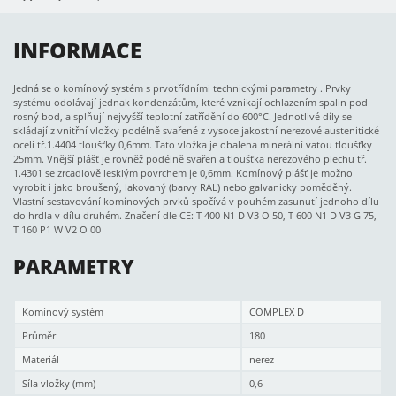
INFORMACE
Jedná se o komínový systém s prvotřídními technickými parametry . Prvky
systému odolávají jednak kondenzátům, které vznikají ochlazením spalin pod
rosný bod, a splňují nejvyšší teplotní zatřídění do 600°C. Jednotlivé díly se
skládají z vnitřní vložky podélně svařené z vysoce jakostní nerezové austenitické
oceli tř.1.4404 tloušťky 0,6mm. Tato vložka je obalena minerální vatou tloušťky
25mm. Vnější plášť je rovněž podélně svařen a tloušťka nerezového plechu tř.
1.4301 se zrcadlově lesklým povrchem je 0,6mm. Komínový plášť je možno
vyrobit i jako broušený, lakovaný (barvy RAL) nebo galvanicky poměděný.
Vlastní sestavování komínových prvků spočívá v pouhém zasunutí jednoho dílu
do hrdla v dílu druhém. Značení dle CE: T 400 N1 D V3 O 50, T 600 N1 D V3 G 75,
T 160 P1 W V2 O 00
PARAMETRY
Komínový systém
COMPLEX D
Průměr
180
Materiál
nerez
Síla vložky (mm)
0,6