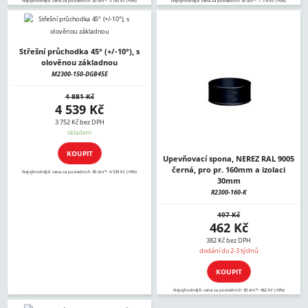
Nejvýhodnější cena za posledních 30 dní*: 3 165 Kč (+0%)
Nejvýhodnější cena za posledních 30 dní*: 1 779 Kč (+0%)
Střešní průchodka 45° (+/-10°), s
olověnou základnou
M2300-150-DGB45E
4 881 Kč
4 539 Kč
3 752 Kč bez DPH
skladem
KOUPIT
Upevňovací spona, NEREZ RAL 9005
černá, pro pr. 160mm a izolaci
Nejvýhodnější cena za posledních 30 dní*: 4 539 Kč (+0%)
30mm
R2300-160-K
497 Kč
462 Kč
382 Kč bez DPH
dodání do 2-3 týdnů
KOUPIT
Nejvýhodnější cena za posledních 30 dní*: 462 Kč (+0%)