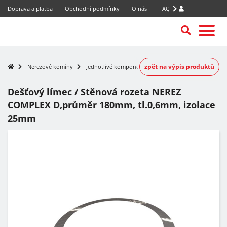
Doprava a platba
Obchodní podmínky
O nás
FAQ
zpět na výpis produktů
Nerezové komíny
Jednotlivé komponenty
Dešťový límec / Stěnová rozeta NEREZ
COMPLEX D,průměr 180mm, tl.0,6mm, izolace
25mm
-7%