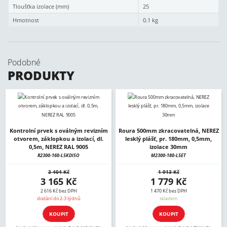
Tloušťka izolace (mm)
25
Hmotnost
0.1 kg
Podobné
PRODUKTY
Kontrolní prvek s oválným revizním
Roura 500mm zkracovatelná, NEREZ
otvorem, záklopkou a izolací, dl.
lesklý plášť, pr. 180mm, 0,5mm,
0,5m, NEREZ RAL 9005
izolace 30mm
R2300-160-L5KDISO
M2300-180-L5ET
3 404 Kč
1 913 Kč
3 165 Kč
1 779 Kč
2 616 Kč bez DPH
1 470 Kč bez DPH
dodání do 2-3 týdnů
skladem
KOUPIT
KOUPIT