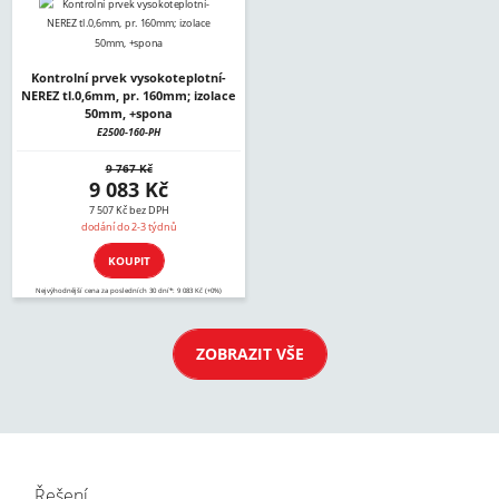
Kontrolní prvek vysokoteplotní-
NEREZ tl.0,6mm, pr. 160mm; izolace
50mm, +spona
E2500-160-PH
9 767 Kč
9 083 Kč
7 507 Kč bez DPH
dodání do 2-3 týdnů
KOUPIT
Nejvýhodnější cena za posledních 30 dní*: 9 083 Kč (+0%)
ZOBRAZIT VŠE
Řešení