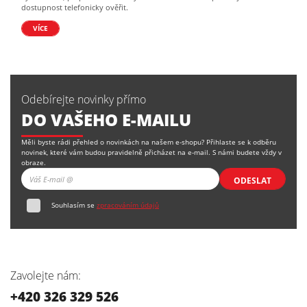
dostupnost telefonicky ověřit.
VÍCE
Odebírejte novinky přímo
DO VAŠEHO E-MAILU
Měli byste rádi přehled o novinkách na našem e-shopu? Přihlaste se k odběru
novinek, které vám budou pravidelně přicházet na e-mail. S námi budete vždy v
obraze.
ODESLAT
Souhlasím se
zpracováním údajů
Zavolejte nám:
+420 326 329 526