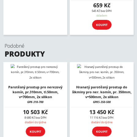
659 Kč
545 Kč bez DPH
skladem
KOUPIT
Podobné
PRODUKTY
Parotěsný prostup pro nerezový
Hranatý parotěsný prostup do
komín, pr.310mm, tl.50mm,
šikminy pro ner. komín, pr. 350mm,
v=700mm, 2x silikon
v=500mm, 2x silikon
GPK-310-700
GPKS-350-500
10 503 Kč
13 450 Kč
8 680 Kč bez DPH
11 116 Kč bez DPH
dodání do týdne
dodání do týdne
KOUPIT
KOUPIT