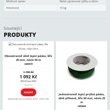
Možnost úprav
Nelze upravovat výšku a sklon
Hmotnost
15 kg
Související
PRODUKTY
Oboustranně silně lepicí páska, šíře
20 mm, návin 50 m
SMD070
1 150 Kč
1 092 Kč
903 Kč bez DPH
skladem
KOUPIT
Jednostranně lepicí pružná páska,
silně přilnavá, šíře 60 mm, návin 25
Nejvýhodnější cena za posledních 30 dní*: 1 092 Kč (+0%)
m
SMD069