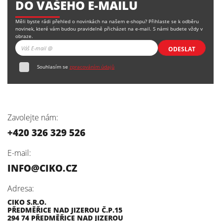
DO VAŠEHO E-MAILU
Měli byste rádi přehled o novinkách na našem e-shopu? Přihlaste se k odběru
novinek, které vám budou pravidelně přicházet na e-mail. S námi budete vždy v
obraze.
ODESLAT
Souhlasím se
zpracováním údajů
Zavolejte nám:
+420 326 329 526
E-mail:
INFO@CIKO.CZ
Adresa:
CIKO S.R.O.
PŘEDMĚŘICE NAD JIZEROU Č.P.15
294 74 PŘEDMĚŘICE NAD JIZEROU