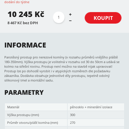
dodání do týdne
10 245 Kč
KOUPIT
8 467 Kč bez DPH
INFORMACE
Parotěsný prostup pro nerezové komíny (v rozsahu průměrů vnějšího pláště
180-350mm). Výška prostupu je volitelná v rozsahu od 30 do 50cm a udává se
kolmo na střešní rovinu. Prostup není možno na stavbě nijak upravovat!
Prostup lze po dohodě vyrobit i v atypických rozměrech dle požadavku
zákazníka. Dodávka obsahuje jednotlivé díly prostupu, tepelně odolný
silikonový tmel a montážní sadu.
PARAMETRY
Materiál
pěnosklo + minerální izolace
Výška prostupu (mm)
300
Průměr otvoru/plášť komína (mm)
270