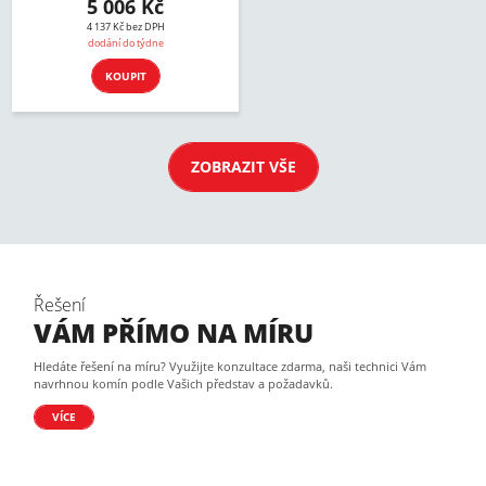
5 006 Kč
4 137 Kč bez DPH
dodání do týdne
KOUPIT
ZOBRAZIT VŠE
Řešení
VÁM PŘÍMO NA MÍRU
Hledáte řešení na míru? Využijte konzultace zdarma, naši technici Vám
navrhnou komín podle Vašich představ a požadavků.
VÍCE