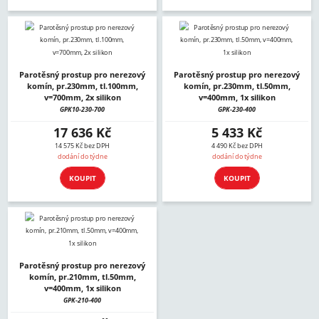
Parotěsný prostup pro nerezový
Parotěsný prostup pro nerezový
komín, pr.230mm, tl.100mm,
komín, pr.230mm, tl.50mm,
v=700mm, 2x silikon
v=400mm, 1x silikon
GPK10-230-700
GPK-230-400
17 636 Kč
5 433 Kč
14 575 Kč bez DPH
4 490 Kč bez DPH
dodání do týdne
dodání do týdne
KOUPIT
KOUPIT
Parotěsný prostup pro nerezový
komín, pr.210mm, tl.50mm,
v=400mm, 1x silikon
GPK-210-400