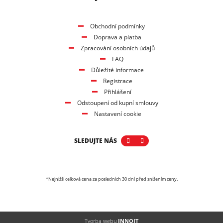
Obchodní podmínky
Doprava a platba
Zpracování osobních údajů
FAQ
Důležité informace
Registrace
Přihlášení
Odstoupení od kupní smlouvy
Nastavení cookie
SLEDUJTE NÁS
*Nejnižší celková cena za posledních 30 dní před snížením ceny.
Tvorba webu
INNOIT