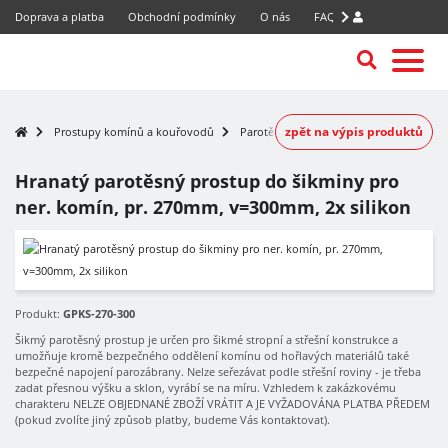
Doprava a platba
Obchodní podmínky
O nás
FAQ
zpět na výpis produktů
Prostupy komínů a kouřovodů
Parotěsné prostupy nerezových komínů
Hranatý parotěsný prostup do šikminy pro
ner. komín, pr. 270mm, v=300mm, 2x silikon
Produkt:
GPKS-270-300
Šikmý parotěsný prostup je určen pro šikmé stropní a střešní konstrukce a
umožňuje kromě bezpečného oddělení komínu od hořlavých materiálů také
bezpečné napojení parozábrany. Nelze seřezávat podle střešní roviny - je třeba
zadat přesnou výšku a sklon, vyrábí se na míru. Vzhledem k zakázkovému
charakteru NELZE OBJEDNANÉ ZBOŽÍ VRÁTIT A JE VYŽADOVÁNA PLATBA PŘEDEM
(pokud zvolíte jiný způsob platby, budeme Vás kontaktovat).