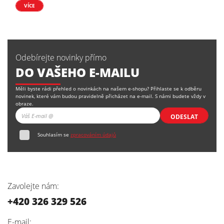
VÍCE
Odebírejte novinky přímo
DO VAŠEHO E-MAILU
Měli byste rádi přehled o novinkách na našem e-shopu? Přihlaste se k odběru
novinek, které vám budou pravidelně přicházet na e-mail. S námi budete vždy v
obraze.
ODESLAT
Souhlasím se
zpracováním údajů
Zavolejte nám:
+420 326 329 526
E-mail: