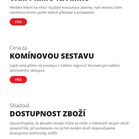
Hledáte řešení na míru? Využijte konzultace zdarma, naši technici Vám
navrhnou komín podle Vašich představ a požadavků.
VÍCE
Cena za
KOMÍNOVOU SESTAVU
Lepší cena přímo od prodejce z Vašeho regionu? Kontaktujte našeho
obchodního zástupce.
VÍCE
Skladová
DOSTUPNOST ZBOŽÍ
Upozorňujeme, že aktuální dodací lhůta se může u některých skupin zboží
výrazně lišit, při požadavku na rychlé dodání zboží doporučujeme
dostupnost telefonicky ověřit.