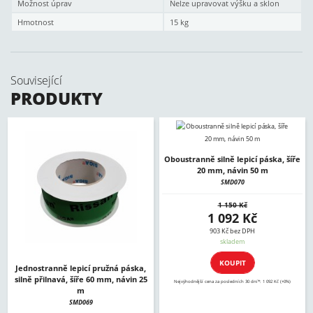
Možnost úprav
Nelze upravovat výšku a sklon
Hmotnost
15 kg
Související
PRODUKTY
Oboustranně silně lepicí páska, šíře
20 mm, návin 50 m
SMD070
1 150 Kč
1 092 Kč
903 Kč bez DPH
skladem
KOUPIT
Jednostranně lepicí pružná páska,
silně přilnavá, šíře 60 mm, návin 25
Nejvýhodnější cena za posledních 30 dní*: 1 092 Kč (+0%)
m
SMD069