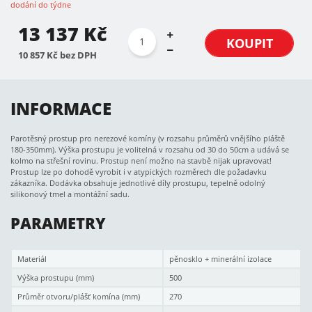
dodání do týdne
13 137 Kč
KOUPIT
10 857 Kč bez DPH
INFORMACE
Parotěsný prostup pro nerezové komíny (v rozsahu průměrů vnějšího pláště
180-350mm). Výška prostupu je volitelná v rozsahu od 30 do 50cm a udává se
kolmo na střešní rovinu. Prostup není možno na stavbě nijak upravovat!
Prostup lze po dohodě vyrobit i v atypických rozměrech dle požadavku
zákazníka. Dodávka obsahuje jednotlivé díly prostupu, tepelně odolný
silikonový tmel a montážní sadu.
PARAMETRY
Materiál
pěnosklo + minerální izolace
Výška prostupu (mm)
500
Průměr otvoru/plášť komína (mm)
270