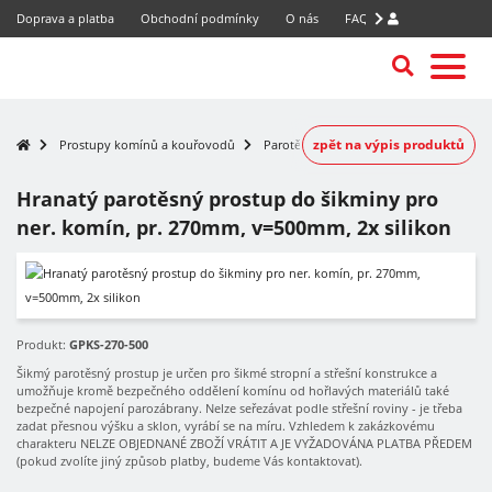
Doprava a platba
Obchodní podmínky
O nás
FAQ
zpět na výpis produktů
Prostupy komínů a kouřovodů
Parotěsné prostupy nerezových komínů
Hranatý parotěsný prostup do šikminy pro
ner. komín, pr. 270mm, v=500mm, 2x silikon
Produkt:
GPKS-270-500
Šikmý parotěsný prostup je určen pro šikmé stropní a střešní konstrukce a
umožňuje kromě bezpečného oddělení komínu od hořlavých materiálů také
bezpečné napojení parozábrany. Nelze seřezávat podle střešní roviny - je třeba
zadat přesnou výšku a sklon, vyrábí se na míru. Vzhledem k zakázkovému
charakteru NELZE OBJEDNANÉ ZBOŽÍ VRÁTIT A JE VYŽADOVÁNA PLATBA PŘEDEM
(pokud zvolíte jiný způsob platby, budeme Vás kontaktovat).