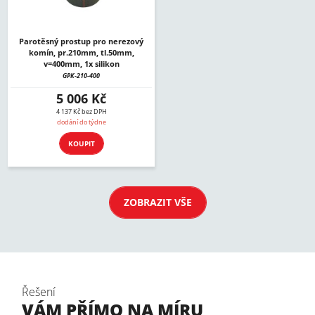
Parotěsný prostup pro nerezový
komín, pr.210mm, tl.50mm,
v=400mm, 1x silikon
GPK-210-400
5 006 Kč
4 137 Kč bez DPH
dodání do týdne
KOUPIT
ZOBRAZIT VŠE
Řešení
VÁM PŘÍMO NA MÍRU