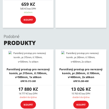
659 Kč
545 Kč bez DPH
skladem
KOUPIT
Podobné
PRODUKTY
Parotěsný prostup pro nerezový
Parotěsný prostup pro nerezový
komín, pr.315mm, tl.100mm,
komín, pr.260mm, tl.100mm,
v=500mm, 1x silikon
v=400mm, 2x silikon
GPK10-315-500
GPK10-260-400
17 880 Kč
13 026 Kč
14 777 Kč bez DPH
10 765 Kč bez DPH
dodání do týdne
dodání do týdne
KOUPIT
KOUPIT