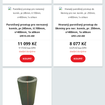
Parotěsný prostup pro nerezový
Hranatý parotěsný prostup do
komín, pr.245mm, tl.100mm,
šikminy pro ner. komín, pr. 250mm,
v=400mm, 1x silikon
v=400mm, 1x silikon
GPK10-245-400
GPKS-250-400
11 099 Kč
8 077 Kč
9 173 Kč bez DPH
6 675 Kč bez DPH
dodání do týdne
dodání do týdne
KOUPIT
KOUPIT