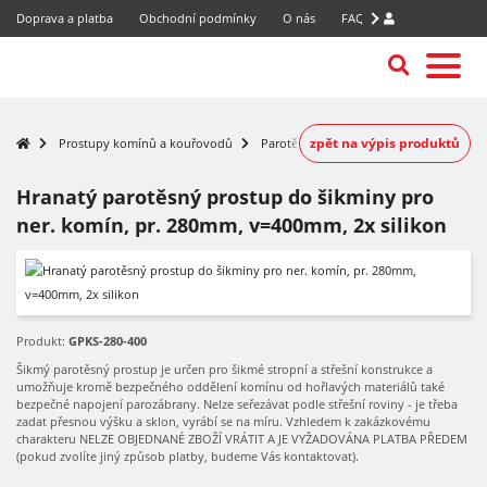
Doprava a platba
Obchodní podmínky
O nás
FAQ
zpět na výpis produktů
Prostupy komínů a kouřovodů
Parotěsné prostupy nerezových komínů
Hranatý parotěsný prostup do šikminy pro
ner. komín, pr. 280mm, v=400mm, 2x silikon
Produkt:
GPKS-280-400
Šikmý parotěsný prostup je určen pro šikmé stropní a střešní konstrukce a
umožňuje kromě bezpečného oddělení komínu od hořlavých materiálů také
bezpečné napojení parozábrany. Nelze seřezávat podle střešní roviny - je třeba
zadat přesnou výšku a sklon, vyrábí se na míru. Vzhledem k zakázkovému
charakteru NELZE OBJEDNANÉ ZBOŽÍ VRÁTIT A JE VYŽADOVÁNA PLATBA PŘEDEM
(pokud zvolíte jiný způsob platby, budeme Vás kontaktovat).