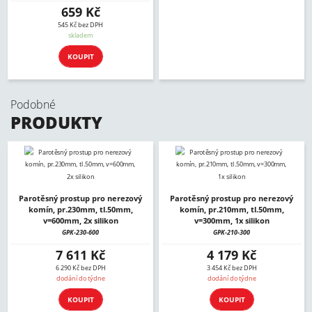
659 Kč
545 Kč bez DPH
skladem
KOUPIT
Podobné
PRODUKTY
Parotěsný prostup pro nerezový
Parotěsný prostup pro nerezový
komín, pr.230mm, tl.50mm,
komín, pr.210mm, tl.50mm,
v=600mm, 2x silikon
v=300mm, 1x silikon
GPK-230-600
GPK-210-300
7 611 Kč
4 179 Kč
6 290 Kč bez DPH
3 454 Kč bez DPH
dodání do týdne
dodání do týdne
KOUPIT
KOUPIT