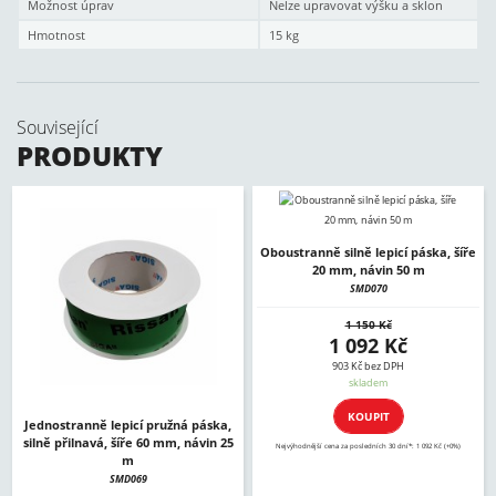
Možnost úprav
Nelze upravovat výšku a sklon
Hmotnost
15 kg
Související
PRODUKTY
Oboustranně silně lepicí páska, šíře
20 mm, návin 50 m
SMD070
1 150 Kč
1 092 Kč
903 Kč bez DPH
skladem
KOUPIT
Jednostranně lepicí pružná páska,
silně přilnavá, šíře 60 mm, návin 25
Nejvýhodnější cena za posledních 30 dní*: 1 092 Kč (+0%)
m
SMD069