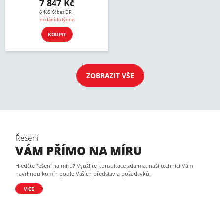
7 847 Kč
6 485 Kč bez DPH
dodání do týdne
KOUPIT
ZOBRAZIT VŠE
Řešení
VÁM PŘÍMO NA MÍRU
Hledáte řešení na míru? Využijte konzultace zdarma, naši technici Vám
navrhnou komín podle Vašich představ a požadavků.
VÍCE