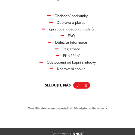
Obchodní podmínky
Doprava a platba
Zpracování osobních údajů
FAQ
Důležité informace
Registrace
Přihlášení
Odstoupení od kupní smlouvy
Nastavení cookie
SLEDUJTE NÁS
*Nejnižší celková cena za posledních 30 dní před snížením ceny.
Tvorba webu
INNOIT