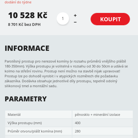
dodání do týdne
10 528 Kč
KOUPIT
8 701 Kč bez DPH
INFORMACE
Parotěsný prostup pro nerezové komíny (v rozsahu průměrů vnějšího pláště
180-350mm). Výška prostupu je volitelná v rozsahu od 30 do 50cm a udává se
kolmo na střešní rovinu. Prostup není možno na stavbě nijak upravovat!
Prostup lze po dohodě vyrobit i v atypických rozměrech dle požadavku
zákazníka. Dodávka obsahuje jednotlivé díly prostupu, tepelně odolný
silikonový tmel a montážní sadu.
PARAMETRY
Materiál
pěnosklo + minerální izolace
Výška prostupu (mm)
400
Průměr otvoru/plášť komína (mm)
280