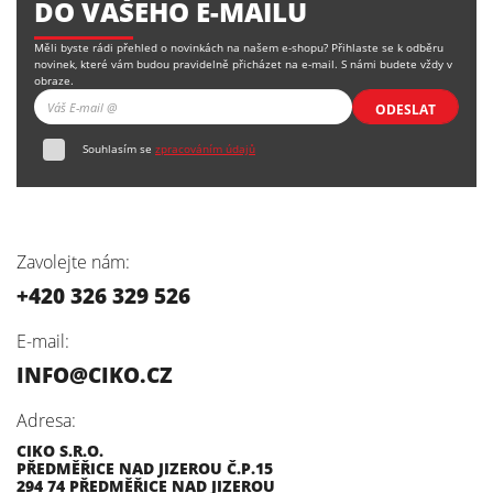
DO VAŠEHO E-MAILU
Měli byste rádi přehled o novinkách na našem e-shopu? Přihlaste se k odběru
novinek, které vám budou pravidelně přicházet na e-mail. S námi budete vždy v
obraze.
ODESLAT
Souhlasím se
zpracováním údajů
Zavolejte nám:
+420 326 329 526
E-mail:
INFO@CIKO.CZ
Adresa:
CIKO S.R.O.
PŘEDMĚŘICE NAD JIZEROU Č.P.15
294 74 PŘEDMĚŘICE NAD JIZEROU