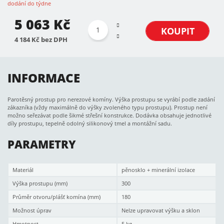
dodání do týdne
5 063 Kč
KOUPIT
4 184 Kč bez DPH
INFORMACE
Parotěsný prostup pro nerezové komíny. Výška prostupu se vyrábí podle zadání
zákazníka (vždy maximálně do výšky zvoleného typu prostupu). Prostup není
možno seřezávat podle šikmé střešní konstrukce. Dodávka obsahuje jednotlivé
díly prostupu, tepelně odolný silikonový tmel a montážní sadu.
PARAMETRY
Materiál
pěnosklo + minerální izolace
Výška prostupu (mm)
300
Průměr otvoru/plášť komína (mm)
180
Možnost úprav
Nelze upravovat výšku a sklon
Hmotnost
5 kg