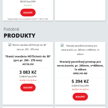
903 Kč bez DPH
skladem
KOUPIT
Nejvýhodnější cena za posledních 30 dní*: 1 092 Kč (+0%)
Podobné
PRODUKTY
Těsnící manžeta HOTSchott do 30°
(pro pr. 250 - 270 mm)
Hranatý parotěsný prostup pro
HOT30-250
nerez.komín, pr. 245mm, v=400mm,
1x silikon
3 083 Kč
GPKB-245-400
2 548 Kč bez DPH
5 394 Kč
dodání do týdne
4 458 Kč bez DPH
KOUPIT
dodání do týdne
KOUPIT