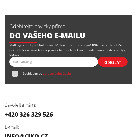
Odebírejte novinky přímo
DO VAŠEHO E-MAILU
Měli byste rádi přehled o novinkách na našem e-shopu? Přihlaste se k odběru
novinek, které vám budou pravidelně přicházet na e-mail. S námi budete vždy v
obraze.
ODESLAT
Souhlasím se
zpracováním údajů
Zavolejte nám:
+420 326 329 526
E-mail:
INFO@CIKO.CZ