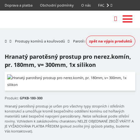
Doprava a platba
Obchodní podmínky
O nás
FAQ
zpět na výpis produktů
Prostupy komínů a kouřovodů
Parotěsné prostupy nerezových komínů
Hranatý parotěsný prostup pro nerez.komín,
pr. 180mm, v= 300mm, 1x silikon
Produkt:
GPKB-180-300
Hranatý parotěsný prostup je určen pro všechny typy stropních i střešních
konstrukcí a umožňuje kromě bezpečného oddělení komínu od hořlavých
materiálů také bezpečné napojení parozábrany. Nelze seřezávat podle střešní
roviny. Vzhledem k zakázkovému charakteru NELZE OBJEDNANÉ ZBOŽÍ VRÁTIT A
JE VYŽADOVÁNA PLATBA PŘEDEM (pokud zvolíte jiný způsob platby, budeme
Vás kontaktovat).