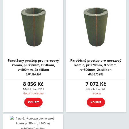
Parotěsný prostup pro nerezový
Parotěsný prostup pro nerezový
komín, pr.350mm, tl.50mm,
komín, pr.270mm, tl.50mm,
v=500mm, 2x silikon
v=500mm, 2x silikon
GPK-350-500
GPK-270-500
8 056 Kč
7 072 Kč
6 658 Kč bez DPH
5 845 Kč bez DPH
dodání do týdne
na dotaz
KOUPIT
KOUPIT