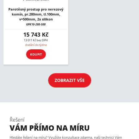
Parotěsný prostup pro nerezový
komín, pr.280mm, tl.100mm,
v=500mm, 2x silikon
GPK10-280-500
15 743 Kč
13 011 Kč bez DPH
dodání do týdne
KOUPIT
ZOBRAZIT VŠE
Řešení
VÁM PŘÍMO NA MÍRU
Hledáte řešení na míru? Využijte konzultace zdarma, naši technici Vám