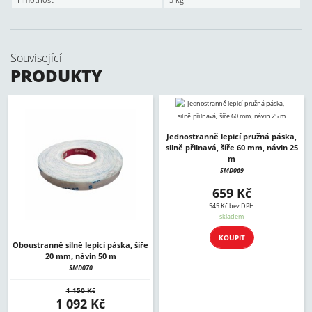
Související
PRODUKTY
Jednostranně lepicí pružná páska,
silně přilnavá, šíře 60 mm, návin 25
m
SMD069
659 Kč
545 Kč bez DPH
skladem
KOUPIT
Oboustranně silně lepicí páska, šíře
20 mm, návin 50 m
SMD070
1 150 Kč
1 092 Kč