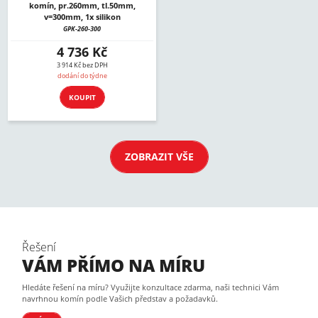
komín, pr.260mm, tl.50mm,
v=300mm, 1x silikon
GPK-260-300
4 736 Kč
3 914 Kč bez DPH
dodání do týdne
KOUPIT
ZOBRAZIT VŠE
Řešení
VÁM PŘÍMO NA MÍRU
Hledáte řešení na míru? Využijte konzultace zdarma, naši technici Vám
navrhnou komín podle Vašich představ a požadavků.