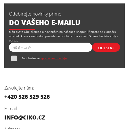
Odebírejte novinky přímo
DO VAŠEHO E-MAILU
Měli byste rádi přehled o novinkách na našem e-shopu? Přihlaste se k odběru
novinek, které vám budou pravidelně přicházet na e-mail. S námi budete vždy v
obraze.
ODESLAT
Souhlasím se
zpracováním údajů
Zavolejte nám:
+420 326 329 526
E-mail:
INFO@CIKO.CZ