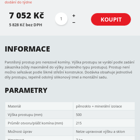
dodání do týdne
7 052 Kč
KOUPIT
5 828 Kč bez DPH
INFORMACE
Parotěsný prostup pro nerezové komíny. Výška prostupu se vyrábí podle zadání
zákazníka (vždy maximálně do výšky zvoleného typu prostupu). Prostup není
možno seřezávat podle šikmé střešní konstrukce. Dodávka obsahuje jednotlivé
díly prostupu, tepelně odolný silikonový tmel a montážní sadu.
PARAMETRY
Materiál
pěnosklo + minerální izolace
Výška prostupu (mm)
500
Průměr otvoru/plášť komína (mm)
215
Možnost úprav
Nelze upravovat výšku a sklon
Hmotnost
7 kg