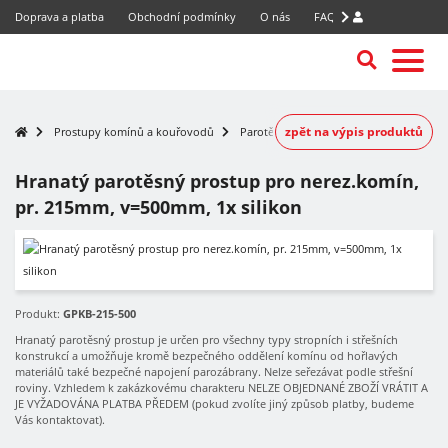
Doprava a platba
Obchodní podmínky
O nás
FAQ
zpět na výpis produktů
Prostupy komínů a kouřovodů
Parotěsné prostupy nerezových komínů
Hranatý parotěsný prostup pro nerez.komín,
pr. 215mm, v=500mm, 1x silikon
Produkt:
GPKB-215-500
Hranatý parotěsný prostup je určen pro všechny typy stropních i střešních
konstrukcí a umožňuje kromě bezpečného oddělení komínu od hořlavých
materiálů také bezpečné napojení parozábrany. Nelze seřezávat podle střešní
roviny. Vzhledem k zakázkovému charakteru NELZE OBJEDNANÉ ZBOŽÍ VRÁTIT A
JE VYŽADOVÁNA PLATBA PŘEDEM (pokud zvolíte jiný způsob platby, budeme
Vás kontaktovat).