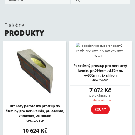
Podobné
PRODUKTY
Parotěsný prostup pro nerezový
komín, pr.260mm, tl.50mm,
v=500mm, 2x silikon
GPK-260-500
7 072 Kč
5 845 Kč bez DPH
dodání do týdne
Hranatý parotěsný prostup do
KOUPIT
šikminy pro ner. komín, pr. 230mm,
v=500mm, 2x silikon
GPKS-230-500
10 624 Kč