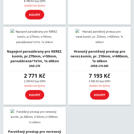
8 780 Kč bez DPH
dodání do týdne
KOUPIT
Napojení parozábrany pro NEREZ.
Hranatý parotěsný prostup pro
komín, pr.270mm, v=50mm,
nerez.komín, pr. 210mm, v=600mm,
parozábrana=1x1m, 1x silikon
1x silikon
GNK-270
GPKB-210-600
2 771 Kč
7 193 Kč
2 290 Kč bez DPH
5 945 Kč bez DPH
dodání do týdne
dodání do týdne
KOUPIT
KOUPIT
Parotěsný prostup pro nerezový