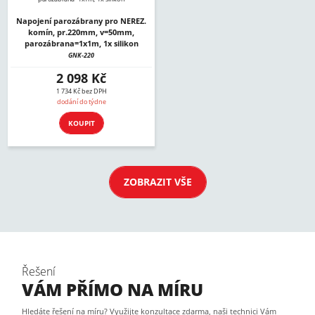
Napojení parozábrany pro NEREZ.
komín, pr.220mm, v=50mm,
parozábrana=1x1m, 1x silikon
GNK-220
2 098 Kč
1 734 Kč bez DPH
dodání do týdne
KOUPIT
ZOBRAZIT VŠE
Řešení
VÁM PŘÍMO NA MÍRU
Hledáte řešení na míru? Využijte konzultace zdarma, naši technici Vám