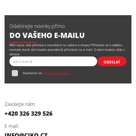
Odebírejte novinky přímo
DO VAŠEHO E-MAILU
Měli byste rádi přehled o novinkách na našem e-shopu? Přihlaste se k odběru
novinek, které vám budou pravidelně přicházet na e-mail. S námi budete vždy v
obraze.
ODESLAT
Souhlasím se
zpracováním údajů
Zavolejte nám:
+420 326 329 526
E-mail:
INFO@CIKO.CZ