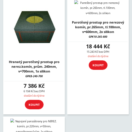
Parotěsný prostup pro nerezový
komín, pr.265mm, tl.100mm,
v=600mm, 2x silikon
GPK10-265-600
18 444 Kč
15 243 Kč bez DPH
dodání do týdne
Hranatý parotěsný prostup pro
KOUPIT
nerez.komín, prům. 240mm,
v=700mm, 1x silikon
GPKB-240-700
7 386 Kč
6 104 Kč bez DPH
dodání do týdne
KOUPIT