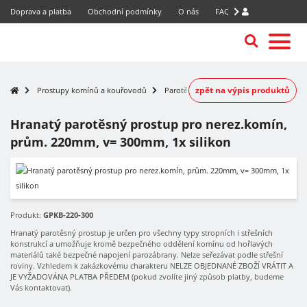
Doprava a platba
Obchodní podmínky
O nás
FAQ
zpět na výpis produktů
Prostupy komínů a kouřovodů
Parotěsné prostupy nerezových komínů
Hranatý parotěsný prostup pro nerez.komín,
prům. 220mm, v= 300mm, 1x silikon
Produkt:
GPKB-220-300
Hranatý parotěsný prostup je určen pro všechny typy stropních i střešních
konstrukcí a umožňuje kromě bezpečného oddělení komínu od hořlavých
materiálů také bezpečné napojení parozábrany. Nelze seřezávat podle střešní
roviny. Vzhledem k zakázkovému charakteru NELZE OBJEDNANÉ ZBOŽÍ VRÁTIT A
JE VYŽADOVÁNA PLATBA PŘEDEM (pokud zvolíte jiný způsob platby, budeme
Vás kontaktovat).