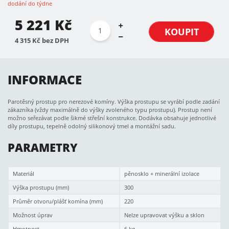
dodání do týdne
5 221 Kč
KOUPIT
4 315 Kč bez DPH
INFORMACE
Parotěsný prostup pro nerezové komíny. Výška prostupu se vyrábí podle zadání
zákazníka (vždy maximálně do výšky zvoleného typu prostupu). Prostup není
možno seřezávat podle šikmé střešní konstrukce. Dodávka obsahuje jednotlivé
díly prostupu, tepelně odolný silikonový tmel a montážní sadu.
PARAMETRY
Materiál
pěnosklo + minerální izolace
Výška prostupu (mm)
300
Průměr otvoru/plášť komína (mm)
220
Možnost úprav
Nelze upravovat výšku a sklon
Hmotnost
6 kg