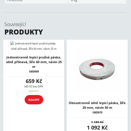
Související
PRODUKTY
Jednostranně lepicí pružná páska,
silně přilnavá, šíře 60 mm, návin 25
m
SMD069
659 Kč
545 Kč bez DPH
skladem
KOUPIT
Oboustranně silně lepicí páska, šíře
20 mm, návin 50 m
SMD070
1 150 Kč
1 092 Kč