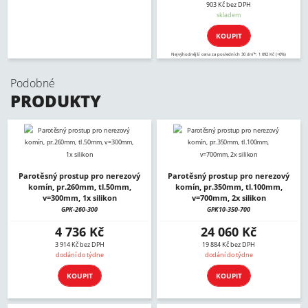
903 Kč bez DPH
skladem
KOUPIT
Nejvýhodnější cena za posledních 30 dní*: 1 092 Kč (+0%)
Podobné
PRODUKTY
Parotěsný prostup pro nerezový
Parotěsný prostup pro nerezový
komín, pr.260mm, tl.50mm,
komín, pr.350mm, tl.100mm,
v=300mm, 1x silikon
v=700mm, 2x silikon
GPK-260-300
GPK10-350-700
4 736 Kč
24 060 Kč
3 914 Kč bez DPH
19 884 Kč bez DPH
dodání do týdne
dodání do týdne
KOUPIT
KOUPIT