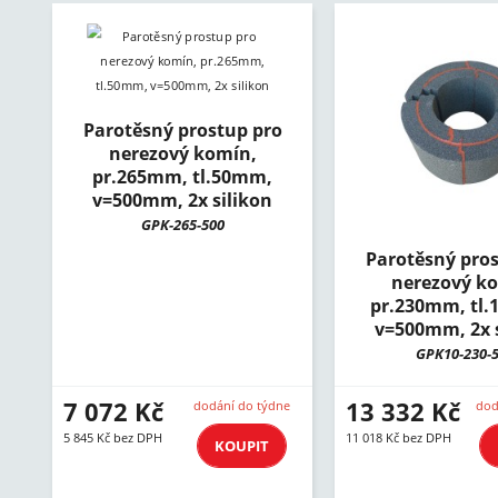
Parotěsný prostup pro
nerezový komín,
pr.265mm, tl.50mm,
v=500mm, 2x silikon
GPK-265-500
Parotěsný pros
nerezový k
pr.230mm, tl
v=500mm, 2x s
GPK10-230-
7 072 Kč
13 332 Kč
dodání do týdne
dod
5 845 Kč bez DPH
11 018 Kč bez DPH
KOUPIT