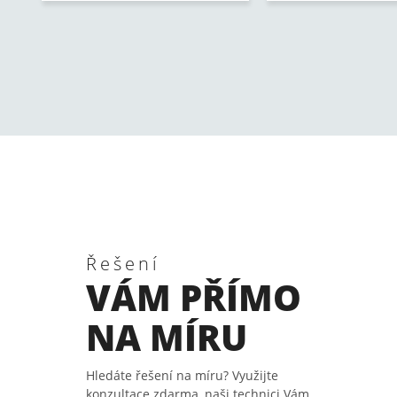
Řešení
VÁM PŘÍMO
NA MÍRU
Hledáte řešení na míru? Využijte
konzultace zdarma, naši technici Vám