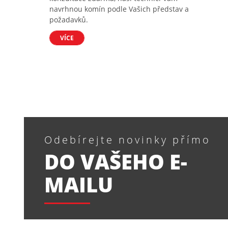
navrhnou komín podle Vašich představ a
požadavků.
VÍCE
Odebírejte novinky přímo
DO VAŠEHO E-
MAILU