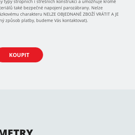
y typy stropních i střešních konstrukcí a umožňuje kromě
eriálů také bezpečné napojení parozábrany. Nelze
akázkovému charakteru NELZE OBJEDNANÉ ZBOŽÍ VRÁTIT A JE
ý způsob platby, budeme Vás kontaktovat).
KOUPIT
METRY