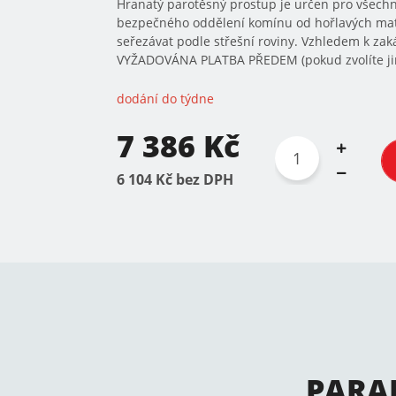
Hranatý parotěsný prostup je určen pro všechn
bezpečného oddělení komínu od hořlavých mat
seřezávat podle střešní roviny. Vzhledem k z
VYŽADOVÁNA PLATBA PŘEDEM (pokud zvolíte jin
dodání do týdne
7 386 Kč
6 104 Kč bez DPH
PARA