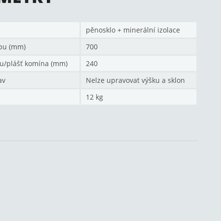
pěnosklo + minerální izolace
pu (mm)
700
u/plášť komína (mm)
240
av
Nelze upravovat výšku a sklon
12 kg