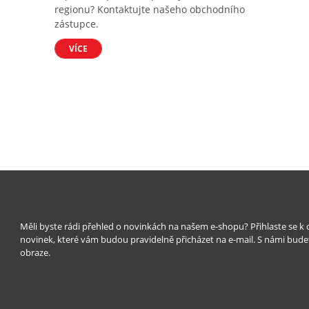
regionu? Kontaktujte našeho obchodního
zástupce.
VÍCE
Měli byste rádi přehled o novinkách na našem e-shopu? Přihlaste se k
novinek, které vám budou pravidelně přicházet na e-mail. S námi bude
obraze.