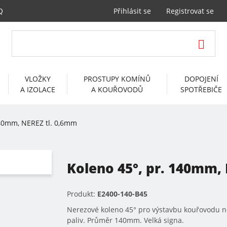
Q
Přihlásit se
Registrovat se
VLOŽKY
PROSTUPY KOMÍNŮ
DOPOJENÍ
A IZOLACE
A KOUŘOVODŮ
SPOTŘEBIČE
140mm, NEREZ tl. 0,6mm
Koleno 45°, pr. 140mm,
Produkt:
E2400-140-B45
Nerezové koleno 45° pro výstavbu kouřovodu n
paliv. Průměr 140mm. Velká signa.