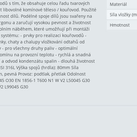
dů s tím, že obsahuje celou řadu tvarových
Materiál
t libovolné komínové těleso / kouřovod. Použité
Síla vložky (
tnost dílů. Podélné spoje dílů jsou svařeny na
gonu a zaručují vysokou pevnost a životnost
Hmotnost
 dolním náběhem, které umožňují při montáži
 systému: - prvky pro realizaci kouřovodů -
ky, chaty a chalupy vložkování odtahů od
 - pro všechny druhy paliv - optimální
omínu na provozní teplotu - rychlá a snadná
 a odvod kondenzátu spalin - dlouhá životnost
SI 316L Výška spojů (hrdla): 80mm Síla
yn, pevná Provoz: podtlak, přetlak Odolnost
0045 O30 EN 1856-1 T600 N1 W V2 L50045 G30
V2 L99045 G30