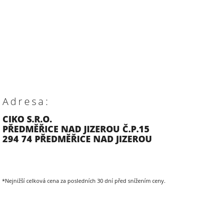
Adresa:
CIKO S.R.O.
PŘEDMĚŘICE NAD JIZEROU Č.P.15
294 74 PŘEDMĚŘICE NAD JIZEROU
*Nejnižší celková cena za posledních 30 dní před snížením ceny.