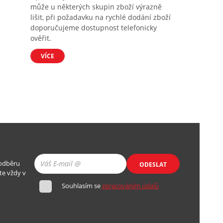
může u některých skupin zboží výrazně
lišit, při požadavku na rychlé dodání zboží
doporučujeme dostupnost telefonicky
ověřit.
VÍCE
 odběru
ODESLAT
te vždy v
Souhlasím se
zpracováním údajů