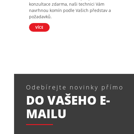
konzultace zdarma, naši technici Vám
navrhnou komín podle Vašich představ a
požadavků.
VÍCE
Odebírejte novinky přímo
DO VAŠEHO E-
MAILU