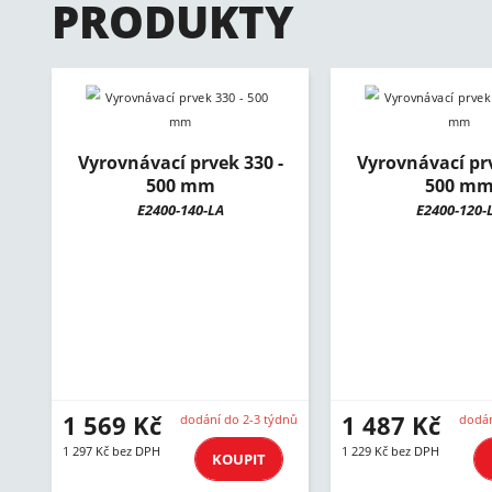
PRODUKTY
Vyrovnávací prvek 330 -
Vyrovnávací prv
500 mm
500 m
E2400-140-LA
E2400-120-
1 569 Kč
1 487 Kč
dodání do 2-3 týdnů
dodán
1 297 Kč bez DPH
1 229 Kč bez DPH
KOUPIT