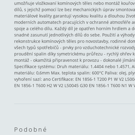
umožňuje vložkovaní komínových těles nebo montáž kouřovo
dílů, s jejichž pomocí lze bez mechanických úprav smontova
materiálové kvality garantují vysokou kvalitu a dlouhou živo
moderních automatech pracujících v ochranné atmosféře ar
spoje a celého dílu. Každý díl je opatřen horním hrdlem a
snadné zasunutí jednotlivých dílů do sebe. Použití a výhody
rekonstrukce komínových těles pro novostavby, rodinné dom
všech typů spotřebičů - prvky pro vzduchotechnické rozvody
proudění spalin díky symetrickému průřezu - rychlý ohřev k
montáž - okamžitá připravenost k provozu - dokonalé jímání
Specifikace systému: Druh materiálu: 1.4404 nebo 1.4571, AI
materiálu: 0,6mm Max. teplota spalin: 600°C Paliva: olej, pl
vyhoření sazí: ano Certifikace: EN 1856-1 T200 P1 W V2 L5
EN 1856-1 T600 H2 W V2 L50045 G30 EN 1856-1 T600 N1 W 
Podobné