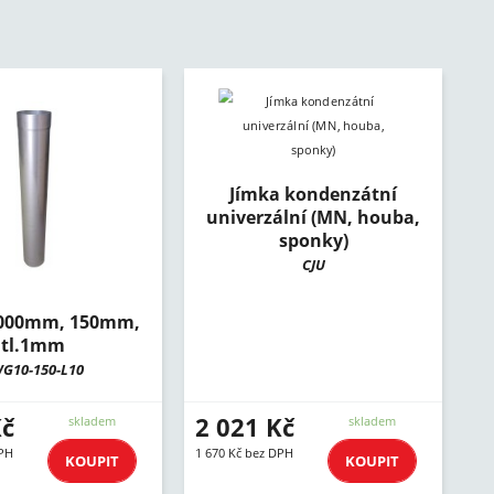
Jímka kondenzátní
univerzální (MN, houba,
sponky)
CJU
1000mm, 150mm,
tl.1mm
G10-150-L10
Kč
2 021 Kč
skladem
skladem
DPH
1 670 Kč bez DPH
KOUPIT
KOUPIT