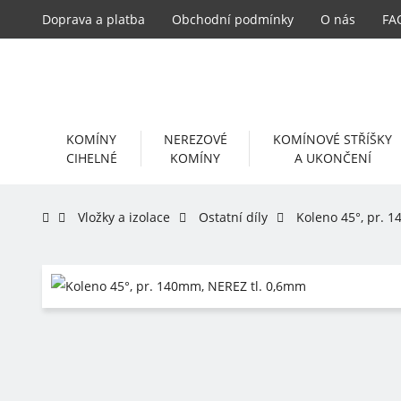
Doprava a platba
Obchodní podmínky
O nás
FA
KOMÍNY
NEREZOVÉ
KOMÍNOVÉ STŘÍŠKY
CIHELNÉ
KOMÍNY
A UKONČENÍ
Vložky a izolace
Ostatní díly
Koleno 45°, pr. 