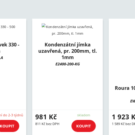
ek 330 -
Kondenzátní jímka
m
uzavřená, pr. 200mm, tl.
1mm
LA
E2400-200-KG
Roura 
EW
981 Kč
1 923 
í do 2-3 týdnů
skladem
811 Kč bez DPH
1 589 Kč bez 
KOUPIT
KOUPIT