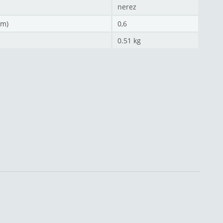
nerez
mm)
0,6
0.51 kg