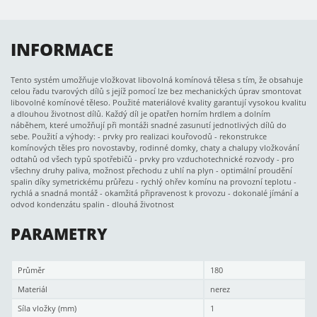
INFORMACE
Tento systém umožňuje vložkovat libovolná komínová tělesa s tím, že obsahuje
celou řadu tvarových dílů s jejíž pomocí lze bez mechanických úprav smontovat
libovolné komínové těleso. Použité materiálové kvality garantují vysokou kvalitu
a dlouhou životnost dílů. Každý díl je opatřen horním hrdlem a dolním
náběhem, které umožňují při montáži snadné zasunutí jednotlivých dílů do
sebe. Použití a výhody: - prvky pro realizaci kouřovodů - rekonstrukce
komínových těles pro novostavby, rodinné domky, chaty a chalupy vložkování
odtahů od všech typů spotřebičů - prvky pro vzduchotechnické rozvody - pro
všechny druhy paliva, možnost přechodu z uhlí na plyn - optimální proudění
spalin díky symetrickému průřezu - rychlý ohřev komínu na provozní teplotu -
rychlá a snadná montáž - okamžitá připravenost k provozu - dokonalé jímání a
odvod kondenzátu spalin - dlouhá životnost
PARAMETRY
Průměr
180
Materiál
nerez
Síla vložky (mm)
1