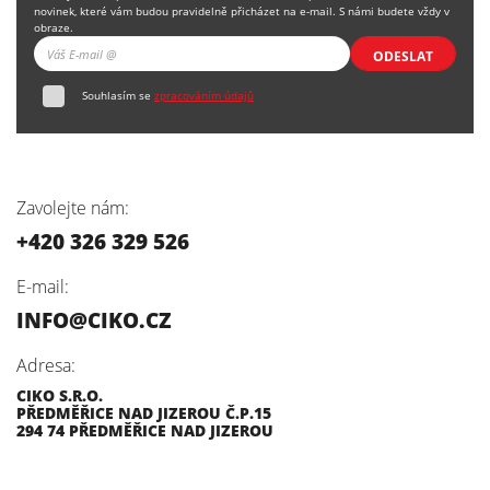
novinek, které vám budou pravidelně přicházet na e-mail. S námi budete vždy v
obraze.
ODESLAT
Souhlasím se
zpracováním údajů
Zavolejte nám:
+420 326 329 526
E-mail:
INFO@CIKO.CZ
Adresa:
CIKO S.R.O.
PŘEDMĚŘICE NAD JIZEROU Č.P.15
294 74 PŘEDMĚŘICE NAD JIZEROU