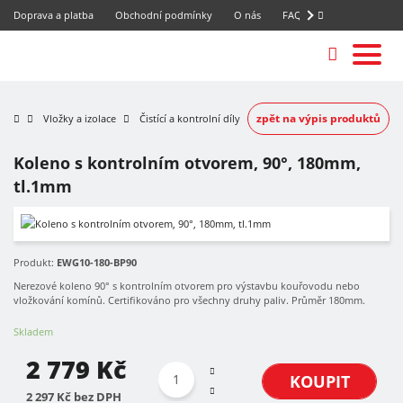
Doprava a platba
Obchodní podmínky
O nás
FAQ
zpět na výpis produktů
Vložky a izolace
Čistící a kontrolní díly
Koleno s kontrolním otvorem, 90°, 180mm,
tl.1mm
Produkt:
EWG10-180-BP90
Nerezové koleno 90° s kontrolním otvorem pro výstavbu kouřovodu nebo
vložkování komínů. Certifikováno pro všechny druhy paliv. Průměr 180mm.
Skladem
2 779 Kč
KOUPIT
2 297 Kč bez DPH