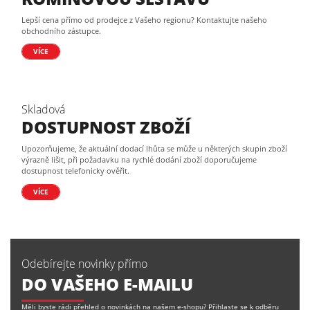
Lepší cena přímo od prodejce z Vašeho regionu? Kontaktujte našeho
obchodního zástupce.
VÍCE
Skladová
DOSTUPNOST ZBOŽÍ
Upozorňujeme, že aktuální dodací lhůta se může u některých skupin zboží
výrazně lišit, při požadavku na rychlé dodání zboží doporučujeme
dostupnost telefonicky ověřit.
VÍCE
Odebírejte novinky přímo
DO VAŠEHO E-MAILU
Měli byste rádi přehled o novinkách na našem e-shopu? Přihlaste se k odběru