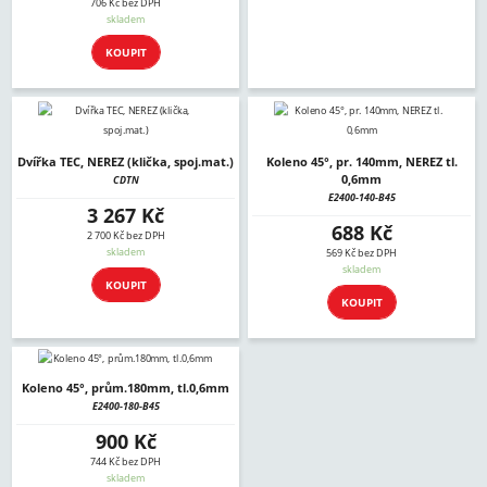
706 Kč bez DPH
skladem
KOUPIT
Dvířka TEC, NEREZ (klička, spoj.mat.)
Koleno 45°, pr. 140mm, NEREZ tl.
0,6mm
CDTN
E2400-140-B45
3 267 Kč
688 Kč
2 700 Kč bez DPH
skladem
569 Kč bez DPH
skladem
KOUPIT
KOUPIT
Koleno 45°, prům.180mm, tl.0,6mm
E2400-180-B45
900 Kč
744 Kč bez DPH
skladem