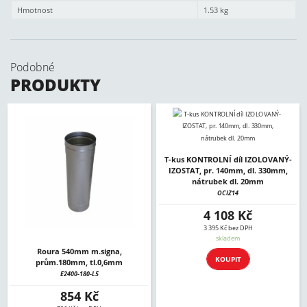
Hmotnost
1.53 kg
Podobné
PRODUKTY
T-kus KONTROLNÍ díl IZOLOVANÝ-
IZOSTAT, pr. 140mm, dl. 330mm,
nátrubek dl. 20mm
OCIZ14
4 108 Kč
3 395 Kč bez DPH
skladem
Roura 540mm m.signa,
KOUPIT
prům.180mm, tl.0,6mm
E2400-180-L5
854 Kč