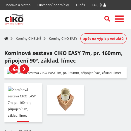
Doprava a platba
Obchodní podmínky
O nás
FAQ
zpět na výpis produktů
Komíny CIHELNÉ
Komíny CIKO EASY
Komínová sestava CIKO EASY 7m, pr. 160mm,
připojení 90°, základ, límec
-15%