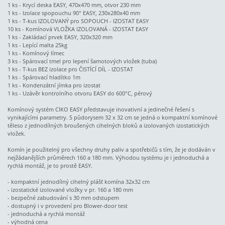
1 ks - Krycí deska EASY, 470x470 mm, otvor 230 mm
1 ks - Izolace spopouchu 90° EASY, 230x280x40 mm
1 ks - T-kus IZOLOVANÝ pro SOPOUCH - IZOSTAT EASY
10 ks - Komínová VLOŽKA IZOLOVANÁ - IZOSTAT EASY
1 ks - Zakládací prvek EASY, 320x320 mm
1 ks - Lepící malta 25kg
1 ks - Komínový límec
3 ks - Spárovací tmel pro lepení šamotových vložek (tuba)
1 ks - T-kus BEZ izolace pro ČISTÍCÍ DÍL - IZOSTAT
1 ks - Spárovací hladítko 1m
1 ks - Kondenzátní jímka pro izostat
1 ks - Uzávěr kontrolního otvoru EASY do 600°C, pérový
Komínový systém CIKO EASY představuje inovativní a jedinečné řešení s
vynikajícími parametry. S půdorysem 32 x 32 cm se jedná o kompaktní komínové
těleso z jednodílných broušených cihelných bloků a izolovaných izostatických
vložek.
Komín je použitelný pro všechny druhy paliv a spotřebičů s tím, že je dodáván v
nejžádanějších průměrech 160 a 180 mm. Výhodou systému je i jednoduchá a
rychlá montáž, je to prostě EASY.
- kompaktní jednodílný cihelný plášť komína 32x32 cm
- izostatické izolované vložky v pr. 160 a 180 mm
- bezpečné zabudování s 30 mm odstupem
- dostupný i v provedení pro Blower-door test
- jednoduchá a rychlá montáž
- výhodná cena