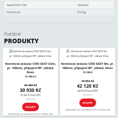
Nadstřešní část
základní
Hmotnost
572 kg
Podobné
PRODUKTY
Komínová sestava CIKO EASY 4,5m,
Komínová sestava CIKO EASY 8m, pr.
pr. 160mm, připojení 90°, základ,
160mm, připojení 90°, základ, límec
límec
15-160-8
15-160-4,5
49 553 Kč
42 120 Kč
36 388 Kč
30 930 Kč
34 810 Kč bez DPH
skladem
25 562 Kč bez DPH
skladem
KOUPIT
KOUPIT
Nejvýhodnější cena za posledních 30 dní*: 42 120 Kč (+0%)
Nejvýhodnější cena za posledních 30 dní*: 30 930 Kč (+0%)