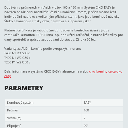
Dodáván v průměrech vnitřních vložek 160 a 180 mm. Systém CIKO EASY je
navržen se základní nadstřešní částí a ukončený límcem, je však možno řešit
individuální nabídku s volitelným příslušenstvím, jako jsou komínové návleky
Štuko a komínové stříšky oblá, nerezová a s lapačem jisker.
Platnost certifikace je každoročně obnovována kontrolou řízení výroby
certifikační autoritou TZÚS Praha, s.p. Konkrétní zatřídění je nutno řešit vždy pro
daný spotřebič a způsob zabudování do stavby. Záruka 30 let.
Varianty zatřídění komína podle evropských norem:
T400 N1 D3 G30 c
T400 N1 W2 G30 c
T200 P1 W2 O30 c
Další informace o systému CIKO EASY naleznete na webu
ciko-kominy.cz/cs/ciko-
easy
PARAMETRY
Komínový systém
EASY
Průměr
160
Výška (m)
7
Připojení
90°