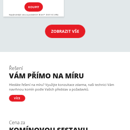
KOUPIT
Nejvýhodnější cena za posledních 30 dní*: 33 611 Kč (+0%)
ZOBRAZIT VŠE
Řešení
VÁM PŘÍMO NA MÍRU
Hledáte řešení na míru? Využijte konzultace zdarma, naši technici Vám
navrhnou komín podle Vašich představ a požadavků.
VÍCE
Cena za
KOMÍNOVOU SESTAVU