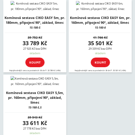
Komínová sestava CIKO EASY 5m, pr.
Komínová sestava CIKO EASY 6m, pr.
180mm, připojení 90°, základ, límec
160mm, připojení 90°, základ, límec
15-180-5
15-160-6
39 752 Kč
41 766 Kč
33 789 Kč
35 501 Kč
27 925 Kč bez DPH
29 339 Kč bez DPH
skladem
skladem
KOUPIT
KOUPIT
Nejvýhodnější cena za posledních 30 dní*: 33 789 Kč (+0%)
Nejvýhodnější cena za posledních 30 dní*: 35 501 Kč (+0%)
Komínová sestava CIKO EASY 5,5m,
pr. 160mm, připojení 90°, základ,
límec
15-160-5,5
39 543 Kč
33 611 Kč
27 778 Kč bez DPH
skladem