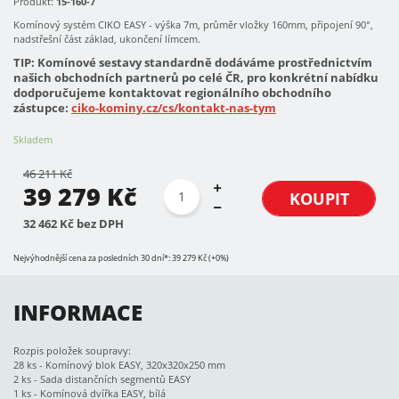
Produkt:
15-160-7
Komínový systém CIKO EASY - výška 7m, průměr vložky 160mm, připojení 90°,
nadstřešní část základ, ukončení límcem.
TIP: Komínové sestavy standardně dodáváme prostřednictvím
našich obchodních partnerů po celé ČR, pro konkrétní nabídku
dodporučujeme kontaktovat regionálního obchodního
zástupce:
ciko-kominy.cz/cs/kontakt-nas-tym
Skladem
46 211 Kč
39 279 Kč
KOUPIT
32 462 Kč bez DPH
Nejvýhodnější cena za posledních 30 dní*: 39 279 Kč (+0%)
INFORMACE
Rozpis položek soupravy:
28 ks - Komínový blok EASY, 320x320x250 mm
2 ks - Sada distančních segmentů EASY
1 ks - Komínová dvířka EASY, bílá