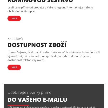
Lepší cena přímo od prodejce z Vašeho regionu? Kontaktujte našeho
obchodního zástupce.
VÍCE
Skladová
DOSTUPNOST ZBOŽÍ
Upozorňujeme, že aktuální dodací lhůta se může u některých skupin zboží
výrazně lišit, při požadavku na rychlé dodání zboží doporučujeme
dostupnost telefonicky ověřit.
VÍCE
Odebírejte novinky přímo
DO VAŠEHO E-MAILU
Měli byste rádi přehled o novinkách na našem e-shopu? Přihlaste se k odběru