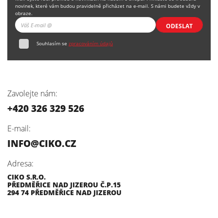
novinek, které vám budou pravidelně přicházet na e-mail. S námi budete vždy v
obraze.
ODESLAT
Souhlasím se
zpracováním údajů
Zavolejte nám:
+420 326 329 526
E-mail:
INFO@CIKO.CZ
Adresa:
CIKO S.R.O.
PŘEDMĚŘICE NAD JIZEROU Č.P.15
294 74 PŘEDMĚŘICE NAD JIZEROU