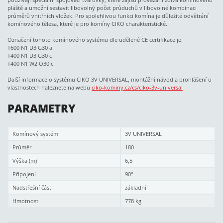
pláště a umožní sestavit libovolný počet průduchů v libovolné kombinaci
průměrů vnitřních vložek. Pro spolehlivou funkci komína je důležité odvětrání
komínového tělesa, které je pro komíny CIKO charakteristické.
Označení tohoto komínového systému dle udělené CE certifikace je:
T600 N1 D3 G30 a
T400 N1 D3 G30 c
T400 N1 W2 O30 c
Další informace o systému CIKO 3V UNIVERSAL, montážní návod a prohlášení o
vlastnostech naleznete na webu
ciko-kominy.cz/cs/ciko-3v-universal
PARAMETRY
Komínový systém
3V UNIVERSAL
Průměr
180
Výška (m)
6,5
Připojení
90°
Nadstřešní část
základní
Hmotnost
778 kg