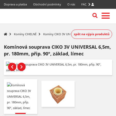
Doprava a platba
Obchodní podmínky
O nás
FAQ
zpět na výpis produktů
Komíny CIHELNÉ
Komíny CIKO 3V UNIVERSAL
Komínová souprava CIKO 3V UNIVERSAL 6,5m,
pr. 180mm, přip. 90°, základ, límec
-15%