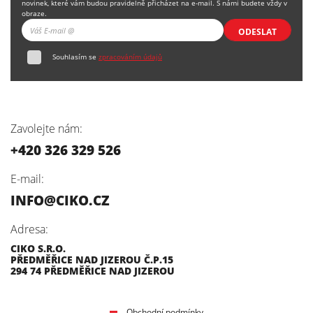
novinek, které vám budou pravidelně přicházet na e-mail. S námi budete vždy v
obraze.
ODESLAT
Souhlasím se
zpracováním údajů
Zavolejte nám:
+420 326 329 526
E-mail:
INFO@CIKO.CZ
Adresa:
CIKO S.R.O.
PŘEDMĚŘICE NAD JIZEROU Č.P.15
294 74 PŘEDMĚŘICE NAD JIZEROU
Obchodní podmínky