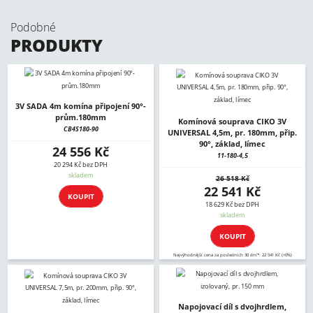
Podobné
PRODUKTY
3V SADA 4m komína připojení 90°-
prům.180mm
Komínová souprava CIKO 3V
CB4S180-90
UNIVERSAL 4,5m, pr. 180mm, přip.
90°, základ, límec
24 556 Kč
11-180-4,5
20 294 Kč bez DPH
skladem
26 518 Kč
22 541 Kč
KOUPIT
18 629 Kč bez DPH
skladem
KOUPIT
Nejvýhodnější cena za posledních 30 dní*: 22 541 Kč (+0%)
Napojovací díl s dvojhrdlem,