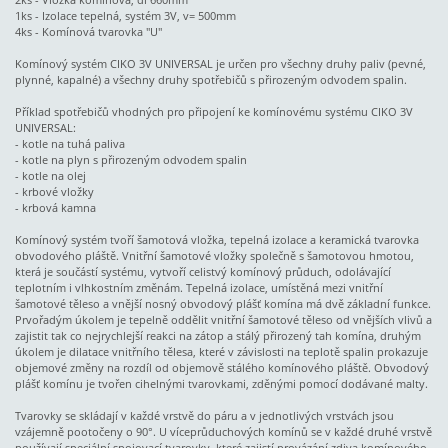
1ks - Izolace tepelná, systém 3V, v= 500mm
4ks - Komínová tvarovka "U"
Komínový systém CIKO 3V UNIVERSAL je určen pro všechny druhy paliv (pevné,
plynné, kapalné) a všechny druhy spotřebičů s přirozeným odvodem spalin.
Příklad spotřebičů vhodných pro připojení ke komínovému systému CIKO 3V
UNIVERSAL:
- kotle na tuhá paliva
- kotle na plyn s přirozeným odvodem spalin
- kotle na olej
- krbové vložky
- krbová kamna
Komínový systém tvoří šamotová vložka, tepelná izolace a keramická tvarovka
obvodového pláště. Vnitřní šamotové vložky společně s šamotovou hmotou,
která je součástí systému, vytvoří celistvý komínový průduch, odolávající
teplotním i vlhkostním změnám. Tepelná izolace, umístěná mezi vnitřní
šamotové těleso a vnější nosný obvodový plášť komína má dvě základní funkce.
Prvořadým úkolem je tepelně oddělit vnitřní šamotové těleso od vnějších vlivů a
zajistit tak co nejrychlejší reakci na zátop a stálý přirozený tah komína, druhým
úkolem je dilatace vnitřního tělesa, které v závislosti na teplotě spalin prokazuje
objemové změny na rozdíl od objemově stálého komínového pláště. Obvodový
plášť komínu je tvořen cihelnými tvarovkami, zděnými pomocí dodávané malty.
Tvarovky se skládají v každé vrstvě do páru a v jednotlivých vrstvách jsou
vzájemně pootočeny o 90°. U víceprůduchových komínů se v každé druhé vrstvě
používají speciální spojovací tvarovky, které zajistí provázání zdiva komínového