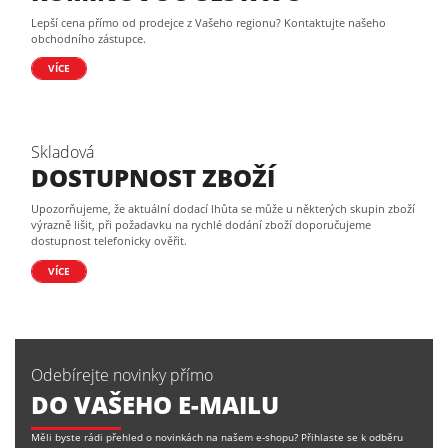
Lepší cena přímo od prodejce z Vašeho regionu? Kontaktujte našeho
obchodního zástupce.
VÍCE
Skladová
DOSTUPNOST ZBOŽÍ
Upozorňujeme, že aktuální dodací lhůta se může u některých skupin zboží
výrazně lišit, při požadavku na rychlé dodání zboží doporučujeme
dostupnost telefonicky ověřit.
VÍCE
Odebírejte novinky přímo
DO VAŠEHO E-MAILU
Měli byste rádi přehled o novinkách na našem e-shopu? Přihlaste se k odběru