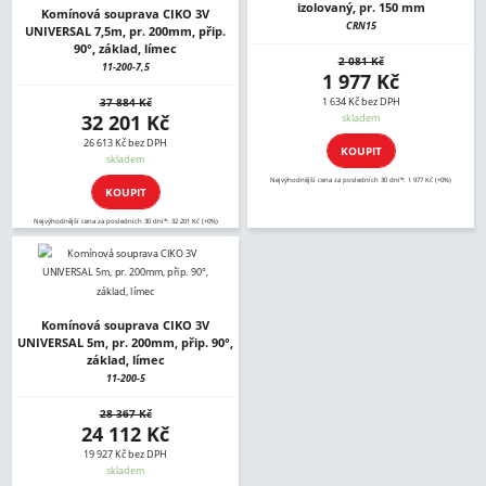
izolovaný, pr. 150 mm
Komínová souprava CIKO 3V
CRN15
UNIVERSAL 7,5m, pr. 200mm, přip.
90°, základ, límec
2 081 Kč
11-200-7,5
1 977 Kč
37 884 Kč
1 634 Kč bez DPH
32 201 Kč
skladem
26 613 Kč bez DPH
KOUPIT
skladem
Nejvýhodnější cena za posledních 30 dní*: 1 977 Kč (+0%)
KOUPIT
Nejvýhodnější cena za posledních 30 dní*: 32 201 Kč (+0%)
Komínová souprava CIKO 3V
UNIVERSAL 5m, pr. 200mm, přip. 90°,
základ, límec
11-200-5
28 367 Kč
24 112 Kč
19 927 Kč bez DPH
skladem