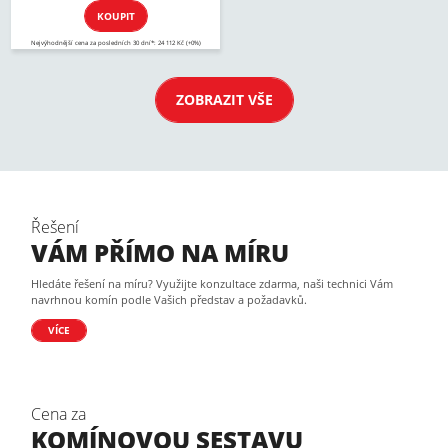
KOUPIT
Nejvýhodnější cena za posledních 30 dní*: 24 112 Kč (+0%)
ZOBRAZIT VŠE
Řešení
VÁM PŘÍMO NA MÍRU
Hledáte řešení na míru? Využijte konzultace zdarma, naši technici Vám
navrhnou komín podle Vašich představ a požadavků.
VÍCE
Cena za
KOMÍNOVOU SESTAVU