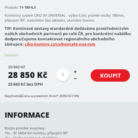
Produkt:
11-180-6,5
Komínový systém CIKO 3V UNIVERSAL - výška 6,5m, průměr vložky 180mm,
připojení 90°, nadstřešní část základní, ukončení límcem.
TIP: Komínové sestavy standardně dodáváme prostřednictvím
našich obchodních partnerů po celé ČR, pro konkrétní nabídku
dodporučujeme kontaktovat regionálního obchodního
zástupce:
ciko-kominy.cz/cs/kontakt-nas-tym
Skladem
33 942 Kč
28 850 Kč
KOUPIT
23 843 Kč bez DPH
Nejvýhodnější cena za posledních 30 dní*: 28 850 Kč (+0%)
INFORMACE
Rozpis položek soupravy:
1ks - 3V SADA 6m komínu, připojení 90°
2ks - Vložka komínová, dl 660mm