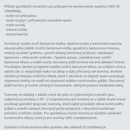
Příklad spotřebičů vhodných pro připojení ke komínovému systému CIKO 3V
UNIVERSAL:
- kotle na tuhá paliva
- kotle na plyn s přirozeným odvodem spalin
- kotle na olej
- krbové vložky
- krbová kamna
Komínový systém tvoří šamotová vložka, tepelná izolace a keramická tvarovka
obvodového pláště. Vnitřní šamotové vložky společně s šamotovou hmotou,
která je součástí systému, vytvoří celistvý komínový průduch, odolávající
teplotním i vlhkostním změnám. Tepelná izolace, umístěná mezi vnitřní
šamotové těleso a vnější nosný obvodový plášť komína má dvě základní funkce.
Prvořadým úkolem je tepelně oddělit vnitřní šamotové těleso od vnějších vlivů a
zajistit tak co nejrychlejší reakci na zátop a stálý přirozený tah komína, druhým
úkolem je dilatace vnitřního tělesa, které v závislosti na teplotě spalin prokazuje
objemové změny na rozdíl od objemově stálého komínového pláště. Obvodový
plášť komínu je tvořen cihelnými tvarovkami, zděnými pomocí dodávané malty.
Tvarovky se skládají v každé vrstvě do páru a v jednotlivých vrstvách jsou
vzájemně pootočeny o 90°. U víceprůduchových komínů se v každé druhé vrstvě
používají speciální spojovací tvarovky, které zajistí provázání zdiva komínového
pláště a umožní sestavit libovolný počet průduchů v libovolné kombinaci
průměrů vnitřních vložek. Pro spolehlivou funkci komína je důležité odvětrání
komínového tělesa, které je pro komíny CIKO charakteristické.
Označení tohoto komínového systému dle udělené CE certifikace je: