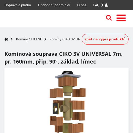
Doprava a platba
Obchodní podmínky
O nás
FAQ
zpět na výpis produktů
Komíny CIHELNÉ
Komíny CIKO 3V UNIVERSAL
Komínová souprava CIKO 3V UNIVERSAL 7m,
pr. 160mm, přip. 90°, základ, límec
-15%