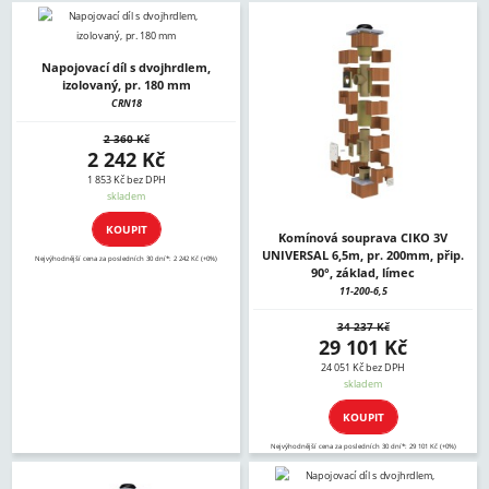
Napojovací díl s dvojhrdlem,
izolovaný, pr. 180 mm
CRN18
2 360 Kč
2 242 Kč
1 853 Kč bez DPH
skladem
KOUPIT
Komínová souprava CIKO 3V
UNIVERSAL 6,5m, pr. 200mm, přip.
Nejvýhodnější cena za posledních 30 dní*: 2 242 Kč (+0%)
90°, základ, límec
11-200-6,5
34 237 Kč
29 101 Kč
24 051 Kč bez DPH
skladem
KOUPIT
Nejvýhodnější cena za posledních 30 dní*: 29 101 Kč (+0%)