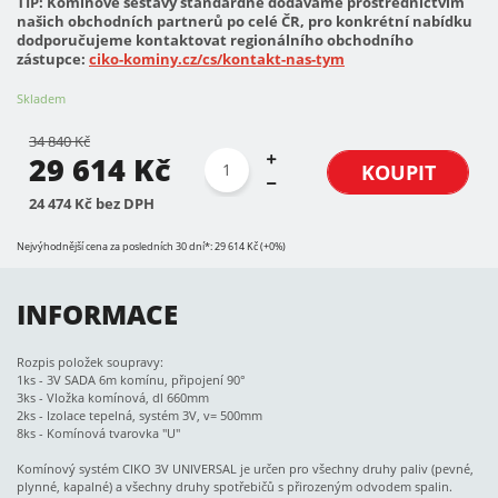
TIP: Komínové sestavy standardně dodáváme prostřednictvím
našich obchodních partnerů po celé ČR, pro konkrétní nabídku
dodporučujeme kontaktovat regionálního obchodního
zástupce:
ciko-kominy.cz/cs/kontakt-nas-tym
Skladem
34 840 Kč
29 614 Kč
KOUPIT
24 474 Kč bez DPH
Nejvýhodnější cena za posledních 30 dní*: 29 614 Kč (+0%)
INFORMACE
Rozpis položek soupravy:
1ks - 3V SADA 6m komínu, připojení 90°
3ks - Vložka komínová, dl 660mm
2ks - Izolace tepelná, systém 3V, v= 500mm
8ks - Komínová tvarovka "U"
Komínový systém CIKO 3V UNIVERSAL je určen pro všechny druhy paliv (pevné,
plynné, kapalné) a všechny druhy spotřebičů s přirozeným odvodem spalin.