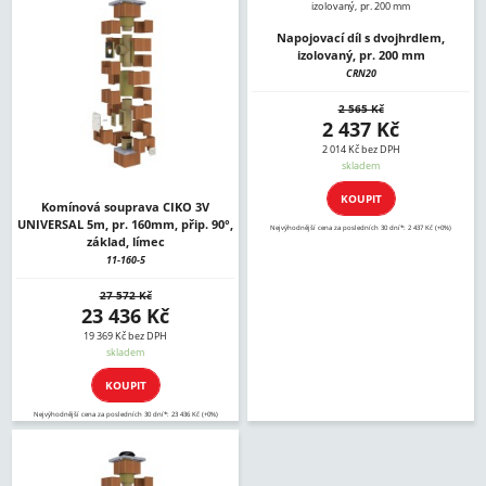
Napojovací díl s dvojhrdlem,
izolovaný, pr. 200 mm
CRN20
2 565 Kč
2 437 Kč
2 014 Kč bez DPH
skladem
KOUPIT
Komínová souprava CIKO 3V
UNIVERSAL 5m, pr. 160mm, přip. 90°,
Nejvýhodnější cena za posledních 30 dní*: 2 437 Kč (+0%)
základ, límec
11-160-5
27 572 Kč
23 436 Kč
19 369 Kč bez DPH
skladem
KOUPIT
Nejvýhodnější cena za posledních 30 dní*: 23 436 Kč (+0%)