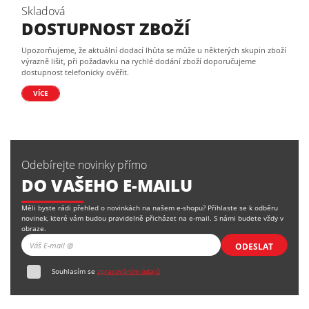
Skladová
DOSTUPNOST ZBOŽÍ
Upozorňujeme, že aktuální dodací lhůta se může u některých skupin zboží
výrazně lišit, při požadavku na rychlé dodání zboží doporučujeme
dostupnost telefonicky ověřit.
VÍCE
Odebírejte novinky přímo
DO VAŠEHO E-MAILU
Měli byste rádi přehled o novinkách na našem e-shopu? Přihlaste se k odběru
novinek, které vám budou pravidelně přicházet na e-mail. S námi budete vždy v
obraze.
ODESLAT
Souhlasím se
zpracováním údajů