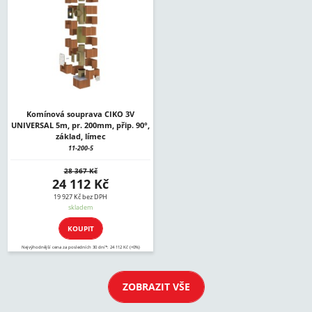
Komínová souprava CIKO 3V
UNIVERSAL 5m, pr. 200mm, přip. 90°,
základ, límec
11-200-5
28 367 Kč
24 112 Kč
19 927 Kč bez DPH
skladem
KOUPIT
Nejvýhodnější cena za posledních 30 dní*: 24 112 Kč (+0%)
ZOBRAZIT VŠE