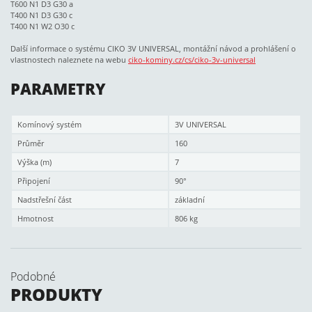
T600 N1 D3 G30 a
T400 N1 D3 G30 c
T400 N1 W2 O30 c
Další informace o systému CIKO 3V UNIVERSAL, montážní návod a prohlášení o
vlastnostech naleznete na webu
ciko-kominy.cz/cs/ciko-3v-universal
PARAMETRY
Komínový systém
3V UNIVERSAL
Průměr
160
Výška (m)
7
Připojení
90°
Nadstřešní část
základní
Hmotnost
806 kg
Podobné
PRODUKTY