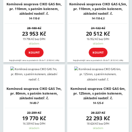
Komínová souprava CIKO GAS 8m,
Komínová souprava CIKO GAS 6,5m,
pr. 110mm, s patním kolenem,
pr. 110mm, s patním kolenem,
základní nadstř. č.
základní nadstř. č.
14-110-8
14-110-6,5
28 180 Kč
24 132 Kč
23 953 Kč
20 512 Kč
19 796 Kč bez DPH
16 952 Kč bez DPH
skladem
skladem
KOUPIT
KOUPIT
Nejvýhodnější cena za posledních 30 dní*: 23 953 Kč (+0%)
Nejvýhodnější cena za posledních 30 dní*: 20 512 Kč (+0%)
Komínová souprava CIKO GAS 7m,
Komínová souprava CIKO GAS 6m,
pr. 80mm, s patním kolenem,
pr. 125mm, s patním kolenem,
základní nadstř. č.
základní nadstř. č.
14-80-7
14-125-6
23 259 Kč
26 227 Kč
19 770 Kč
22 293 Kč
16 339 Kč bez DPH
18 424 Kč bez DPH
skladem
skladem