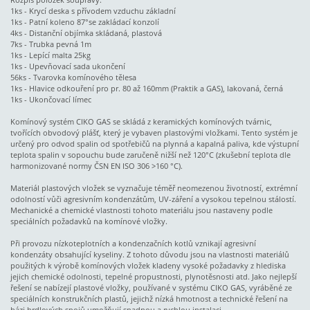
1ks - Krycí deska s přívodem vzduchu základní
1ks - Patní koleno 87°se zakládací konzolí
4ks - Distanční objímka skládaná, plastová
7ks - Trubka pevná 1m
1ks - Lepící malta 25kg
1ks - Upevňovací sada ukončení
56ks - Tvarovka komínového tělesa
1ks - Hlavice odkouření pro pr. 80 až 160mm (Praktik a GAS), lakovaná, černá
1ks - Ukončovací límec
Komínový systém CIKO GAS se skládá z keramických komínových tvárnic,
tvořících obvodový plášť, který je vybaven plastovými vložkami. Tento systém je
určený pro odvod spalin od spotřebičů na plynná a kapalná paliva, kde výstupní
teplota spalin v sopouchu bude zaručeně nižší než 120°C (zkušební teplota dle
harmonizované normy ČSN EN ISO 306 >160 °C).
Materiál plastových vložek se vyznačuje téměř neomezenou životností, extrémní
odolností vůči agresivním kondenzátům, UV-záření a vysokou tepelnou stálostí.
Mechanické a chemické vlastnosti tohoto materiálu jsou nastaveny podle
speciálních požadavků na komínové vložky.
Při provozu nízkoteplotních a kondenzačních kotlů vznikají agresivní
kondenzáty obsahující kyseliny. Z tohoto důvodu jsou na vlastnosti materiálů
použitých k výrobě komínových vložek kladeny vysoké požadavky z hlediska
jejich chemické odolnosti, tepelné propustnosti, plynotěsnosti atd. Jako nejlepší
řešení se nabízejí plastové vložky, používané v systému CIKO GAS, vyráběné ze
speciálních konstrukčních plastů, jejichž nízká hmotnost a technické řešení na
bázi hrdlových spojů umožňují snadnou a rychlou instalaci.