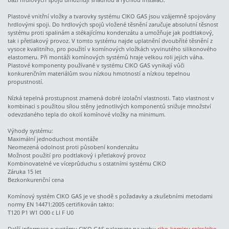
Plastové vnitřní vložky a tvarovky systému CIKO GAS jsou vzájemně spojovány
hrdlovými spoji. Do hrdlových spojů vložené těsnění zaručuje absolutní těsnost
systému proti spalinám a stékajícímu kondenzátu a umožňuje jak podtlakový,
tak i přetlakový provoz. V tomto systému najde uplatnění dvoubřité těsnění z
vysoce kvalitního, pro použití v komínových vložkách vyvinutého silikonového
elastomeru. Při montáži komínových systémů hraje velkou roli jejich váha.
Plastové komponenty používané v systému CIKO GAS vynikají vůči
konkurenčním materiálům svou nízkou hmotností a nízkou tepelnou
propustností.
Nízká tepelná prostupnost znamená dobré izolační vlastnosti. Tato vlastnost v
kombinaci s použitou sílou stěny jednotlivých komponentů snižuje množství
odevzdaného tepla do okolí komínové vložky na minimum.
Výhody systému:
Maximální jednoduchost montáže
Neomezená odolnost proti působení kondenzátu
Možnost použití pro podtlakový i přetlakový provoz
Kombinovatelné ve víceprůduchu s ostatními systému CIKO
Záruka 15 let
Bezkonkurenční cena
Komínový systém CIKO GAS je ve shodě s požadavky a zkušebními metodami
normy EN 14471:2005 certifikován takto:
T120 P1 W1 O00 c LI F U0
Další informace o systému CIKO GAS naleznete na webu
ciko-kominy.cz/cs/ciko-