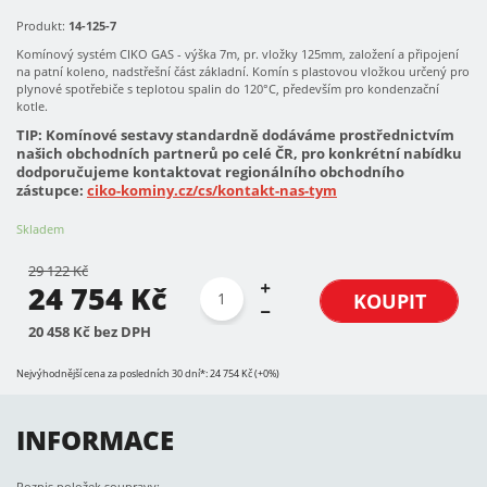
Produkt:
14-125-7
Komínový systém CIKO GAS - výška 7m, pr. vložky 125mm, založení a připojení
na patní koleno, nadstřešní část základní. Komín s plastovou vložkou určený pro
plynové spotřebiče s teplotou spalin do 120°C, především pro kondenzační
kotle.
TIP: Komínové sestavy standardně dodáváme prostřednictvím
našich obchodních partnerů po celé ČR, pro konkrétní nabídku
dodporučujeme kontaktovat regionálního obchodního
zástupce:
ciko-kominy.cz/cs/kontakt-nas-tym
Skladem
29 122 Kč
24 754 Kč
KOUPIT
20 458 Kč bez DPH
Nejvýhodnější cena za posledních 30 dní*: 24 754 Kč (+0%)
INFORMACE
Rozpis položek soupravy: