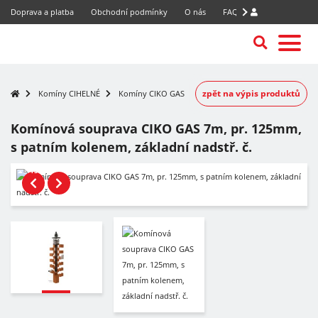
Doprava a platba
Obchodní podmínky
O nás
FAQ
zpět na výpis produktů
Komíny CIHELNÉ
Komíny CIKO GAS
Komínová souprava CIKO GAS 7m, pr. 125mm,
s patním kolenem, základní nadstř. č.
-15%