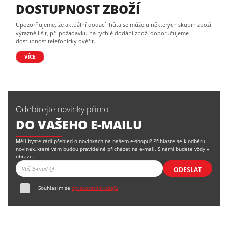
DOSTUPNOST ZBOŽÍ
Upozorňujeme, že aktuální dodací lhůta se může u některých skupin zboží
výrazně lišit, při požadavku na rychlé dodání zboží doporučujeme
dostupnost telefonicky ověřit.
VÍCE
Odebírejte novinky přímo
DO VAŠEHO E-MAILU
Měli byste rádi přehled o novinkách na našem e-shopu? Přihlaste se k odběru
novinek, které vám budou pravidelně přicházet na e-mail. S námi budete vždy v
obraze.
ODESLAT
Souhlasím se
zpracováním údajů