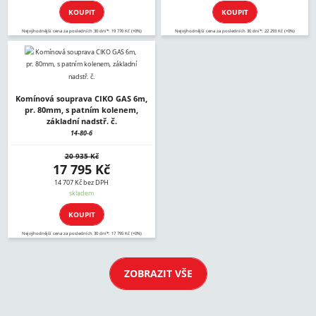
KOUPIT
KOUPIT
Nejvýhodnější cena za posledních 30 dní*: 19 770 Kč (+0%)
Nejvýhodnější cena za posledních 30 dní*: 22 293 Kč (+0%)
Komínová souprava CIKO GAS 6m,
pr. 80mm, s patním kolenem,
základní nadstř. č.
14-80-6
20 935 Kč
17 795 Kč
14 707 Kč bez DPH
skladem
KOUPIT
Nejvýhodnější cena za posledních 30 dní*: 17 795 Kč (+0%)
ZOBRAZIT VŠE