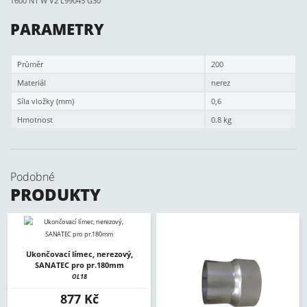
T600 N1 W V2 L99045 G30
PARAMETRY
Průměr
200
Materiál
nerez
Síla vložky (mm)
0,6
Hmotnost
0.8 kg
Podobné
PRODUKTY
Ukončovací límec, nerezový,
SANATEC pro pr.180mm
OL18
877 Kč