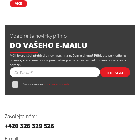
VÍCE
Odebírejte novinky přímo
DO VAŠEHO E-MAILU
Měli byste rádi přehled o novinkách na našem e-shopu? Přihlaste se k odběru
novinek, které vám budou pravidelně přicházet na e-mail. S námi budete vždy v
obraze.
ODESLAT
Souhlasím se
zpracováním údajů
Zavolejte nám:
+420 326 329 526
E-mail: