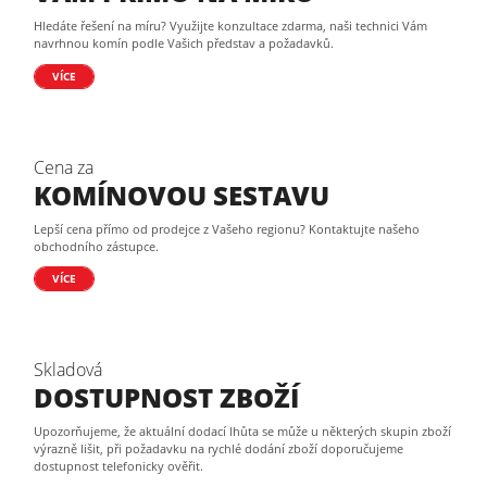
Hledáte řešení na míru? Využijte konzultace zdarma, naši technici Vám
navrhnou komín podle Vašich představ a požadavků.
VÍCE
Cena za
KOMÍNOVOU SESTAVU
Lepší cena přímo od prodejce z Vašeho regionu? Kontaktujte našeho
obchodního zástupce.
VÍCE
Skladová
DOSTUPNOST ZBOŽÍ
Upozorňujeme, že aktuální dodací lhůta se může u některých skupin zboží
výrazně lišit, při požadavku na rychlé dodání zboží doporučujeme
dostupnost telefonicky ověřit.