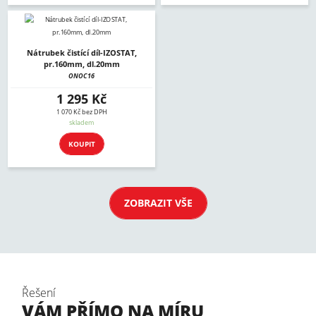
Nátrubek čistící díl-IZOSTAT,
pr.160mm, dl.20mm
ONOC16
1 295 Kč
1 070 Kč bez DPH
skladem
KOUPIT
ZOBRAZIT VŠE
Řešení
VÁM PŘÍMO NA MÍRU