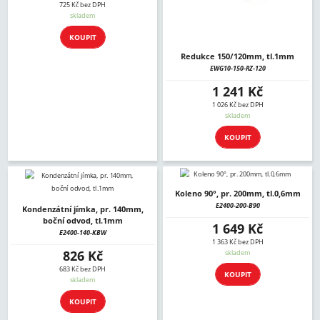
725 Kč bez DPH
skladem
KOUPIT
Redukce 150/120mm, tl.1mm
EWG10-150-RZ-120
1 241 Kč
1 026 Kč bez DPH
skladem
KOUPIT
Koleno 90°, pr. 200mm, tl.0,6mm
E2400-200-B90
Kondenzátní jímka, pr. 140mm,
boční odvod, tl.1mm
1 649 Kč
E2400-140-KBW
1 363 Kč bez DPH
826 Kč
skladem
683 Kč bez DPH
KOUPIT
skladem
KOUPIT