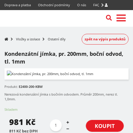
Doprava a platba
Obchodní podmínky
O nás
FAQ
zpět na výpis produktů
Vložky a izolace
Ostatní díly
Kondenzátní jímka, pr. 200mm, boční odvod,
tl. 1mm
Produkt:
E2400-200-KBW
Nerezová kondenzátní jímka s bočním odvodem. Průměr 200mm, nerez tl.
1,0mm.
Skladem
981 Kč
KOUPIT
811 Kč bez DPH