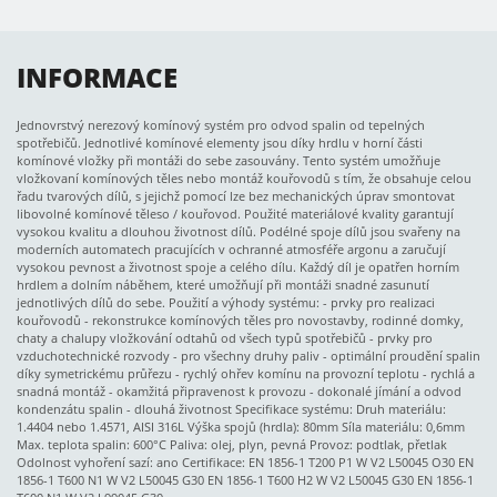
INFORMACE
Jednovrstvý nerezový komínový systém pro odvod spalin od tepelných
spotřebičů. Jednotlivé komínové elementy jsou díky hrdlu v horní části
komínové vložky při montáži do sebe zasouvány. Tento systém umožňuje
vložkovaní komínových těles nebo montáž kouřovodů s tím, že obsahuje celou
řadu tvarových dílů, s jejichž pomocí lze bez mechanických úprav smontovat
libovolné komínové těleso / kouřovod. Použité materiálové kvality garantují
vysokou kvalitu a dlouhou životnost dílů. Podélné spoje dílů jsou svařeny na
moderních automatech pracujících v ochranné atmosféře argonu a zaručují
vysokou pevnost a životnost spoje a celého dílu. Každý díl je opatřen horním
hrdlem a dolním náběhem, které umožňují při montáži snadné zasunutí
jednotlivých dílů do sebe. Použití a výhody systému: - prvky pro realizaci
kouřovodů - rekonstrukce komínových těles pro novostavby, rodinné domky,
chaty a chalupy vložkování odtahů od všech typů spotřebičů - prvky pro
vzduchotechnické rozvody - pro všechny druhy paliv - optimální proudění spalin
díky symetrickému průřezu - rychlý ohřev komínu na provozní teplotu - rychlá a
snadná montáž - okamžitá připravenost k provozu - dokonalé jímání a odvod
kondenzátu spalin - dlouhá životnost Specifikace systému: Druh materiálu:
1.4404 nebo 1.4571, AISI 316L Výška spojů (hrdla): 80mm Síla materiálu: 0,6mm
Max. teplota spalin: 600°C Paliva: olej, plyn, pevná Provoz: podtlak, přetlak
Odolnost vyhoření sazí: ano Certifikace: EN 1856-1 T200 P1 W V2 L50045 O30 EN
1856-1 T600 N1 W V2 L50045 G30 EN 1856-1 T600 H2 W V2 L50045 G30 EN 1856-1