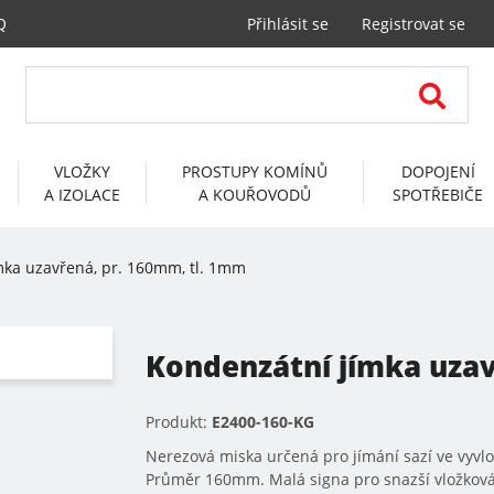
Q
Přihlásit se
Registrovat se
VLOŽKY
PROSTUPY KOMÍNŮ
DOPOJENÍ
A IZOLACE
A KOUŘOVODŮ
SPOTŘEBIČE
mka uzavřená, pr. 160mm, tl. 1mm
Kondenzátní jímka uzav
Produkt:
E2400-160-KG
Nerezová miska určená pro jímání sazí ve vyvl
Průměr 160mm. Malá signa pro snazší vložková