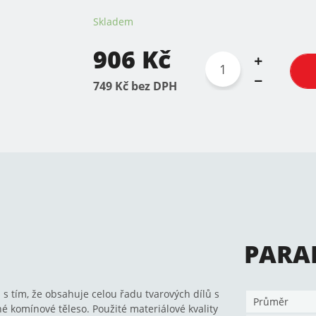
Skladem
906 Kč
749 Kč bez DPH
PARA
s tím, že obsahuje celou řadu tvarových dílů s
Průměr
é komínové těleso. Použité materiálové kvality