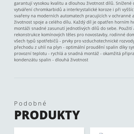
garantují vysokou kvalitu a dlouhou životnost dílů. Snížené 
vytváření chromkarbidů a interkrystalické koroze i při vyšší
svařeny na moderních automatech pracujících v ochranné a
životnost spoje a celého dílu. Každý díl je opatřen horním
montáži snadné zasunutí jednotlivých dílů do sebe. Použití 
rekonstrukce komínových těles pro novostavby, rodinné dom
všech typů spotřebičů - prvky pro vzduchotechnické rozvod
přechodu z uhlí na plyn - optimální proudění spalin díky s
provozní teplotu - rychlá a snadná montáž - okamžitá připr
kondenzátu spalin - dlouhá životnost
Podobné
PRODUKTY