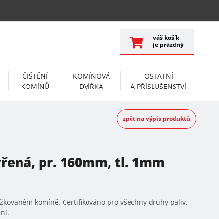
váš košík
je prázdný
ČIŠTĚNÍ
KOMÍNOVÁ
OSTATNÍ
KOMÍNŮ
DVÍŘKA
A PŘÍSLUŠENSTVÍ
zpět na výpis produktů
řená, pr. 160mm, tl. 1mm
ožkovaném komíně. Certifikováno pro všechny druhy paliv.
ní.