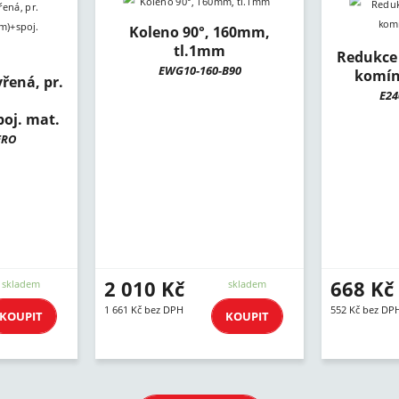
Koleno 90°, 160mm,
tl.1mm
Redukce 
EWG10-160-B90
komín
řená, pr.
E24
oj. mat.
ERO
2 010 Kč
668 Kč
skladem
skladem
1 661 Kč bez DPH
552 Kč bez DP
KOUPIT
KOUPIT