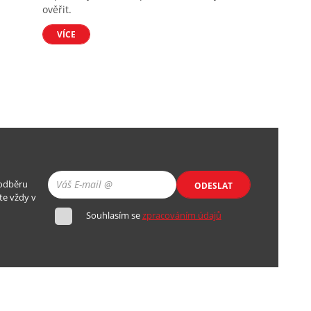
ověřit.
VÍCE
 odběru
ODESLAT
te vždy v
Souhlasím se
zpracováním údajů