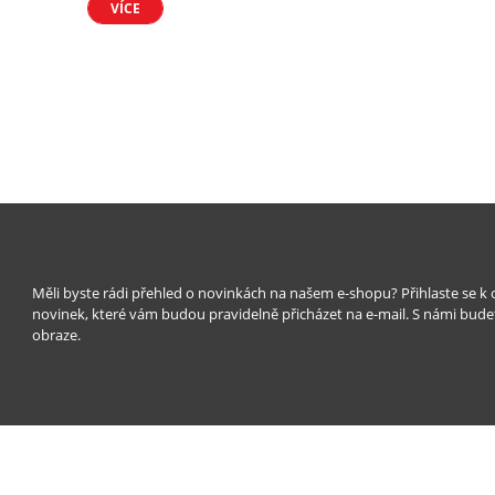
VÍCE
Měli byste rádi přehled o novinkách na našem e-shopu? Přihlaste se k
novinek, které vám budou pravidelně přicházet na e-mail. S námi bude
obraze.