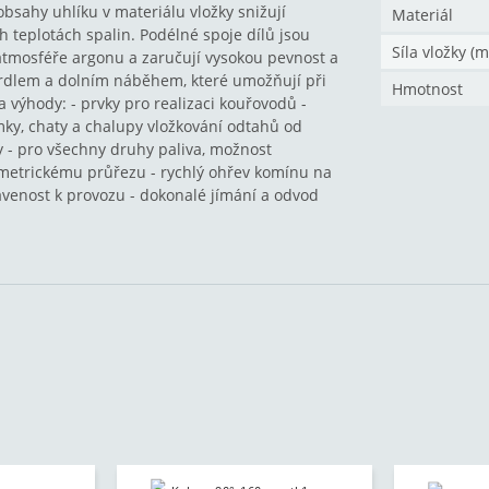
obsahy uhlíku v materiálu vložky snižují
Materiál
ch teplotách spalin. Podélné spoje dílů jsou
Síla vložky (
tmosféře argonu a zaručují vysokou pevnost a
 hrdlem a dolním náběhem, které umožňují při
Hmotnost
a výhody: - prvky pro realizaci kouřovodů -
ky, chaty a chalupy vložkování odtahů od
y - pro všechny druhy paliva, možnost
ymetrickému průřezu - rychlý ohřev komínu na
avenost k provozu - dokonalé jímání a odvod