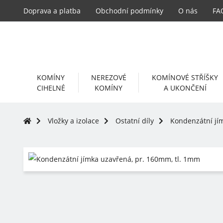
Doprava a platba
Obchodní podmínky
O nás
FA
KOMÍNY
NEREZOVÉ
KOMÍNOVÉ STŘÍŠKY
CIHELNÉ
KOMÍNY
A UKONČENÍ
Vložky a izolace
Ostatní díly
Kondenzátní jí