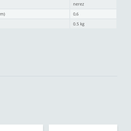
nerez
mm)
0,6
0.5 kg