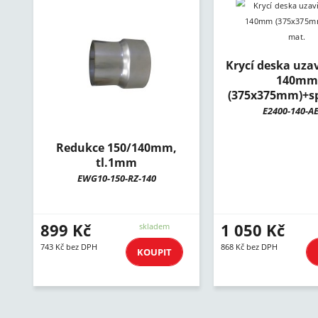
Krycí deska uzav
140mm
(375x375mm)+sp
E2400-140-A
Redukce 150/140mm,
tl.1mm
EWG10-150-RZ-140
899 Kč
1 050 Kč
skladem
743 Kč bez DPH
868 Kč bez DPH
KOUPIT