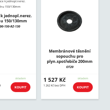
k jednopl.nerez.
u 150/130mm
00-150-RZ-130
Membránové těsnění
sopouchu pro
plyn.spotřebiče 200mm
OT20
1 527 Kč
skladem
skladem
H
1 262 Kč bez DPH
KOUPIT
KOUPIT