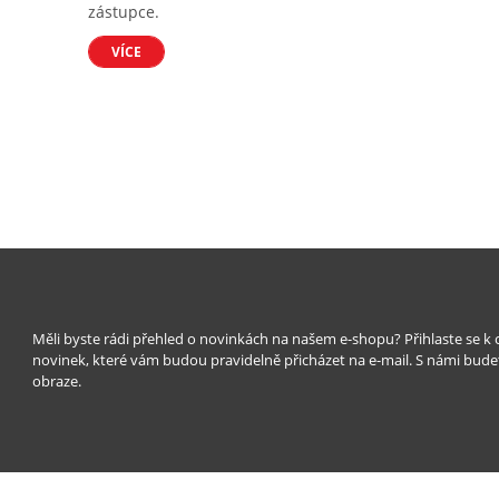
zástupce.
VÍCE
Měli byste rádi přehled o novinkách na našem e-shopu? Přihlaste se k
novinek, které vám budou pravidelně přicházet na e-mail. S námi bude
obraze.