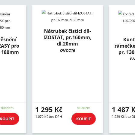
Nátrubek čistící díl-
IZOSTAT, pr.160mm,
ěsnění
Kont
dl.20mm
EASY pro
rámečke
ONOC16
če 180mm
pr. 13
E2
1 295 Kč
1 487 
skladem
skladem
1 070 Kč bez DPH
1 229 Kč bez 
KOUPIT
KOUPIT