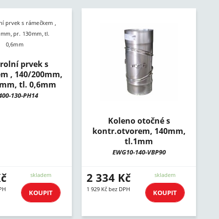
rolní prvek s
m , 140/200mm,
0mm, tl. 0,6mm
400-130-PH14
Koleno otočné s
kontr.otvorem, 140mm,
tl.1mm
EWG10-140-VBP90
Kč
2 334 Kč
skladem
skladem
DPH
1 929 Kč bez DPH
KOUPIT
KOUPIT