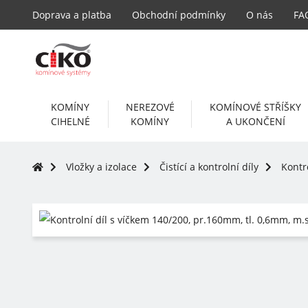
Doprava a platba
Obchodní podmínky
O nás
FA
KOMÍNY
NEREZOVÉ
KOMÍNOVÉ STŘÍŠKY
CIHELNÉ
KOMÍNY
A UKONČENÍ
Vložky a izolace
Čistící a kontrolní díly
Kontr