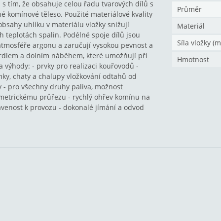
s tím, že obsahuje celou řadu tvarových dílů s
Průměr
é komínové těleso. Použité materiálové kvality
obsahy uhlíku v materiálu vložky snižují
Materiál
ch teplotách spalin. Podélné spoje dílů jsou
Síla vložky (
tmosféře argonu a zaručují vysokou pevnost a
 hrdlem a dolním náběhem, které umožňují při
Hmotnost
a výhody: - prvky pro realizaci kouřovodů -
ky, chaty a chalupy vložkování odtahů od
y - pro všechny druhy paliva, možnost
ymetrickému průřezu - rychlý ohřev komínu na
avenost k provozu - dokonalé jímání a odvod