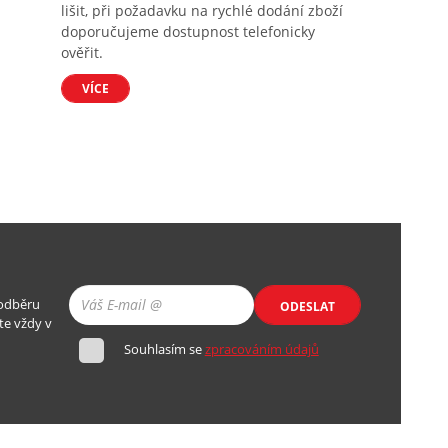
lišit, při požadavku na rychlé dodání zboží
doporučujeme dostupnost telefonicky
ověřit.
VÍCE
 odběru
ODESLAT
te vždy v
Souhlasím se
zpracováním údajů