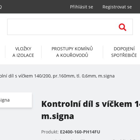
Q
Přihlásit se
Registrovat se
VLOŽKY
PROSTUPY KOMÍNŮ
DOPOJENÍ
A IZOLACE
A KOUŘOVODŮ
SPOTŘEBIČE
olní díl s víčkem 140/200, pr.160mm, tl. 0,6mm, m.signa
Kontrolní díl s víčkem 
m.signa
Produkt:
E2400-160-PH14FU