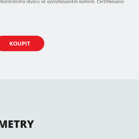
ho/kontrolního otvoru ve vyvložkovaném komíně. Certifikováno
KOUPIT
METRY