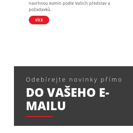
navrhnou komín podle Vašich představ a
požadavků.
VÍCE
Odebírejte novinky přímo
DO VAŠEHO E-
MAILU