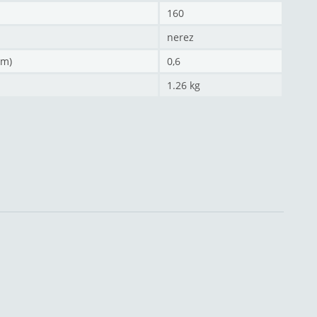
160
nerez
mm)
0,6
1.26 kg