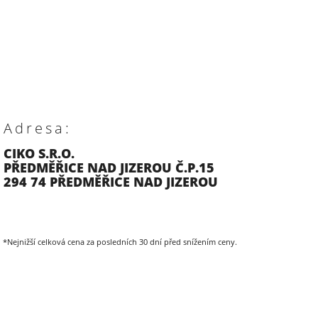
Adresa:
CIKO S.R.O.
PŘEDMĚŘICE NAD JIZEROU Č.P.15
294 74 PŘEDMĚŘICE NAD JIZEROU
*Nejnižší celková cena za posledních 30 dní před snížením ceny.