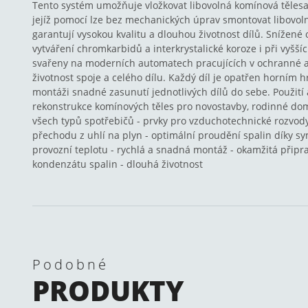
Tento systém umožňuje vložkovat libovolná komínová tělesa 
jejíž pomocí lze bez mechanických úprav smontovat libovoln
garantují vysokou kvalitu a dlouhou životnost dílů. Snížené 
vytváření chromkarbidů a interkrystalické koroze i při vyšší
svařeny na moderních automatech pracujících v ochranné a
životnost spoje a celého dílu. Každý díl je opatřen horním
montáži snadné zasunutí jednotlivých dílů do sebe. Použití 
rekonstrukce komínových těles pro novostavby, rodinné dom
všech typů spotřebičů - prvky pro vzduchotechnické rozvod
přechodu z uhlí na plyn - optimální proudění spalin díky s
provozní teplotu - rychlá a snadná montáž - okamžitá připr
kondenzátu spalin - dlouhá životnost
Podobné
PRODUKTY