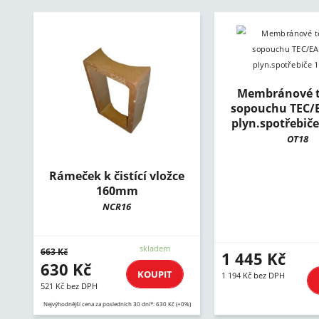
Membránové t
sopouchu TEC/
plyn.spotřebi
OT18
Rámeček k čistící vložce
160mm
NCR16
skladem
663 Kč
1 445 Kč
630 Kč
KOUPIT
1 194 Kč bez DPH
521 Kč bez DPH
Nejvýhodnější cena za posledních 30 dní*: 630 Kč (+0%)