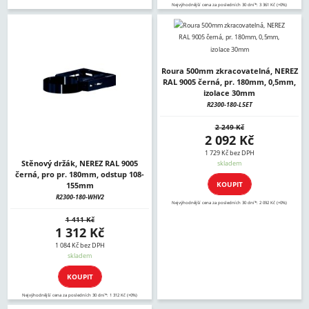
Nejvýhodnější cena za posledních 30 dní*: 3 361 Kč (+0%)
Roura 500mm zkracovatelná, NEREZ
RAL 9005 černá, pr. 180mm, 0,5mm,
izolace 30mm
R2300-180-L5ET
2 249 Kč
2 092 Kč
1 729 Kč bez DPH
Stěnový držák, NEREZ RAL 9005
skladem
černá, pro pr. 180mm, odstup 108-
KOUPIT
155mm
R2300-180-WHV2
Nejvýhodnější cena za posledních 30 dní*: 2 092 Kč (+0%)
1 411 Kč
1 312 Kč
1 084 Kč bez DPH
skladem
KOUPIT
Nejvýhodnější cena za posledních 30 dní*: 1 312 Kč (+0%)