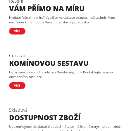
Řešení
VÁM PŘÍMO NA MÍRU
Hledáte řešení na míru? Využijte konzultace zdarma, naši technici Vám
navrhnou komín podle Vašich představ a požadavků.
VÍCE
Cena za
KOMÍNOVOU SESTAVU
Lepší cena přímo od prodejce z Vašeho regionu? Kontaktujte našeho
obchodního zástupce.
VÍCE
Skladová
DOSTUPNOST ZBOŽÍ
Upozorňujeme, že aktuální dodací lhůta se může u některých skupin zboží