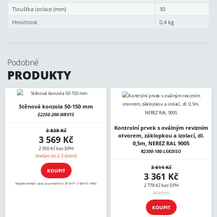
Tloušťka izolace (mm)
30
Hmotnost
0.4 kg
Podobné
PRODUKTY
Stěnová konzola 50-150 mm
E2250-200-WKV15
Kontrolní prvek s oválným revizním
3 838 Kč
otvorem, záklopkou a izolací, dl.
3 569 Kč
0,5m, NEREZ RAL 9005
2 950 Kč bez DPH
R2300-180-L5KDISO
dodání do 2-3 týdnů
3 614 Kč
KOUPIT
3 361 Kč
Nejvýhodnější cena za posledních 30 dní*: 3 569 Kč (+0%)
2 778 Kč bez DPH
skladem
KOUPIT