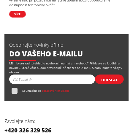
výrazně lišit, při požadavku na rychlé dodání zboží doporučujeme
dostupnost telefonicky ověřit.
VÍCE
Odebírejte novinky přímo
DO VAŠEHO E-MAILU
Měli byste rádi přehled o novinkách na našem e-shopu? Přihlaste se k odběru
novinek, které vám budou pravidelně přicházet na e-mail. S námi budete vždy v
obraze.
ODESLAT
Souhlasím se
zpracováním údajů
Zavolejte nám:
+420 326 329 526