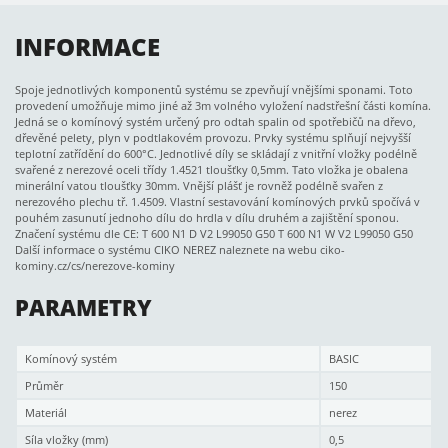
INFORMACE
Spoje jednotlivých komponentů systému se zpevňují vnějšími sponami. Toto
provedení umožňuje mimo jiné až 3m volného vyložení nadstřešní části komína.
Jedná se o komínový systém určený pro odtah spalin od spotřebičů na dřevo,
dřevěné pelety, plyn v podtlakovém provozu. Prvky systému splňují nejvyšší
teplotní zatřídění do 600°C. Jednotlivé díly se skládají z vnitřní vložky podélně
svařené z nerezové oceli třídy 1.4521 tloušťky 0,5mm. Tato vložka je obalena
minerální vatou tloušťky 30mm. Vnější plášť je rovněž podélně svařen z
nerezového plechu tř. 1.4509. Vlastní sestavování komínových prvků spočívá v
pouhém zasunutí jednoho dílu do hrdla v dílu druhém a zajištění sponou.
Značení systému dle CE: T 600 N1 D V2 L99050 G50 T 600 N1 W V2 L99050 G50
Další informace o systému CIKO NEREZ naleznete na webu ciko-
kominy.cz/cs/nerezove-kominy
PARAMETRY
Komínový systém
BASIC
Průměr
150
Materiál
nerez
Síla vložky (mm)
0,5