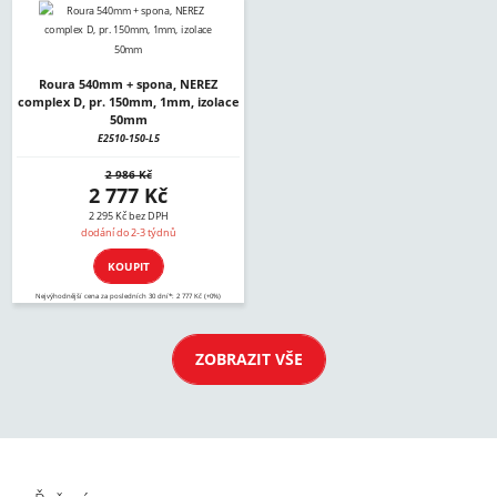
Roura 540mm + spona, NEREZ
complex D, pr. 150mm, 1mm, izolace
50mm
E2510-150-L5
2 986 Kč
2 777 Kč
2 295 Kč bez DPH
dodání do 2-3 týdnů
KOUPIT
Nejvýhodnější cena za posledních 30 dní*: 2 777 Kč (+0%)
ZOBRAZIT VŠE