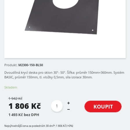
Produkt:
M2300-150-BL50
Dvoudílná krycí deska pro sklon 30°- 50°. Šířka: průměr 150mm+360mm. Systém
BASIC, průměr 150mm, tl. vložky 0,5mm, síla izolace 30mm.
Skladem
1 942 Kč
1 806 Kč
KOUPIT
1 493 Kč bez DPH
Nejvýhodnější cena za posledních 30 dní*: 1 806 Kč (+0%)