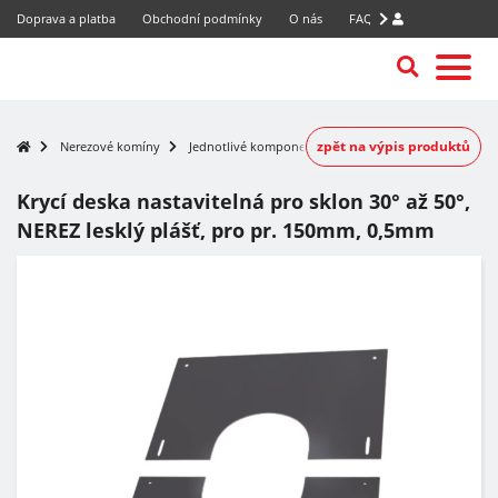
Doprava a platba
Obchodní podmínky
O nás
FAQ
zpět na výpis produktů
Nerezové komíny
Jednotlivé komponenty
Krycí deska nastavitelná pro sklon 30° až 50°,
NEREZ lesklý plášť, pro pr. 150mm, 0,5mm
-7%