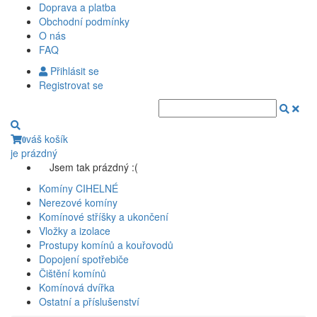
Doprava a platba
Obchodní podmínky
O nás
FAQ
Přihlásit se
Registrovat se
váš košík
0
je prázdný
Jsem tak prázdný :(
Komíny CIHELNÉ
Nerezové komíny
Komínové stříšky a ukončení
Vložky a izolace
Prostupy komínů a kouřovodů
Dopojení spotřebiče
Čištění komínů
Komínová dvířka
Ostatní a příslušenství