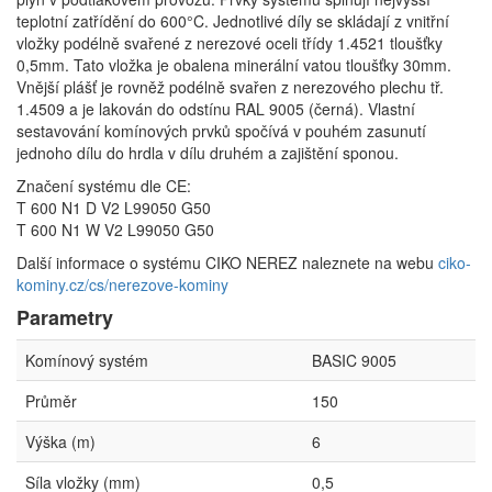
teplotní zatřídění do 600°C. Jednotlivé díly se skládají z vnitřní
vložky podélně svařené z nerezové oceli třídy 1.4521 tloušťky
0,5mm. Tato vložka je obalena minerální vatou tloušťky 30mm.
Vnější plášť je rovněž podélně svařen z nerezového plechu tř.
1.4509 a je lakován do odstínu RAL 9005 (černá). Vlastní
sestavování komínových prvků spočívá v pouhém zasunutí
jednoho dílu do hrdla v dílu druhém a zajištění sponou.
Značení systému dle CE:
T 600 N1 D V2 L99050 G50
T 600 N1 W V2 L99050 G50
Další informace o systému CIKO NEREZ naleznete na webu
ciko-
kominy.cz/cs/nerezove-kominy
Parametry
Komínový systém
BASIC 9005
Průměr
150
Výška (m)
6
Síla vložky (mm)
0,5