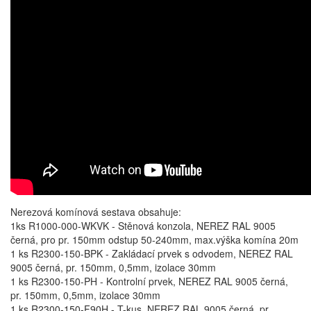
Nerezová komínová sestava obsahuje:
1ks R1000-000-WKVK - Stěnová konzola, NEREZ RAL 9005
černá, pro pr. 150mm odstup 50-240mm, max.výška komína 20m
1 ks R2300-150-BPK - Zakládací prvek s odvodem, NEREZ RAL
9005 černá, pr. 150mm, 0,5mm, izolace 30mm
1 ks R2300-150-PH - Kontrolní prvek, NEREZ RAL 9005 černá,
pr. 150mm, 0,5mm, izolace 30mm
1 ks R2300-150-F90H - T-kus, NEREZ RAL 9005 černá, pr.