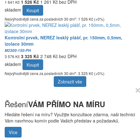
1 526 Kč
1 261 Kč bez DPH
1 641 Kč
skladem
Koupit
Nejvýhodnější cena za posledních 30 dní*: 1 526 Kč (+0%)
Kontrolní prvek, NEREZ lesklý plášť, pr. 150mm, 0,5mm,
izolace 30mm
M2300-150-PH
3 325 Kč
2 748 Kč bez DPH
3 576 Kč
skladem
Koupit
Nejvýhodnější cena za posledních 30 dní*: 3 325 Kč (+0%)
Zobrazit vše
Řešení
VÁM PŘÍMO NA MÍRU
Hledáte řešení na míru? Využijte konzultace zdarma, naši technici
Vám navrhnou komín podle Vašich představ a požadavků.
Více