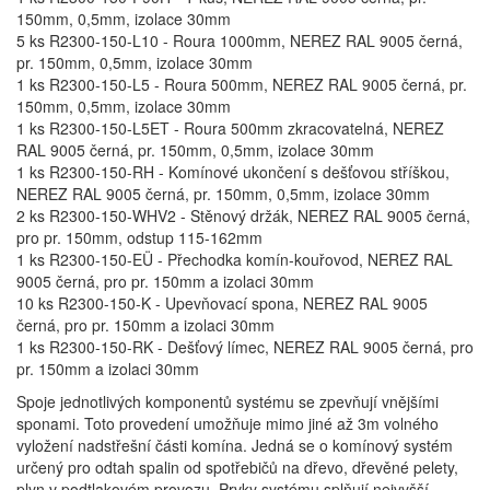
150mm, 0,5mm, izolace 30mm
5 ks R2300-150-L10 - Roura 1000mm, NEREZ RAL 9005 černá,
pr. 150mm, 0,5mm, izolace 30mm
1 ks R2300-150-L5 - Roura 500mm, NEREZ RAL 9005 černá, pr.
150mm, 0,5mm, izolace 30mm
1 ks R2300-150-L5ET - Roura 500mm zkracovatelná, NEREZ
RAL 9005 černá, pr. 150mm, 0,5mm, izolace 30mm
1 ks R2300-150-RH - Komínové ukončení s dešťovou stříškou,
NEREZ RAL 9005 černá, pr. 150mm, 0,5mm, izolace 30mm
2 ks R2300-150-WHV2 - Stěnový držák, NEREZ RAL 9005 černá,
pro pr. 150mm, odstup 115-162mm
1 ks R2300-150-EÜ - Přechodka komín-kouřovod, NEREZ RAL
9005 černá, pro pr. 150mm a izolaci 30mm
10 ks R2300-150-K - Upevňovací spona, NEREZ RAL 9005
černá, pro pr. 150mm a izolaci 30mm
1 ks R2300-150-RK - Dešťový límec, NEREZ RAL 9005 černá, pro
pr. 150mm a izolaci 30mm
Spoje jednotlivých komponentů systému se zpevňují vnějšími
sponami. Toto provedení umožňuje mimo jiné až 3m volného
vyložení nadstřešní části komína. Jedná se o komínový systém
určený pro odtah spalin od spotřebičů na dřevo, dřevěné pelety,
plyn v podtlakovém provozu. Prvky systému splňují nejvyšší