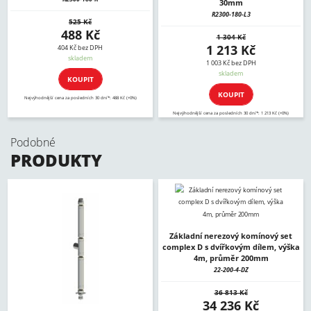
30mm
R2300-180-L3
525 Kč
488 Kč
1 304 Kč
1 213 Kč
404 Kč bez DPH
skladem
1 003 Kč bez DPH
skladem
KOUPIT
KOUPIT
Nejvýhodnější cena za posledních 30 dní*: 488 Kč (+0%)
Nejvýhodnější cena za posledních 30 dní*: 1 213 Kč (+0%)
Podobné
PRODUKTY
Základní nerezový komínový set
complex D s dvířkovým dílem, výška
4m, průměr 200mm
22-200-4-DZ
36 813 Kč
34 236 Kč