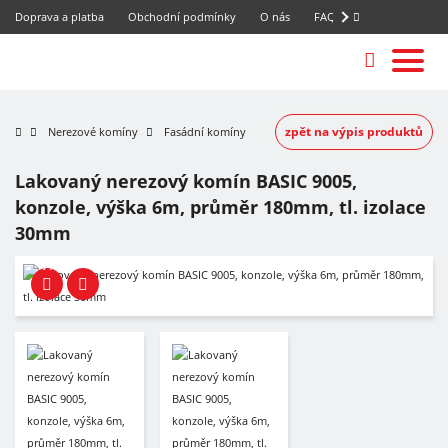
Doprava a platba
Obchodní podmínky
O nás
FAQ
zpět na výpis produktů
Nerezové komíny
Fasádní komíny
Lakovaný nerezový komín BASIC 9005,
konzole, výška 6m, průměr 180mm, tl. izolace
30mm
-7%