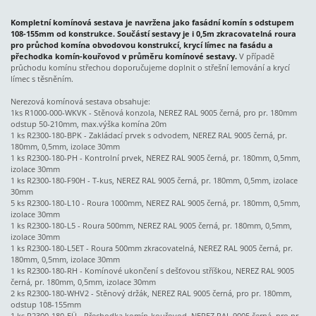
Kompletní komínová sestava je navržena jako fasádní komín s odstupem
108-155mm od konstrukce. Součástí sestavy je i 0,5m zkracovatelná roura
pro průchod komína obvodovou konstrukcí, krycí límec na fasádu a
přechodka komín-kouřovod v průměru komínové sestavy.
V případě
průchodu komínu střechou doporučujeme doplnit o střešní lemování a krycí
límec s těsněním.
Nerezová komínová sestava obsahuje:
1ks R1000-000-WKVK - Stěnová konzola, NEREZ RAL 9005 černá, pro pr. 180mm
odstup 50-210mm, max.výška komína 20m
1 ks R2300-180-BPK - Zakládací prvek s odvodem, NEREZ RAL 9005 černá, pr.
180mm, 0,5mm, izolace 30mm
1 ks R2300-180-PH - Kontrolní prvek, NEREZ RAL 9005 černá, pr. 180mm, 0,5mm,
izolace 30mm
1 ks R2300-180-F90H - T-kus, NEREZ RAL 9005 černá, pr. 180mm, 0,5mm, izolace
30mm
5 ks R2300-180-L10 - Roura 1000mm, NEREZ RAL 9005 černá, pr. 180mm, 0,5mm,
izolace 30mm
1 ks R2300-180-L5 - Roura 500mm, NEREZ RAL 9005 černá, pr. 180mm, 0,5mm,
izolace 30mm
1 ks R2300-180-L5ET - Roura 500mm zkracovatelná, NEREZ RAL 9005 černá, pr.
180mm, 0,5mm, izolace 30mm
1 ks R2300-180-RH - Komínové ukončení s dešťovou stříškou, NEREZ RAL 9005
černá, pr. 180mm, 0,5mm, izolace 30mm
2 ks R2300-180-WHV2 - Stěnový držák, NEREZ RAL 9005 černá, pro pr. 180mm,
odstup 108-155mm
1 ks R2300-180-EÜ - Přechodka komín-kouřovod, NEREZ RAL 9005 černá, pro pr.