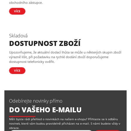
obchodního zástupce.
VÍCE
Skladová
DOSTUPNOST ZBOŽÍ
Upozorňujeme, že aktuální dodací lhůta se může u některých skupin zboží
výrazně lišit, při požadavku na rychlé dodání zboží doporučujeme
dostupnost telefonicky ověřit.
VÍCE
Odebírejte novinky přímo
DO VAŠEHO E-MAILU
Měli byste rádi přehled o novinkách na našem e-shopu? Přihlaste se k odběru
novinek, které vám budou pravidelně přicházet na e-mail. S námi budete vždy v
obraze.