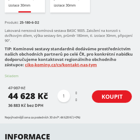
Produkt:
25-180-6-D2
Lakovaná nerezová komínová sestava BASIC 9005. Založení na konzoli s
dvířkovým dílem, výška sestavy 6m, průměr 180mm, tl. izolace 30mm, připojení
90°.
TIP: Komínové sestavy standardně dodáváme prostřednictvím
našich obchodních partnerů po celé ČR, pro konkrétní nabídku
dodporučujeme kontaktovat regionálního obchodního
zástupce:
ciko-kominy.cz/cs/kontakt-nas-tym
Skladem
47 987 Kč
44 628 Kč
KOUPIT
36 883 Kč bez DPH
Nejvýhodnější cena za posledních 30 dní*: 44 628 Kč (+0%)
INFORMACE