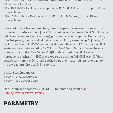
180mm a izolaci 30mm
10 ks R2300-180-K - Upevňovací spona, NEREZ RAL 9005 černá, pro pr. 180mm a
izolaci 30mm
1 ks R2300-180-RK - Dešťový límec, NEREZ RAL 9005 černá, pro pr. 180mm a
izolaci 30mm
Spoje jednotlivých komponentů systému se zpevňují vnějšími sponami. Toto
provedení umožňuje mimo jiné až 3m volného vyložení nadstřešní části komína.
Jedná se o komínový systém určený pro odtah spalin od spotřebičů na dřevo,
dřevěné pelety, plyn v podtlakovém provozu. Prvky systému splňují nejvyšší
teplotní zatřídění do 600°C. Jednotlivé díly se skládají z vnitřní vložky podélně
svařené z nerezové oceli třídy 1.4521 tloušťky 0,5mm. Tato vložka je obalena
minerální vatou tloušťky 30mm. Vnější plášť je rovněž podélně svařen z
nerezového plechu tř. 1.4509 a je lakován do odstínu RAL 9005 (černá). Vlastní
sestavování komínových prvků spočívá v pouhém zasunutí jednoho dílu do
hrdla v dílu druhém a zajištění sponou.
Značení systému dle CE:
T 600 N1 D V2 L99050 G50
T 600 N1 W V2 L99050 G50
Další informace o systému CIKO NEREZ naleznete na webu
ciko-
kominy.cz/cs/nerezove-kominy
PARAMETRY