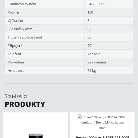
Komínový systém
BASIC 9005
Průměr
180
Výška (m)
6
Síla vložky (mm)
0,5
Tloušťka izolace (mm)
30
Připojení
90°
Založení
konzole
Provedení
Se sponami
Hmotnost
79 kg
Související
PRODUKTY
Roura 1000mm, NEREZ RAL 9005