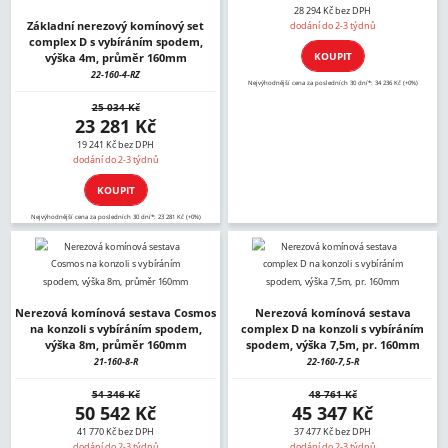
28 294 Kč bez DPH
Základní nerezový komínový set
dodání do 2-3 týdnů
complex D s vybíráním spodem,
KOUPIT
výška 4m, průměr 160mm
22-160-4-RZ
Nejvýhodnější cena za posledních 30 dní*: 34 236 Kč (+0%)
25 034 Kč
23 281 Kč
19 241 Kč bez DPH
dodání do 2-3 týdnů
KOUPIT
Nejvýhodnější cena za posledních 30 dní*: 23 281 Kč (+0%)
Nerezová komínová sestava Cosmos
Nerezová komínová sestava
na konzoli s vybíráním spodem,
complex D na konzoli s vybíráním
výška 8m, průměr 160mm
spodem, výška 7,5m, pr. 160mm
21-160-8-R
22-160-7,5-R
54 346 Kč
48 761 Kč
50 542 Kč
45 347 Kč
41 770 Kč bez DPH
37 477 Kč bez DPH
dodání do 2-3 týdnů
dodání do 2-3 týdnů