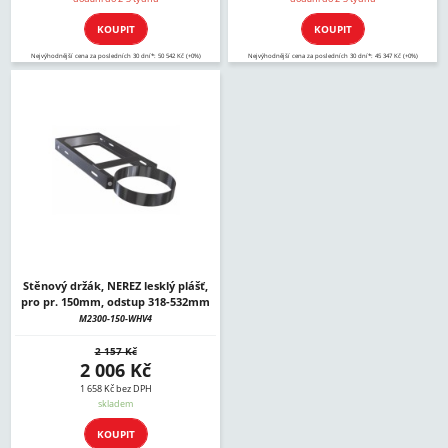
KOUPIT
KOUPIT
Nejvýhodnější cena za posledních 30 dní*: 50 542 Kč (+0%)
Nejvýhodnější cena za posledních 30 dní*: 45 347 Kč (+0%)
Stěnový držák, NEREZ lesklý plášť,
pro pr. 150mm, odstup 318-532mm
M2300-150-WHV4
2 157 Kč
2 006 Kč
1 658 Kč bez DPH
skladem
KOUPIT