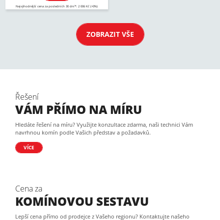
Nejvýhodnější cena za posledních 30 dní*: 2 006 Kč (+0%)
ZOBRAZIT VŠE
Řešení
VÁM PŘÍMO NA MÍRU
Hledáte řešení na míru? Využijte konzultace zdarma, naši technici Vám
navrhnou komín podle Vašich představ a požadavků.
VÍCE
Cena za
KOMÍNOVOU SESTAVU
Lepší cena přímo od prodejce z Vašeho regionu? Kontaktujte našeho