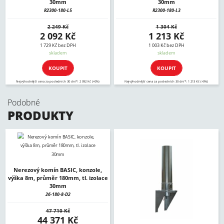
30mm
30mm
R2300-180-L5
R2300-180-L3
2 249 Kč
1 304 Kč
2 092 Kč
1 213 Kč
1 729 Kč bez DPH
1 003 Kč bez DPH
skladem
skladem
KOUPIT
KOUPIT
Nejvýhodnější cena za posledních 30 dní*: 2 092 Kč (+0%)
Nejvýhodnější cena za posledních 30 dní*: 1 213 Kč (+0%)
Podobné
PRODUKTY
Nerezový komín BASIC, konzole,
výška 8m, průměr 180mm, tl. izolace
30mm
26-180-8-D2
47 710 Kč
44 371 Kč