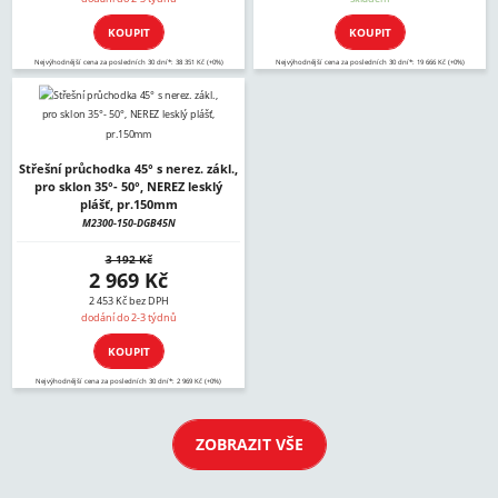
KOUPIT
KOUPIT
Nejvýhodnější cena za posledních 30 dní*: 38 351 Kč (+0%)
Nejvýhodnější cena za posledních 30 dní*: 19 666 Kč (+0%)
Střešní průchodka 45° s nerez. zákl.,
pro sklon 35°- 50°, NEREZ lesklý
plášť, pr.150mm
M2300-150-DGB45N
3 192 Kč
2 969 Kč
2 453 Kč bez DPH
dodání do 2-3 týdnů
KOUPIT
Nejvýhodnější cena za posledních 30 dní*: 2 969 Kč (+0%)
ZOBRAZIT VŠE