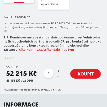
Produkt:
25-180-8-D2
Lakovaná nerezová komínová sestava BASIC 9005. Založení na konzoli s
dvířkovým dílem, výška sestavy 8m, průměr 180mm, tl. izolace 30mm, připojení
90°.
TIP: Komínové sestavy standardně dodáváme prostřednictvím
našich obchodních partnerů po celé ČR, pro konkrétní nabídku
dodporučujeme kontaktovat regionálního obchodního
zástupce:
ciko-kominy.cz/cs/kontakt-nas-tym
Skladem
56 145 Kč
52 215 Kč
KOUPIT
43 153 Kč bez DPH
Nejvýhodnější cena za posledních 30 dní*: 52 215 Kč (+0%)
INFORMACE