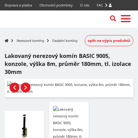
Doprava a platba
Obchodní podmínky
O nás
FAQ
zpět na výpis produktů
Nerezové komíny
Fasádní komíny
Lakovaný nerezový komín BASIC 9005,
konzole, výška 8m, průměr 180mm, tl. izolace
30mm
-7%