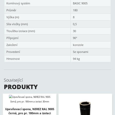
Komínový systém
BASIC 9005
Průměr
180
Výška (m)
8
Síla vložky (mm)
0,5
Tloušťka izolace (mm)
30
Připojení
90°
Založení
konzole
Provedení
Se sponami
Hmotnost
94 kg
Související
PRODUKTY
Upevňovací spona, NEREZ RAL 9005
černá, pro pr. 180mm a izolaci