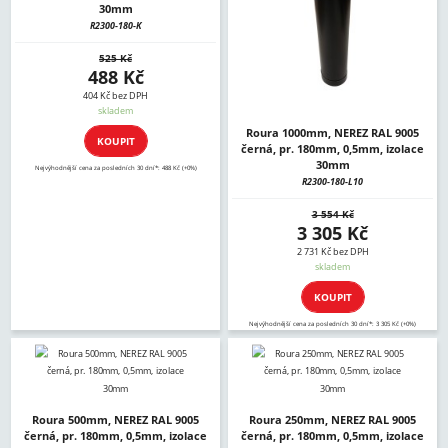
30mm
R2300-180-K
525 Kč
488 Kč
404 Kč bez DPH
skladem
Roura 1000mm, NEREZ RAL 9005
KOUPIT
černá, pr. 180mm, 0,5mm, izolace
30mm
Nejvýhodnější cena za posledních 30 dní*: 488 Kč (+0%)
R2300-180-L10
3 554 Kč
3 305 Kč
2 731 Kč bez DPH
skladem
KOUPIT
Nejvýhodnější cena za posledních 30 dní*: 3 305 Kč (+0%)
Roura 500mm, NEREZ RAL 9005
Roura 250mm, NEREZ RAL 9005
černá, pr. 180mm, 0,5mm, izolace
černá, pr. 180mm, 0,5mm, izolace