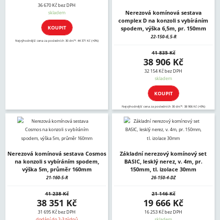
36 670 Kč bez DPH
Nerezová komínová sestava
skladem
complex D na konzoli s vybíráním
KOUPIT
spodem, výška 6,5m, pr. 150mm
22-150-6,5-R
Nejvýhodnější cena za posledních 30 dní*: 44 371 Kč (+0%)
41 835 Kč
38 906 Kč
32 154 Kč bez DPH
skladem
KOUPIT
Nejvýhodnější cena za posledních 30 dní*: 38 906 Kč (+0%)
Nerezová komínová sestava Cosmos
Základní nerezový komínový set
na konzoli s vybíráním spodem,
BASIC, lesklý nerez, v. 4m, pr.
výška 5m, průměr 160mm
150mm, tl. izolace 30mm
21-160-5-R
26-150-4-DZ
41 238 Kč
21 146 Kč
38 351 Kč
19 666 Kč
31 695 Kč bez DPH
16 253 Kč bez DPH
dodání do 2-3 týdnů
skladem