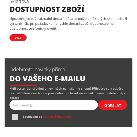
Skladová
DOSTUPNOST ZBOŽÍ
Upozorňujeme, že aktuální dodací lhůta se může u některých skupin zboží
výrazně lišit, při požadavku na rychlé dodání zboží doporučujeme
dostupnost telefonicky ověřit.
VÍCE
Odebírejte novinky přímo
DO VAŠEHO E-MAILU
Měli byste rádi přehled o novinkách na našem e-shopu? Přihlaste se k odběru
novinek, které vám budou pravidelně přicházet na e-mail. S námi budete vždy v
obraze.
ODESLAT
Souhlasím se
zpracováním údajů