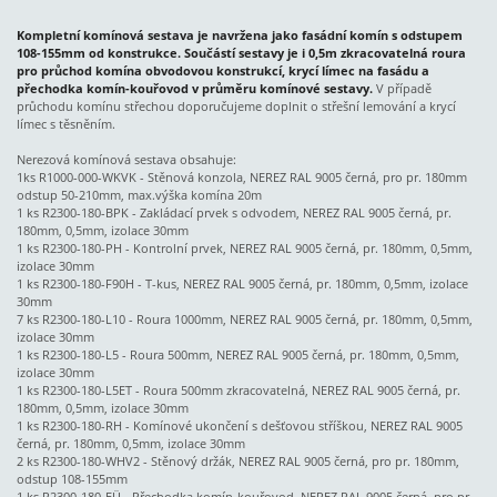
Kompletní komínová sestava je navržena jako fasádní komín s odstupem
108-155mm od konstrukce. Součástí sestavy je i 0,5m zkracovatelná roura
pro průchod komína obvodovou konstrukcí, krycí límec na fasádu a
přechodka komín-kouřovod v průměru komínové sestavy.
V případě
průchodu komínu střechou doporučujeme doplnit o střešní lemování a krycí
límec s těsněním.
Nerezová komínová sestava obsahuje:
1ks R1000-000-WKVK - Stěnová konzola, NEREZ RAL 9005 černá, pro pr. 180mm
odstup 50-210mm, max.výška komína 20m
1 ks R2300-180-BPK - Zakládací prvek s odvodem, NEREZ RAL 9005 černá, pr.
180mm, 0,5mm, izolace 30mm
1 ks R2300-180-PH - Kontrolní prvek, NEREZ RAL 9005 černá, pr. 180mm, 0,5mm,
izolace 30mm
1 ks R2300-180-F90H - T-kus, NEREZ RAL 9005 černá, pr. 180mm, 0,5mm, izolace
30mm
7 ks R2300-180-L10 - Roura 1000mm, NEREZ RAL 9005 černá, pr. 180mm, 0,5mm,
izolace 30mm
1 ks R2300-180-L5 - Roura 500mm, NEREZ RAL 9005 černá, pr. 180mm, 0,5mm,
izolace 30mm
1 ks R2300-180-L5ET - Roura 500mm zkracovatelná, NEREZ RAL 9005 černá, pr.
180mm, 0,5mm, izolace 30mm
1 ks R2300-180-RH - Komínové ukončení s dešťovou stříškou, NEREZ RAL 9005
černá, pr. 180mm, 0,5mm, izolace 30mm
2 ks R2300-180-WHV2 - Stěnový držák, NEREZ RAL 9005 černá, pro pr. 180mm,
odstup 108-155mm
1 ks R2300-180-EÜ - Přechodka komín-kouřovod, NEREZ RAL 9005 černá, pro pr.