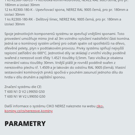
180mm a izolaci 30mm
12 ks R2300-180-K - Upevňovací spona, NEREZ RAL 9005 černá, pro pr. 180mm a
izolaci 30mm
1 ks R2300-180-RK - Dešťový límec, NEREZ RAL 9005 černá, pro pr. 180mm a
izolaci 30mm
Spoje jednotlivých komponentů systému se zpevňují vnějšími sponami. Toto
provedení umožňuje mimo jiné až 3m volného vyložení nadstřešní části komína.
Jedná se o komínový systém určený pro odtah spalin od spotřebičů na dřevo,
dřevěné pelety, plyn v podtlakovém provozu. Prvky systému splňují nejvyšší
teplotní zatřídění do 600°C. Jednotlivé díly se skládají z vnitřní vložky podélně
svařené z nerezové oceli třídy 1.4521 tloušťky 0,5mm. Tato vložka je obalena
minerální vatou tloušťky 30mm. Vnější plášť je rovněž podélně svařen z
nerezového plechu tř. 1.4509 a je lakován do odstínu RAL 9005 (černá). Vlastní
sestavování komínových prvků spočívá v pouhém zasunutí jednoho dílu do
hrdla v dílu druhém a zajištění sponou.
Značení systému dle CE:
T 600 N1 D V2 L99050 G50
T 600 N1 W V2 L99050 G50
Další informace o systému CIKO NEREZ naleznete na webu
ciko-
kominy.cz/cs/nerezove-kominy
PARAMETRY