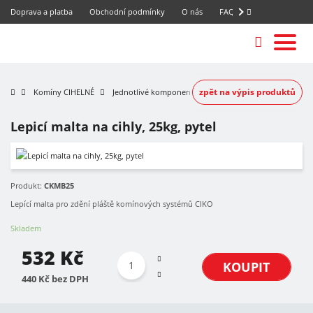
Doprava a platba
Obchodní podmínky
O nás
FAQ
zpět na výpis produktů
Komíny CIHELNÉ
Jednotlivé komponenty
Lepicí malta na cihly, 25kg, pytel
Produkt:
CKMB25
Lepící malta pro zdění pláště komínových systémů CIKO
Skladem
532 Kč
KOUPIT
440 Kč bez DPH