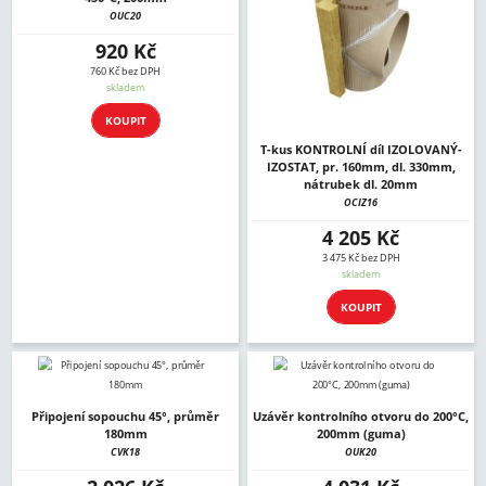
OUC20
920 Kč
760 Kč bez DPH
skladem
KOUPIT
T-kus KONTROLNÍ díl IZOLOVANÝ-
IZOSTAT, pr. 160mm, dl. 330mm,
nátrubek dl. 20mm
OCIZ16
4 205 Kč
3 475 Kč bez DPH
skladem
KOUPIT
Připojení sopouchu 45°, průměr
Uzávěr kontrolního otvoru do 200°C,
180mm
200mm (guma)
CVK18
OUK20