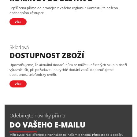
Lepší cena přímo od prodejce z Vašeho regionu? Kontaktujte našeho
obchodního zástupce.
VÍCE
Skladová
DOSTUPNOST ZBOŽÍ
Upozorňujeme, že aktuální dodací lhůta se může u některých skupin zboží
výrazně lišit, při požadavku na rychlé dodání zboží doporučujeme
dostupnost telefonicky ověřit.
VÍCE
Odebírejte novinky přímo
DO VAŠEHO E-MAILU
Měli byste rádi přehled o novinkách na našem e-shopu? Přihlaste se k odběru