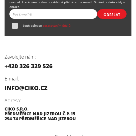
novinek, které vám budou pravidelně přicházet na e-mail. S námi budete vždy v
obraze.
ODESLAT
Souhlasím se
zpracováním údajů
Zavolejte nám:
+420 326 329 526
E-mail:
INFO@CIKO.CZ
Adresa:
CIKO S.R.O.
PŘEDMĚŘICE NAD JIZEROU Č.P.15
294 74 PŘEDMĚŘICE NAD JIZEROU