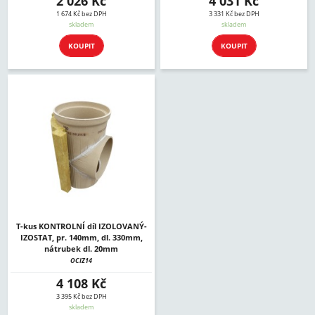
2 026 Kč
4 031 Kč
1 674 Kč bez DPH
3 331 Kč bez DPH
skladem
skladem
KOUPIT
KOUPIT
T-kus KONTROLNÍ díl IZOLOVANÝ-
IZOSTAT, pr. 140mm, dl. 330mm,
nátrubek dl. 20mm
OCIZ14
4 108 Kč
3 395 Kč bez DPH
skladem