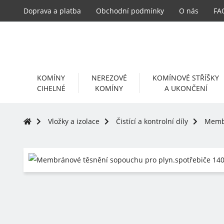
Doprava a platba
Obchodní podmínky
O nás
FA
KOMÍNY
NEREZOVÉ
KOMÍNOVÉ STŘÍŠKY
CIHELNÉ
KOMÍNY
A UKONČENÍ
Vložky a izolace
Čistící a kontrolní díly
Membr