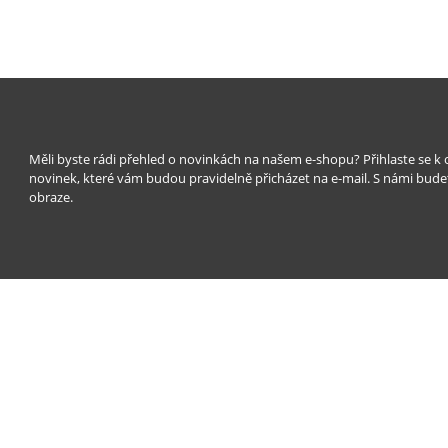
Měli byste rádi přehled o novinkách na našem e-shopu? Přihlaste se k
novinek, které vám budou pravidelně přicházet na e-mail. S námi bude
obraze.