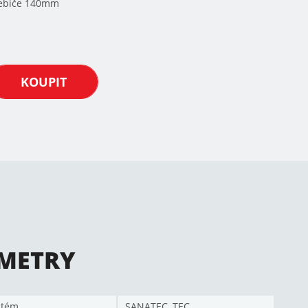
řebiče 140mm
KOUPIT
METRY
stém
SANATEC, TEC