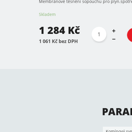
Membránové těsnění sopouchu pro plyn.spot
Skladem
1 284 Kč
1 061 Kč bez DPH
PARA
Komínový sy