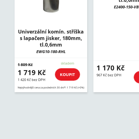
tl.0,6m
E2400-150-V
Univerzální komín. stříška
s lapačem jisker, 180mm,
tl.0,6mm
EWG10-180-RHL
skladem
1 809 Kč
1 170 Kč
1 719 Kč
KOUPIT
967 Kč bez DPH
1 420 Kč bez DPH
Nejvýhodnější cena za posledních 30 dní*: 1 719 Kč (+0%)