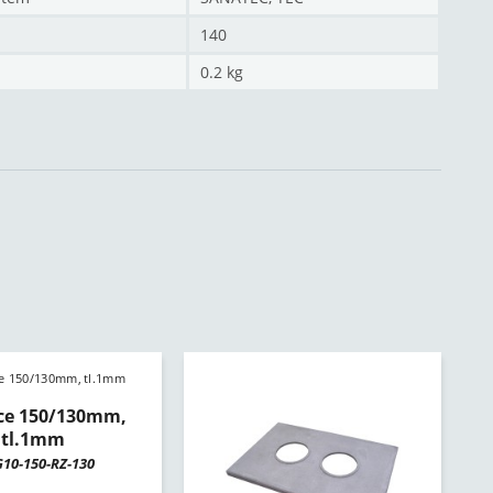
140
0.2 kg
ce 150/130mm,
tl.1mm
10-150-RZ-130