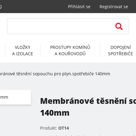
Q
Přihlásit se
Registrovat se
VLOŽKY
PROSTUPY KOMÍNŮ
DOPOJENÍ
A IZOLACE
A KOUŘOVODŮ
SPOTŘEBIČE
ánové těsnění sopouchu pro plyn.spotřebiče 140mm
Membránové těsnění so
140mm
Produkt:
OT14