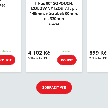
m
T-kus 90° SOPOUCH,
BP90
IZOLOVANÝ-IZOSTAT, pr.
140mm, nátrubek 90mm,
dl. 330mm
OSIZ14
4 102 Kč
899 Kč
skladem
skladem
3 390 Kč bez DPH
743 Kč bez DP
KOUPIT
KOUPIT
ZOBRAZIT VŠE