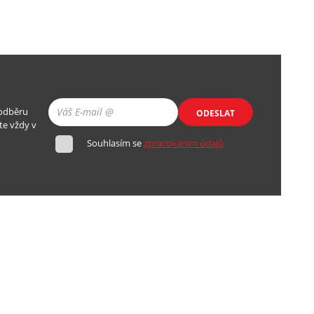
 odběru
ODESLAT
te vždy v
Souhlasím se
zpracováním údajů