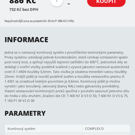
886 Kč
KOUPIT
732 Kč bez DPH
Nejvýhodnější cena za posledních 30 dní*: 886 Kč (+0%)
INFORMACE
Jedná se o nerezový komínový systém s prvotřídními technickými parametry.
Prvky systému odolávají jednak kondenzátům, které vznikají ochlazením spalin
pod rosný bod, a splňují nejvyšší teplotní zatřídění do 600°C. Jednotlivé díly se
skládají z vnitřní vložky podélně svařené z vysoce jakostní nerezové austenitické
oceli tř.1.4404 tloušťky 0,6mm. Tato vložka je obalena minerální vatou tloušťky
25mm. Vnější plášť je rovněž podélně svařen a tloušťka nerezového plechu tř.
1.4301 se zrcadlově lesklým povrchem je 0,6mm. Komínový plášť je možno
vyrobit i jako broušený, lakovaný (barvy RAL) nebo galvanicky poměděný.
Vlastní sestavování komínových prvků spočívá v pouhém zasunutí jednoho dílu
do hrdla v dílu druhém. Značení dle CE: T 400 N1 D V3 O 50, T 600 N1 D V3 G 75,
T 160 P1 W V2 O 00
PARAMETRY
Komínový systém
COMPLEX D