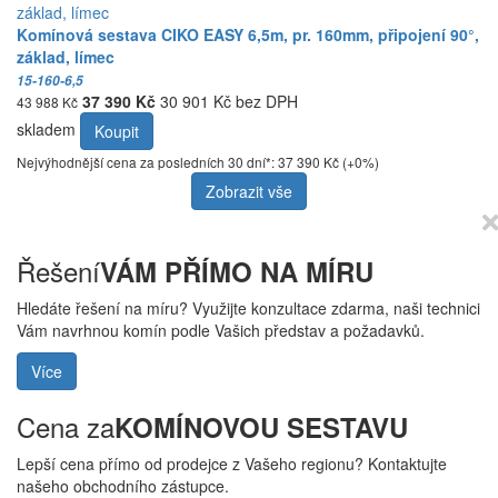
Komínová sestava CIKO EASY 6,5m, pr. 160mm, připojení 90°,
základ, límec
15-160-6,5
37 390 Kč
30 901 Kč bez DPH
43 988 Kč
skladem
Koupit
Nejvýhodnější cena za posledních 30 dní*: 37 390 Kč (+0%)
Zobrazit vše
Řešení
VÁM PŘÍMO NA MÍRU
Hledáte řešení na míru? Využijte konzultace zdarma, naši technici
Vám navrhnou komín podle Vašich představ a požadavků.
Více
Cena za
KOMÍNOVOU SESTAVU
Lepší cena přímo od prodejce z Vašeho regionu? Kontaktujte
našeho obchodního zástupce.