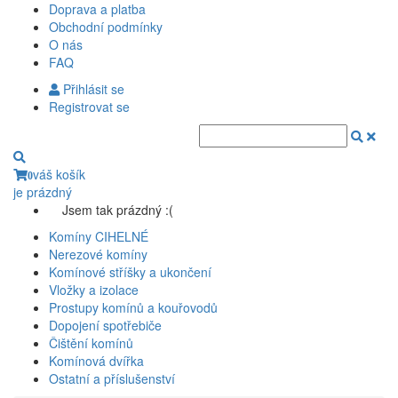
Doprava a platba
Obchodní podmínky
O nás
FAQ
Přihlásit se
Registrovat se
váš košík
0
je prázdný
Jsem tak prázdný :(
Komíny CIHELNÉ
Nerezové komíny
Komínové stříšky a ukončení
Vložky a izolace
Prostupy komínů a kouřovodů
Dopojení spotřebiče
Čištění komínů
Komínová dvířka
Ostatní a příslušenství