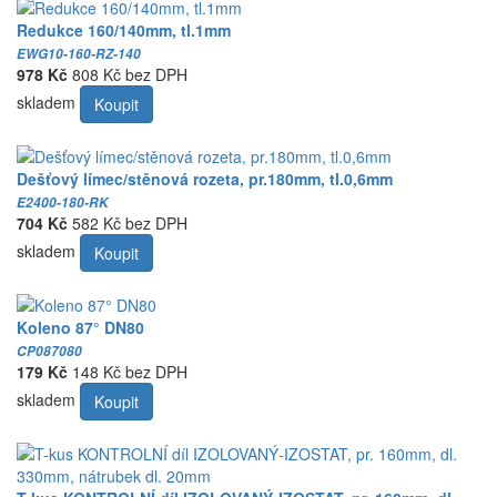
Redukce 160/140mm, tl.1mm
EWG10-160-RZ-140
978 Kč
808 Kč bez DPH
skladem
Koupit
Dešťový límec/stěnová rozeta, pr.180mm, tl.0,6mm
E2400-180-RK
704 Kč
582 Kč bez DPH
skladem
Koupit
Koleno 87° DN80
CP087080
179 Kč
148 Kč bez DPH
skladem
Koupit