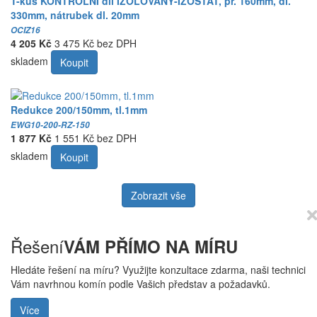
T-kus KONTROLNÍ díl IZOLOVANÝ-IZOSTAT, pr. 160mm, dl.
330mm, nátrubek dl. 20mm
OCIZ16
4 205 Kč
3 475 Kč bez DPH
skladem
Koupit
Redukce 200/150mm, tl.1mm
EWG10-200-RZ-150
1 877 Kč
1 551 Kč bez DPH
skladem
Koupit
Zobrazit vše
Řešení
VÁM PŘÍMO NA MÍRU
Hledáte řešení na míru? Využijte konzultace zdarma, naši technici
Vám navrhnou komín podle Vašich představ a požadavků.
Více