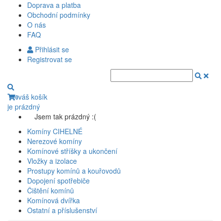
Doprava a platba
Obchodní podmínky
O nás
FAQ
Přihlásit se
Registrovat se
váš košík
0
je prázdný
Jsem tak prázdný :(
Komíny CIHELNÉ
Nerezové komíny
Komínové stříšky a ukončení
Vložky a izolace
Prostupy komínů a kouřovodů
Dopojení spotřebiče
Čištění komínů
Komínová dvířka
Ostatní a příslušenství