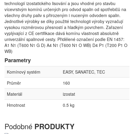
technologií izostatického lisování a jsou vhodné pro stavbu
vícevrstvým komínů určených pro odvod spalin od spotřebičů na
všechny druhy paliv s přirozeným i nuceným odvodem spalin.
Jednotlivé výrobky se díky použité technologii výroby vyznačují
vysokou rozměrovou přesností a hladkým povrchem. Zařazení
vyplývající z CE certifikace dává komínu vlastnosti absolutně
univerzální spalinové cesty. Přidělené označení podle EN 1457:
A1 N1 (T600 N1 G D) A4 N1 (T600 N1 O WB) D4 P1 (T200 P1 O
WB)
Parametry
Komínový systém
EASY, SANATEC, TEC
Průměr
160
Materiál
izostat
Hmotnost
0.5 kg
Podobné
PRODUKTY