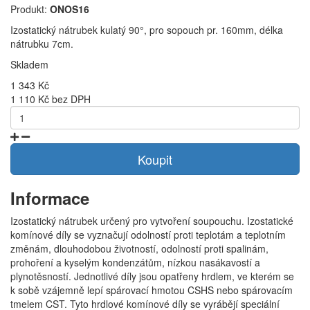
Produkt:
ONOS16
Izostatický nátrubek kulatý 90°, pro sopouch pr. 160mm, délka
nátrubku 7cm.
Skladem
1 343 Kč
1 110 Kč bez DPH
Koupit
Informace
Izostatický nátrubek určený pro vytvoření soupouchu. Izostatické
komínové díly se vyznačují odolností proti teplotám a teplotním
změnám, dlouhodobou životností, odolností proti spalinám,
prohoření a kyselým kondenzátům, nízkou nasákavostí a
plynotěsností. Jednotlivé díly jsou opatřeny hrdlem, ve kterém se
k sobě vzájemně lepí spárovací hmotou CSHS nebo spárovacím
tmelem CST. Tyto hrdlové komínové díly se vyrábějí speciální