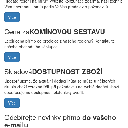
Hledáte řešení na míru? Využijte konzultace zdarma, naši technici
Vám navrhnou komín podle Vašich představ a požadavků.
Více
Cena za
KOMÍNOVOU SESTAVU
Lepší cena přímo od prodejce z Vašeho regionu? Kontaktujte
našeho obchodního zástupce.
Více
Skladová
DOSTUPNOST ZBOŽÍ
Upozorňujeme, že aktuální dodací lhůta se může u některých
skupin zboží výrazně lišit, při požadavku na rychlé dodání zboží
doporučujeme dostupnost telefonicky ověřit.
Více
Odebírejte novinky přímo
do vašeho
e-mailu