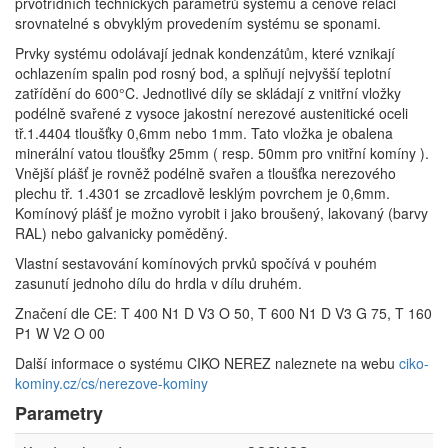
prvotřídních technických parametrů systému a cenové relaci
srovnatelné s obvyklým provedením systému se sponami.
Prvky systému odolávají jednak kondenzátům, které vznikají
ochlazením spalin pod rosný bod, a splňují nejvyšší teplotní
zatřídění do 600°C. Jednotlivé díly se skládají z vnitřní vložky
podélně svařené z vysoce jakostní nerezové austenitické oceli
tř.1.4404 tloušťky 0,6mm nebo 1mm. Tato vložka je obalena
minerální vatou tloušťky 25mm ( resp. 50mm pro vnitřní komíny ).
Vnější plášť je rovněž podélně svařen a tloušťka nerezového
plechu tř. 1.4301 se zrcadlově lesklým povrchem je 0,6mm.
Komínový plášť je možno vyrobit i jako broušený, lakovaný (barvy
RAL) nebo galvanicky poměděný.
Vlastní sestavování komínových prvků spočívá v pouhém
zasunutí jednoho dílu do hrdla v dílu druhém.
Značení dle CE: T 400 N1 D V3 O 50, T 600 N1 D V3 G 75, T 160
P1 W V2 O 00
Další informace o systému CIKO NEREZ naleznete na webu
ciko-
kominy.cz/cs/nerezove-kominy
Parametry