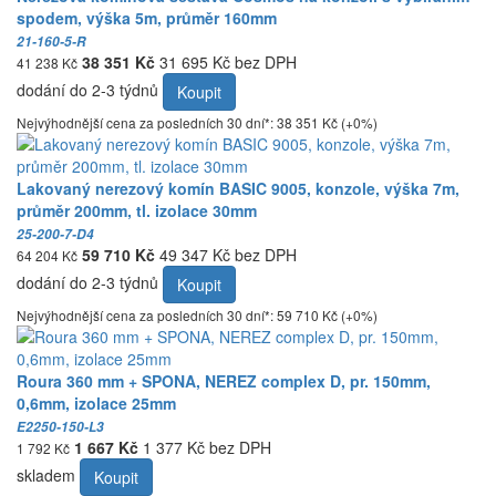
spodem, výška 5m, průměr 160mm
21-160-5-R
38 351 Kč
31 695 Kč bez DPH
41 238 Kč
dodání do 2-3 týdnů
Koupit
Nejvýhodnější cena za posledních 30 dní*: 38 351 Kč (+0%)
Lakovaný nerezový komín BASIC 9005, konzole, výška 7m,
průměr 200mm, tl. izolace 30mm
25-200-7-D4
59 710 Kč
49 347 Kč bez DPH
64 204 Kč
dodání do 2-3 týdnů
Koupit
Nejvýhodnější cena za posledních 30 dní*: 59 710 Kč (+0%)
Roura 360 mm + SPONA, NEREZ complex D, pr. 150mm,
0,6mm, izolace 25mm
E2250-150-L3
1 667 Kč
1 377 Kč bez DPH
1 792 Kč
skladem
Koupit