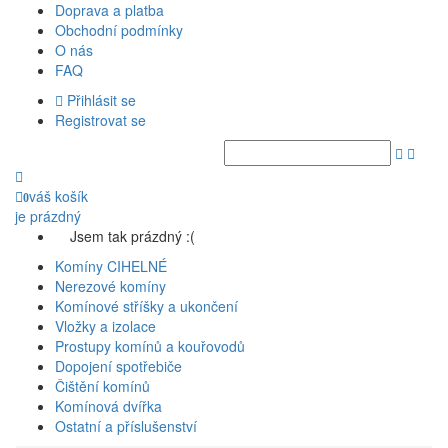
Doprava a platba
Obchodní podmínky
O nás
FAQ
Přihlásit se
Registrovat se
váš košík
0
je prázdný
Jsem tak prázdný :(
Komíny CIHELNÉ
Nerezové komíny
Komínové stříšky a ukončení
Vložky a izolace
Prostupy komínů a kouřovodů
Dopojení spotřebiče
Čištění komínů
Komínová dvířka
Ostatní a příslušenství