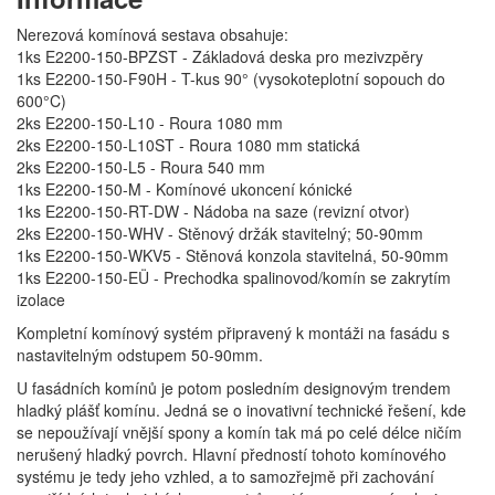
Nerezová komínová sestava obsahuje:
1ks E2200-150-BPZST - Základová deska pro mezivzpěry
1ks E2200-150-F90H - T-kus 90° (vysokoteplotní sopouch do
600°C)
2ks E2200-150-L10 - Roura 1080 mm
2ks E2200-150-L10ST - Roura 1080 mm statická
2ks E2200-150-L5 - Roura 540 mm
1ks E2200-150-M - Komínové ukoncení kónické
1ks E2200-150-RT-DW - Nádoba na saze (revizní otvor)
2ks E2200-150-WHV - Stěnový držák stavitelný; 50-90mm
1ks E2200-150-WKV5 - Stěnová konzola stavitelná, 50-90mm
1ks E2200-150-EÜ - Prechodka spalinovod/komín se zakrytím
izolace
Kompletní komínový systém připravený k montáži na fasádu s
nastavitelným odstupem 50-90mm.
U fasádních komínů je potom posledním designovým trendem
hladký plášť komínu. Jedná se o inovativní technické řešení, kde
se nepoužívají vnější spony a komín tak má po celé délce ničím
nerušený hladký povrch. Hlavní předností tohoto komínového
systému je tedy jeho vzhled, a to samozřejmě při zachování