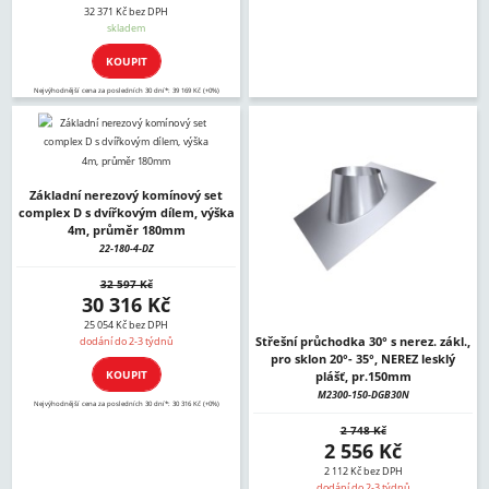
32 371 Kč bez DPH
skladem
KOUPIT
Nejvýhodnější cena za posledních 30 dní*: 39 169 Kč (+0%)
Základní nerezový komínový set
complex D s dvířkovým dílem, výška
4m, průměr 180mm
22-180-4-DZ
32 597 Kč
30 316 Kč
25 054 Kč bez DPH
Střešní průchodka 30° s nerez. zákl.,
dodání do 2-3 týdnů
pro sklon 20°- 35°, NEREZ lesklý
KOUPIT
plášť, pr.150mm
M2300-150-DGB30N
Nejvýhodnější cena za posledních 30 dní*: 30 316 Kč (+0%)
2 748 Kč
2 556 Kč
2 112 Kč bez DPH
dodání do 2-3 týdnů