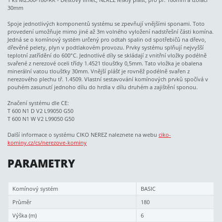
30mm
Spoje jednotlivých komponentů systému se zpevňují vnějšími sponami. Toto
provedení umožňuje mimo jiné až 3m volného vyložení nadstřešní části komína.
Jedná se o komínový systém určený pro odtah spalin od spotřebičů na dřevo,
dřevěné pelety, plyn v podtlakovém provozu. Prvky systému splňují nejvyšší
teplotní zatřídění do 600°C. Jednotlivé díly se skládají z vnitřní vložky podélně
svařené z nerezové oceli třídy 1.4521 tloušťky 0,5mm. Tato vložka je obalena
minerální vatou tloušťky 30mm. Vnější plášť je rovněž podélně svařen z
nerezového plechu tř. 1.4509. Vlastní sestavování komínových prvků spočívá v
pouhém zasunutí jednoho dílu do hrdla v dílu druhém a zajištění sponou.
Značení systému dle CE:
T 600 N1 D V2 L99050 G50
T 600 N1 W V2 L99050 G50
Další informace o systému CIKO NEREZ naleznete na webu
ciko-
kominy.cz/cs/nerezove-kominy
PARAMETRY
Komínový systém
BASIC
Průměr
180
Výška (m)
6