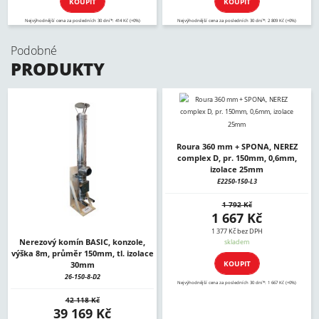
KOUPIT
KOUPIT
Nejvýhodnější cena za posledních 30 dní*: 414 Kč (+0%)
Nejvýhodnější cena za posledních 30 dní*: 2 809 Kč (+0%)
Podobné
PRODUKTY
Roura 360 mm + SPONA, NEREZ
complex D, pr. 150mm, 0,6mm,
izolace 25mm
E2250-150-L3
1 792 Kč
1 667 Kč
1 377 Kč bez DPH
Nerezový komín BASIC, konzole,
skladem
výška 8m, průměr 150mm, tl. izolace
KOUPIT
30mm
26-150-8-D2
Nejvýhodnější cena za posledních 30 dní*: 1 667 Kč (+0%)
42 118 Kč
39 169 Kč