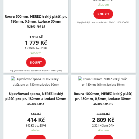
852 Kč bez DPH
skladem
KOUPIT
Roura 500mm, NEREZ lesklý plášť, pr.
180mm, 0,5mm, izolace 30mm
Nejvýhodnější cena za posledních 30 dní*: 1 031 Kč (+0%)
M2300-180-L5
1 913 Kč
1 779 Kč
1 470 Kč bez DPH
skladem
KOUPIT
Nejvýhodnější cena za posledních 30 dní*: 1 779 Kč (+0%)
Upevňovací spona, NEREZ lesklý
Roura 1000mm, NEREZ lesklý plášť,
plášť, pro pr. 180mm a izolaci 30mm
pr. 180mm, 0,5mm, izolace 30mm
M2300-180-K
M2300-180-L10
445 Kč
3 020 Kč
414 Kč
2 809 Kč
342 Kč bez DPH
2 321 Kč bez DPH
skladem
skladem