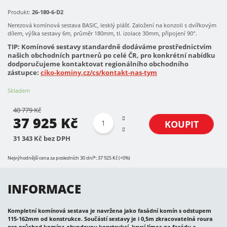
Produkt:
26-180-6-D2
Nerezová komínová sestava BASIC, lesklý plášť. Založení na konzoli s dvířkovým
dílem, výška sestavy 6m, průměr 180mm, tl. izolace 30mm, připojení 90°.
TIP: Komínové sestavy standardně dodáváme prostřednictvím
našich obchodních partnerů po celé ČR, pro konkrétní nabídku
dodporučujeme kontaktovat regionálního obchodního
zástupce:
ciko-kominy.cz/cs/kontakt-nas-tym
Skladem
40 779 Kč
37 925 Kč
KOUPIT
31 343 Kč bez DPH
Nejvýhodnější cena za posledních 30 dní*: 37 925 Kč (+0%)
INFORMACE
Kompletní komínová sestava je navržena jako fasádní komín s odstupem
115-162mm od konstrukce. Součástí sestavy je i 0,5m zkracovatelná roura
pro průchod komína obvodovou konstrukcí, krycí límec na fasádu a