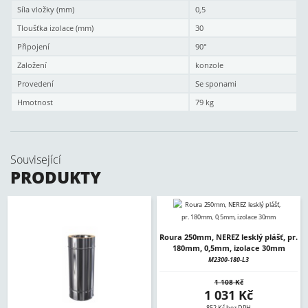
Síla vložky (mm)
0,5
Tloušťka izolace (mm)
30
Připojení
90°
Založení
konzole
Provedení
Se sponami
Hmotnost
79 kg
Související
PRODUKTY
Roura 250mm, NEREZ lesklý plášť, pr.
180mm, 0,5mm, izolace 30mm
M2300-180-L3
1 108 Kč
1 031 Kč