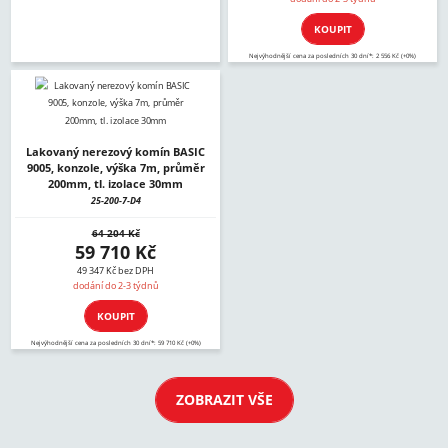
KOUPIT
Nejvýhodnější cena za posledních 30 dní*: 2 556 Kč (+0%)
Lakovaný nerezový komín BASIC
9005, konzole, výška 7m, průměr
200mm, tl. izolace 30mm
25-200-7-D4
64 204 Kč
59 710 Kč
49 347 Kč bez DPH
dodání do 2-3 týdnů
KOUPIT
Nejvýhodnější cena za posledních 30 dní*: 59 710 Kč (+0%)
ZOBRAZIT VŠE