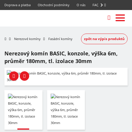
Doprava a platba
Obchodní podmínky
O nás
FAQ
zpět na výpis produktů
Nerezové komíny
Fasádní komíny
Nerezový komín BASIC, konzole, výška 6m,
průměr 180mm, tl. izolace 30mm
-7%