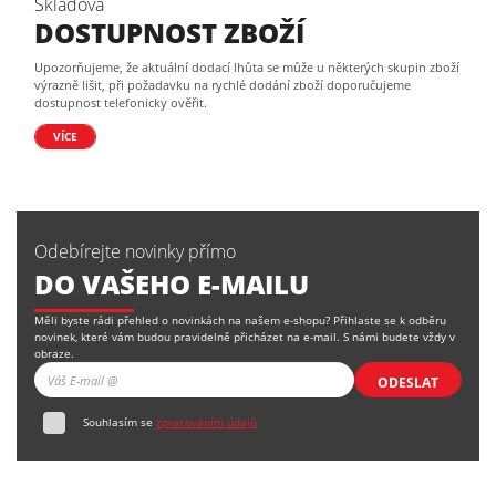
Skladová
DOSTUPNOST ZBOŽÍ
Upozorňujeme, že aktuální dodací lhůta se může u některých skupin zboží
výrazně lišit, při požadavku na rychlé dodání zboží doporučujeme
dostupnost telefonicky ověřit.
VÍCE
Odebírejte novinky přímo
DO VAŠEHO E-MAILU
Měli byste rádi přehled o novinkách na našem e-shopu? Přihlaste se k odběru
novinek, které vám budou pravidelně přicházet na e-mail. S námi budete vždy v
obraze.
ODESLAT
Souhlasím se
zpracováním údajů