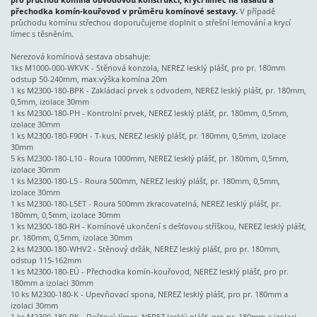
přechodka komín-kouřovod v průměru komínové sestavy.
V případě
průchodu komínu střechou doporučujeme doplnit o střešní lemování a krycí
límec s těsněním.
Nerezová komínová sestava obsahuje:
1ks M1000-000-WKVK - Stěnová konzola, NEREZ lesklý plášť, pro pr. 180mm
odstup 50-240mm, max.výška komína 20m
1 ks M2300-180-BPK - Zakládací prvek s odvodem, NEREZ lesklý plášť, pr. 180mm,
0,5mm, izolace 30mm
1 ks M2300-180-PH - Kontrolní prvek, NEREZ lesklý plášť, pr. 180mm, 0,5mm,
izolace 30mm
1 ks M2300-180-F90H - T-kus, NEREZ lesklý plášť, pr. 180mm, 0,5mm, izolace
30mm
5 ks M2300-180-L10 - Roura 1000mm, NEREZ lesklý plášť, pr. 180mm, 0,5mm,
izolace 30mm
1 ks M2300-180-L5 - Roura 500mm, NEREZ lesklý plášť, pr. 180mm, 0,5mm,
izolace 30mm
1 ks M2300-180-L5ET - Roura 500mm zkracovatelná, NEREZ lesklý plášť, pr.
180mm, 0,5mm, izolace 30mm
1 ks M2300-180-RH - Komínové ukončení s dešťovou stříškou, NEREZ lesklý plášť,
pr. 180mm, 0,5mm, izolace 30mm
2 ks M2300-180-WHV2 - Stěnový držák, NEREZ lesklý plášť, pro pr. 180mm,
odstup 115-162mm
1 ks M2300-180-EÜ - Přechodka komín-kouřovod, NEREZ lesklý plášť, pro pr.
180mm a izolaci 30mm
10 ks M2300-180-K - Upevňovací spona, NEREZ lesklý plášť, pro pr. 180mm a
izolaci 30mm
1 ks M2300-180-RK - Dešťový límec, NEREZ lesklý plášť, pro pr. 180mm a izolaci