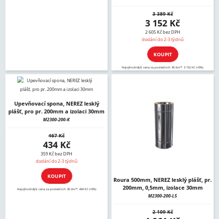
3 389 Kč
3 152 Kč
2 605 Kč bez DPH
dodání do 2-3 týdnů
KOUPIT
Nejvýhodnější cena za posledních 30 dní*: 3 152 Kč (+0%)
Upevňovací spona, NEREZ lesklý
plášť, pro pr. 200mm a izolaci 30mm
M2300-200-K
467 Kč
434 Kč
359 Kč bez DPH
dodání do 2-3 týdnů
KOUPIT
Roura 500mm, NEREZ lesklý plášť, pr.
200mm, 0,5mm, izolace 30mm
Nejvýhodnější cena za posledních 30 dní*: 434 Kč (+0%)
M2300-200-L5
2 109 Kč