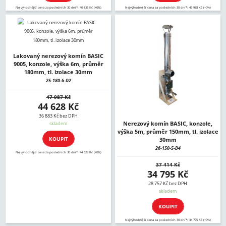
Nejvýhodnější cena za posledních 30 dní*: 40 835 Kč (+0%)
Nejvýhodnější cena za posledních 30 dní*: 45 988 Kč (+0%)
Lakovaný nerezový komín BASIC
9005, konzole, výška 6m, průměr
180mm, tl. izolace 30mm
25-180-6-D2
47 987 Kč
44 628 Kč
36 883 Kč bez DPH
Nerezový komín BASIC, konzole,
skladem
výška 5m, průměr 150mm, tl. izolace
KOUPIT
30mm
26-150-5-D4
Nejvýhodnější cena za posledních 30 dní*: 44 628 Kč (+0%)
37 414 Kč
34 795 Kč
28 757 Kč bez DPH
skladem
KOUPIT
Nejvýhodnější cena za posledních 30 dní*: 34 795 Kč (+0%)