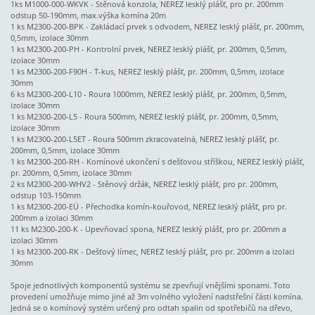
1ks M1000-000-WKVK - Stěnová konzola, NEREZ lesklý plášť, pro pr. 200mm
odstup 50-190mm, max.výška komína 20m
1 ks M2300-200-BPK - Zakládací prvek s odvodem, NEREZ lesklý plášť, pr. 200mm,
0,5mm, izolace 30mm
1 ks M2300-200-PH - Kontrolní prvek, NEREZ lesklý plášť, pr. 200mm, 0,5mm,
izolace 30mm
1 ks M2300-200-F90H - T-kus, NEREZ lesklý plášť, pr. 200mm, 0,5mm, izolace
30mm
6 ks M2300-200-L10 - Roura 1000mm, NEREZ lesklý plášť, pr. 200mm, 0,5mm,
izolace 30mm
1 ks M2300-200-L5 - Roura 500mm, NEREZ lesklý plášť, pr. 200mm, 0,5mm,
izolace 30mm
1 ks M2300-200-L5ET - Roura 500mm zkracovatelná, NEREZ lesklý plášť, pr.
200mm, 0,5mm, izolace 30mm
1 ks M2300-200-RH - Komínové ukončení s dešťovou stříškou, NEREZ lesklý plášť,
pr. 200mm, 0,5mm, izolace 30mm
2 ks M2300-200-WHV2 - Stěnový držák, NEREZ lesklý plášť, pro pr. 200mm,
odstup 103-150mm
1 ks M2300-200-EÜ - Přechodka komín-kouřovod, NEREZ lesklý plášť, pro pr.
200mm a izolaci 30mm
11 ks M2300-200-K - Upevňovací spona, NEREZ lesklý plášť, pro pr. 200mm a
izolaci 30mm
1 ks M2300-200-RK - Dešťový límec, NEREZ lesklý plášť, pro pr. 200mm a izolaci
30mm
Spoje jednotlivých komponentů systému se zpevňují vnějšími sponami. Toto
provedení umožňuje mimo jiné až 3m volného vyložení nadstřešní části komína.
Jedná se o komínový systém určený pro odtah spalin od spotřebičů na dřevo,