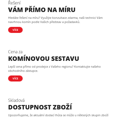
Řešení
VÁM PŘÍMO NA MÍRU
Hledáte řešení na míru? Využijte konzultace zdarma, naši technici Vám
navrhnou komín podle Vašich představ a požadavků.
VÍCE
Cena za
KOMÍNOVOU SESTAVU
Lepší cena přímo od prodejce z Vašeho regionu? Kontaktujte našeho
obchodního zástupce.
VÍCE
Skladová
DOSTUPNOST ZBOŽÍ
Upozorňujeme, že aktuální dodací lhůta se může u některých skupin zboží