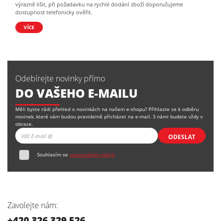
výrazně lišit, při požadavku na rychlé dodání zboží doporučujeme
dostupnost telefonicky ověřit.
VÍCE
Odebírejte novinky přímo
DO VAŠEHO E-MAILU
Měli byste rádi přehled o novinkách na našem e-shopu? Přihlaste se k odběru
novinek, které vám budou pravidelně přicházet na e-mail. S námi budete vždy v
obraze.
ODESLAT
Souhlasím se
zpracováním údajů
Zavolejte nám:
+420 326 329 526