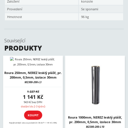
Založení
konzole
Provedení
Se sponami
Hmotnost
96 kg
Související
PRODUKTY
Roura 250mm, NEREZ lesklý plášť, pr.
200mm, 0,5mm, izolace 30mm
M2300-200-L3
1 227 Kč
1 141 Kč
943 Kč bez DPH
dodání do 2-3 týdnů
KOUPIT
Roura 1000mm, NEREZ lesklý plášť,
pr. 200mm, 0,5mm, izolace 30mm
Nejvýhodnější cena za posledních 30 dní*: 1 141 Kč (+0%)
M2300-200-L10