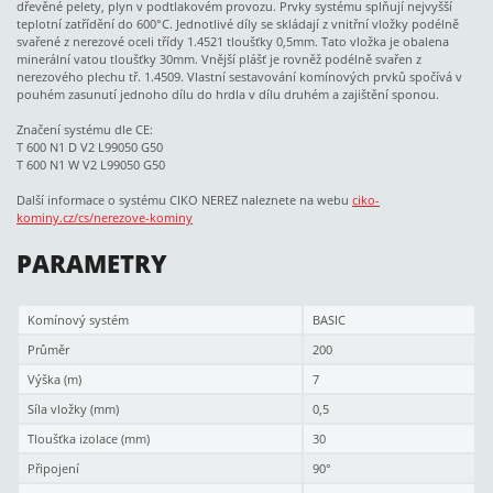
dřevěné pelety, plyn v podtlakovém provozu. Prvky systému splňují nejvyšší
teplotní zatřídění do 600°C. Jednotlivé díly se skládají z vnitřní vložky podélně
svařené z nerezové oceli třídy 1.4521 tloušťky 0,5mm. Tato vložka je obalena
minerální vatou tloušťky 30mm. Vnější plášť je rovněž podélně svařen z
nerezového plechu tř. 1.4509. Vlastní sestavování komínových prvků spočívá v
pouhém zasunutí jednoho dílu do hrdla v dílu druhém a zajištění sponou.
Značení systému dle CE:
T 600 N1 D V2 L99050 G50
T 600 N1 W V2 L99050 G50
Další informace o systému CIKO NEREZ naleznete na webu
ciko-
kominy.cz/cs/nerezove-kominy
PARAMETRY
Komínový systém
BASIC
Průměr
200
Výška (m)
7
Síla vložky (mm)
0,5
Tloušťka izolace (mm)
30
Připojení
90°