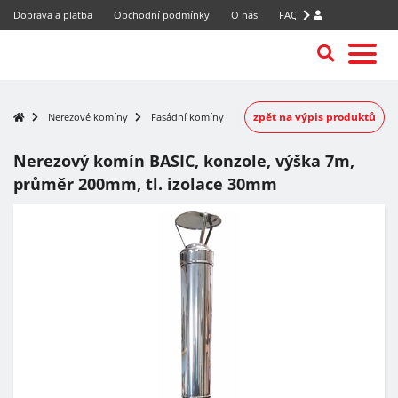
Doprava a platba
Obchodní podmínky
O nás
FAQ
zpět na výpis produktů
Nerezové komíny
Fasádní komíny
Nerezový komín BASIC, konzole, výška 7m,
průměr 200mm, tl. izolace 30mm
-7%