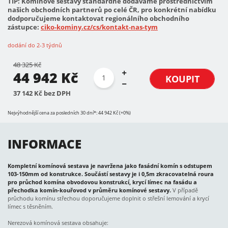
TIP: Komínové sestavy standardně dodáváme prostřednictvím
našich obchodních partnerů po celé ČR, pro konkrétní nabídku
dodporučujeme kontaktovat regionálního obchodního
zástupce:
ciko-kominy.cz/cs/kontakt-nas-tym
dodání do 2-3 týdnů
48 325 Kč
44 942 Kč
KOUPIT
37 142 Kč bez DPH
Nejvýhodnější cena za posledních 30 dní*: 44 942 Kč (+0%)
INFORMACE
Kompletní komínová sestava je navržena jako fasádní komín s odstupem
103-150mm od konstrukce. Součástí sestavy je i 0,5m zkracovatelná roura
pro průchod komína obvodovou konstrukcí, krycí límec na fasádu a
přechodka komín-kouřovod v průměru komínové sestavy.
V případě
průchodu komínu střechou doporučujeme doplnit o střešní lemování a krycí
límec s těsněním.
Nerezová komínová sestava obsahuje: