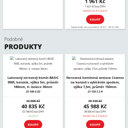
1 961 Kč
1 621 Kč bez DPH
dodání do 4-5 týdnů
KOUPIT
Nejvýhodnější cena za posledních 30 dní*: 1 961 Kč (+0%)
Podobné
PRODUKTY
Lakovaný nerezový komín BASIC
Nerezová komínová sestava Cosmos
9005, konzole, výška 5m, průměr
na konzoli s vybíráním spodem,
180mm, tl. izolace 30mm
výška 7,5m, průměr 150mm
25-180-5-D2
21-150-7,5-R
43 908 Kč
49 449 Kč
40 835 Kč
45 988 Kč
33 748 Kč bez DPH
38 006 Kč bez DPH
skladem
dodání do 2-3 týdnů
KOUPIT
KOUPIT