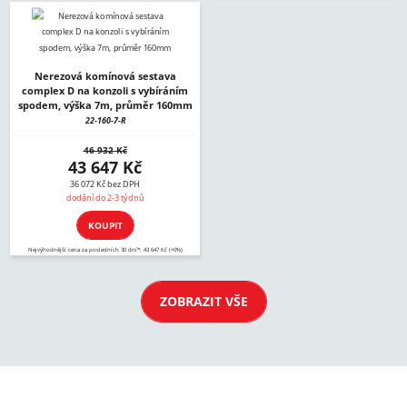
Nerezová komínová sestava
complex D na konzoli s vybíráním
spodem, výška 7m, průměr 160mm
22-160-7-R
46 932 Kč
43 647 Kč
36 072 Kč bez DPH
dodání do 2-3 týdnů
KOUPIT
Nejvýhodnější cena za posledních 30 dní*: 43 647 Kč (+0%)
ZOBRAZIT VŠE