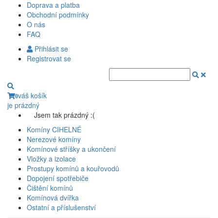
Doprava a platba
Obchodní podmínky
O nás
FAQ
Přihlásit se
Registrovat se
váš košík
0
je prázdný
Jsem tak prázdný :(
Komíny CIHELNÉ
Nerezové komíny
Komínové stříšky a ukončení
Vložky a izolace
Prostupy komínů a kouřovodů
Dopojení spotřebiče
Čištění komínů
Komínová dvířka
Ostatní a příslušenství