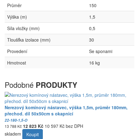
Průměr
150
Výška (m)
1,5
Síla vložky (mm)
0,5
Tloušťka izolace (mm)
30
Provedení
Se sponami
Hmotnost
16 kg
Podobné
PRODUKTY
Nerezový komínový nástavec, výška 1,5m, průměr 180mm,
přechod. díl 50x50cm s okapnicí
22-180-1,5-O
12 823 Kč
10 597 Kč bez DPH
13 788 Kč
skladem
Koupit