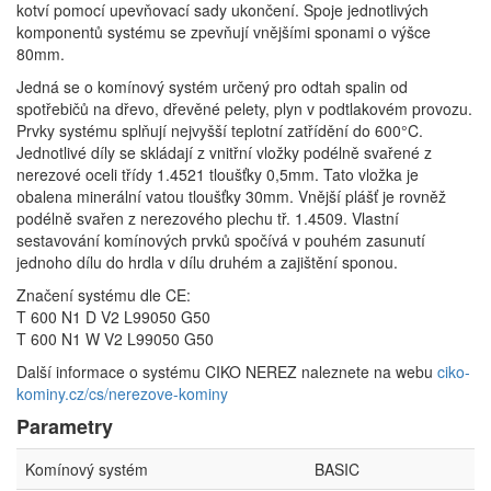
kotví pomocí upevňovací sady ukončení. Spoje jednotlivých
komponentů systému se zpevňují vnějšími sponami o výšce
80mm.
Jedná se o komínový systém určený pro odtah spalin od
spotřebičů na dřevo, dřevěné pelety, plyn v podtlakovém provozu.
Prvky systému splňují nejvyšší teplotní zatřídění do 600°C.
Jednotlivé díly se skládají z vnitřní vložky podélně svařené z
nerezové oceli třídy 1.4521 tloušťky 0,5mm. Tato vložka je
obalena minerální vatou tloušťky 30mm. Vnější plášť je rovněž
podélně svařen z nerezového plechu tř. 1.4509. Vlastní
sestavování komínových prvků spočívá v pouhém zasunutí
jednoho dílu do hrdla v dílu druhém a zajištění sponou.
Značení systému dle CE:
T 600 N1 D V2 L99050 G50
T 600 N1 W V2 L99050 G50
Další informace o systému CIKO NEREZ naleznete na webu
ciko-
kominy.cz/cs/nerezove-kominy
Parametry
Komínový systém
BASIC