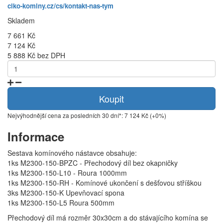
ciko-kominy.cz/cs/kontakt-nas-tym
Skladem
7 661 Kč
7 124 Kč
5 888 Kč bez DPH
Koupit
Nejvýhodnější cena za posledních 30 dní*: 7 124 Kč (+0%)
Informace
Sestava komínového nástavce obsahuje:
1ks M2300-150-BPZC - Přechodový díl bez okapničky
1ks M2300-150-L10 - Roura 1000mm
1ks M2300-150-RH - Komínové ukončení s dešťovou stříškou
3ks M2300-150-K Upevňovací spona
1ks M2300-150-L5 Roura 500mm
Přechodový díl má rozměr 30x30cm a do stávajícího komína se