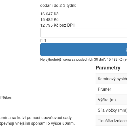
dodání do 2-3 týdnů
16 647 Kč
15 482 Kč
12 795 Kč bez DPH
Nejvýhodnější cena za posledních 30 dní*: 15 482 Kč (
Parametry
Komínový syst
Průměr
tříškou
Výška (m)
Síla vložky (mm
komína se kotví pomocí upevňovací sady
Tloušťka izolac
zpevňují vnějšími sponami o výšce 80mm.