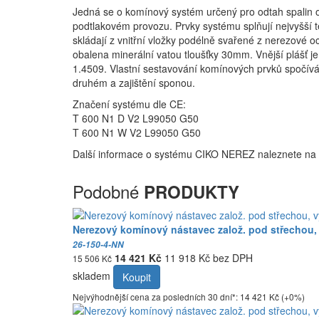
Jedná se o komínový systém určený pro odtah spalin od
podtlakovém provozu. Prvky systému splňují nejvyšší te
skládají z vnitřní vložky podélně svařené z nerezové oc
obalena minerální vatou tloušťky 30mm. Vnější plášť j
1.4509. Vlastní sestavování komínových prvků spočívá
druhém a zajištění sponou.
Značení systému dle CE:
T 600 N1 D V2 L99050 G50
T 600 N1 W V2 L99050 G50
Další informace o systému CIKO NEREZ naleznete n
Podobné
PRODUKTY
Nerezový komínový nástavec založ. pod střechou,
26-150-4-NN
14 421 Kč
11 918 Kč bez DPH
15 506 Kč
skladem
Koupit
Nejvýhodnější cena za posledních 30 dní*: 14 421 Kč (+0%)