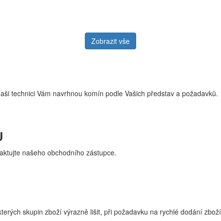
Zobrazit vše
naši technici Vám navrhnou komín podle Vašich představ a požadavků.
U
aktujte našeho obchodního zástupce.
erých skupin zboží výrazně lišit, při požadavku na rychlé dodání zboží