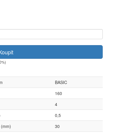
Koupit
+0%)
ém
BASIC
160
4
)
0,5
e (mm)
30