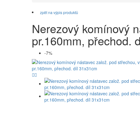
zpět na výpis produktů
Nerezový komínový ná
pr.160mm, přechod. 
-7%