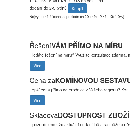
12 481 Kč
10 315 Kč bez DPH
13 420 Kč
dodání do 2-3 týdnů
Koupit
Nejvýhodnější cena za posledních 30 dní*: 12 481 Kč (+0%)
Řešení
VÁM PŘÍMO NA MÍRU
Hledáte řešení na míru? Využijte konzultace zdarma, 
Více
Cena za
KOMÍNOVOU SESTAV
Lepší cena přímo od prodejce z Vašeho regionu? Kont
Více
Skladová
DOSTUPNOST ZBOŽÍ
Upozorňujeme, že aktuální dodací lhůta se může u někt