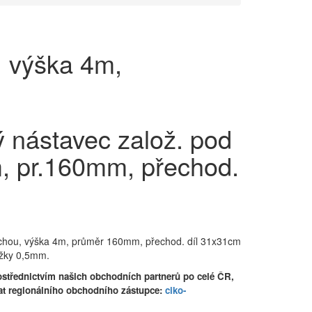
, výška 4m,
 nástavec založ. pod
m, pr.160mm, přechod.
chou, výška 4m, průměr 160mm, přechod. díl 31x31cm
ložky 0,5mm.
střednictvím našich obchodních partnerů po celé ČR,
at regionálního obchodního zástupce:
ciko-