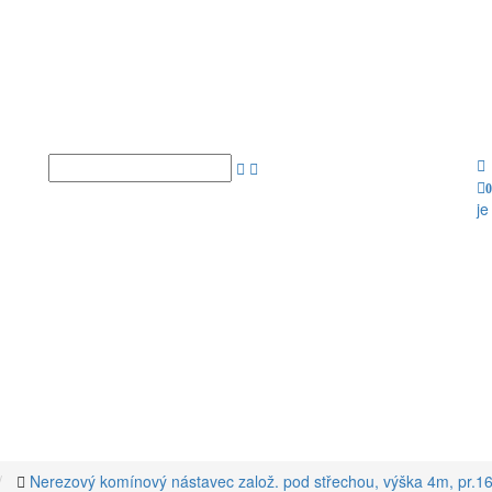
0
je
Nerezový komínový nástavec založ. pod střechou, výška 4m, pr.