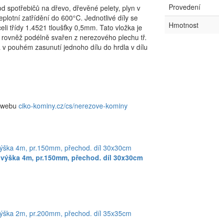
Provedení
 spotřebičů na dřevo, dřevěné pelety, plyn v
plotní zatřídění do 600°C. Jednotlivé díly se
Hmotnost
eli třídy 1.4521 tloušťky 0,5mm. Tato vložka je
e rovněž podélně svařen z nerezového plechu tř.
 v pouhém zasunutí jednoho dílu do hrdla v dílu
a webu
ciko-kominy.cz/cs/nerezove-kominy
 výška 4m, pr.150mm, přechod. díl 30x30cm