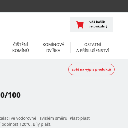
váš košík
je prázdný
ČIŠTĚNÍ
KOMÍNOVÁ
OSTATNÍ
KOMÍNŮ
DVÍŘKA
A PŘÍSLUŠENSTVÍ
zpět na výpis produktů
0/100
aci ve vodorovné i svislém směru. Plast-plast
 odolnost 120°C. Bílý plášť.