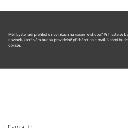
Měli byste rádi přehled o novinkách na našem e-shopu? Přihlaste se k
novinek, které vám budou pravidelně přicházet na e-mail. S námi bude
obraze.
E-mail: