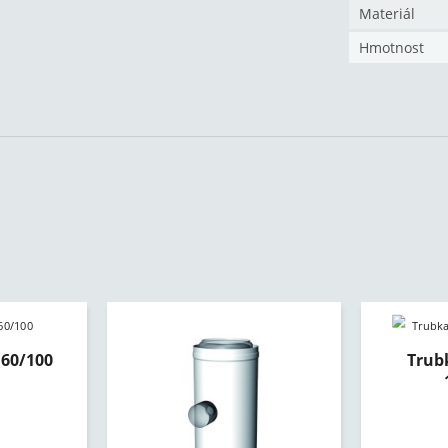
Materiál
Hmotnost
N60/100
Trub