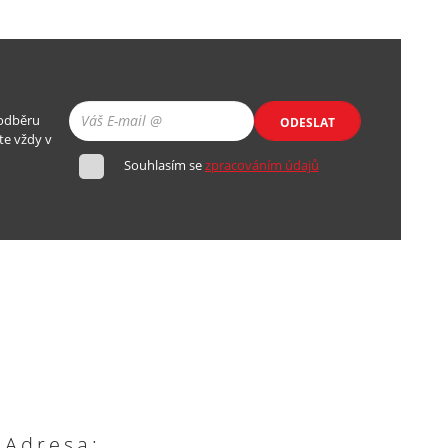
 odběru
ODESLAT
te vždy v
Souhlasím se
zpracováním údajů
Adresa: