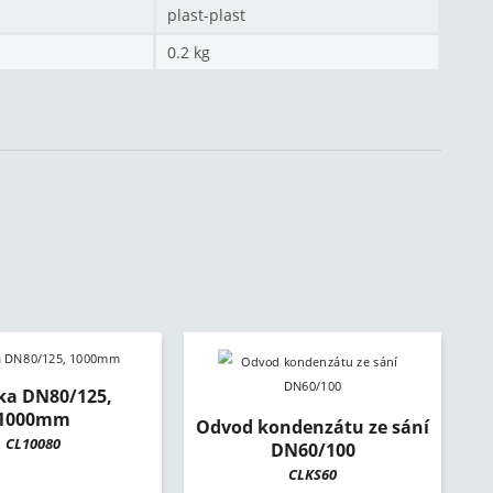
plast-plast
0.2 kg
ka DN80/125,
1000mm
Odvod kondenzátu ze sání
CL10080
DN60/100
CLKS60