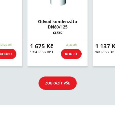
Odvod kondenzátu
DN80/125
CLK80
1 675 Kč
1 137 
skladem
skladem
1 384 Kč bez DPH
940 Kč bez DP
KOUPIT
KOUPIT
ZOBRAZIT VŠE