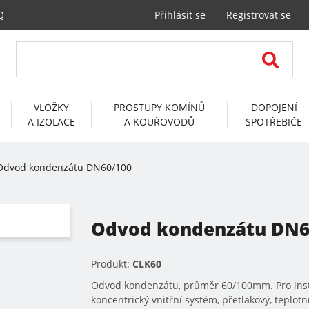
Q
Přihlásit se
Registrovat se
VLOŽKY
PROSTUPY KOMÍNŮ
DOPOJENÍ
A IZOLACE
A KOUŘOVODŮ
SPOTŘEBIČE
Odvod kondenzátu DN60/100
Odvod kondenzátu DN6
Produkt:
CLK60
Odvod kondenzátu, průměr 60/100mm. Pro instal
koncentrický vnitřní systém, přetlakový, teplotní