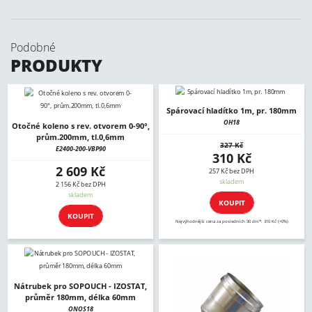
Podobné
PRODUKTY
Spárovací hladítko 1m, pr. 180mm
OH18
Otočné koleno s rev. otvorem 0-90°,
prům.200mm, tl.0,6mm
327 Kč
E2400-200-VBP90
310 Kč
2 609 Kč
257 Kč bez DPH
skladem
2 156 Kč bez DPH
skladem
KOUPIT
KOUPIT
Nejvýhodnější cena za posledních 30 dní*: 310 Kč (+0%)
Nátrubek pro SOPOUCH - IZOSTAT,
průměr 180mm, délka 60mm
ONOS18