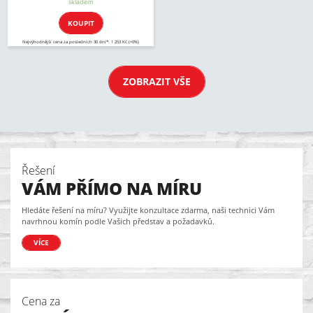
skladem
KOUPIT
Nejvýhodnější cena za posledních 30 dní*: 1 253 Kč (+0%)
ZOBRAZIT VŠE
Řešení
VÁM PŘÍMO NA MÍRU
Hledáte řešení na míru? Využijte konzultace zdarma, naši technici Vám
navrhnou komín podle Vašich představ a požadavků.
VÍCE
Cena za