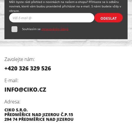
Měli byste rádi přehled o novinkách na našem e-shopu? Přihlaste se k odběru
novinek, které vám budou pravidelně přicházet na e-mail. S námi budete vždy v
obraze.
ODESLAT
Souhlasím se
zpracováním údajů
Zavolejte nám:
+420 326 329 526
E-mail:
INFO@CIKO.CZ
Adresa:
CIKO S.R.O.
PŘEDMĚŘICE NAD JIZEROU Č.P.15
294 74 PŘEDMĚŘICE NAD JIZEROU