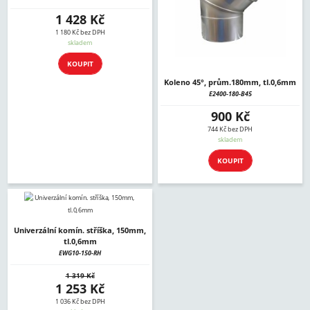
1 428 Kč
1 180 Kč bez DPH
skladem
KOUPIT
Koleno 45°, prům.180mm, tl.0,6mm
E2400-180-B45
900 Kč
744 Kč bez DPH
skladem
KOUPIT
Univerzální komín. stříška, 150mm,
tl.0,6mm
EWG10-150-RH
1 319 Kč
1 253 Kč
1 036 Kč bez DPH