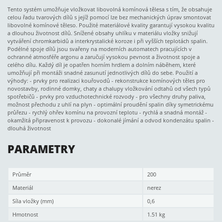
Tento systém umožňuje vložkovat libovolná komínová tělesa s tím, že obsahuje
celou řadu tvarových dílů s jejíž pomocí lze bez mechanických úprav smontovat
libovolné komínové těleso. Použité materiálové kvality garantují vysokou kvalitu
a dlouhou životnost dílů. Snížené obsahy uhlíku v materiálu vložky snižují
vytváření chromkarbidů a interkrystalické koroze i při vyšších teplotách spalin.
Podélné spoje dílů jsou svařeny na moderních automatech pracujících v
ochranné atmosféře argonu a zaručují vysokou pevnost a životnost spoje a
celého dílu. Každý díl je opatřen horním hrdlem a dolním náběhem, které
umožňují při montáži snadné zasunutí jednotlivých dílů do sebe. Použití a
výhody: - prvky pro realizaci kouřovodů - rekonstrukce komínových těles pro
novostavby, rodinné domky, chaty a chalupy vložkování odtahů od všech typů
spotřebičů - prvky pro vzduchotechnické rozvody - pro všechny druhy paliva,
možnost přechodu z uhlí na plyn - optimální proudění spalin díky symetrickému
průřezu - rychlý ohřev komínu na provozní teplotu - rychlá a snadná montáž -
okamžitá připravenost k provozu - dokonalé jímání a odvod kondenzátu spalin -
dlouhá životnost
PARAMETRY
Průměr
200
Materiál
nerez
Síla vložky (mm)
0,6
Hmotnost
1.51 kg