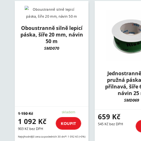
Oboustranně silně lepicí
páska, šíře 20 mm, návin
50 m
SMD070
Jednostranně 
pružná páska,
přilnavá, šíře
návin 25
SMD069
skladem
1 150 Kč
659 Kč
1 092 Kč
KOUPIT
545 Kč bez DPH
903 Kč bez DPH
Nejvýhodnější cena za posledních 30 dní*: 1 092 Kč (+0%)