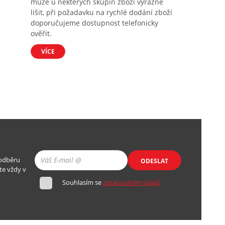
může u některých skupin zboží výrazně
lišit, při požadavku na rychlé dodání zboží
doporučujeme dostupnost telefonicky
ověřit.
VÍCE
 odběru
ODESLAT
te vždy v
Souhlasím se
zpracováním údajů