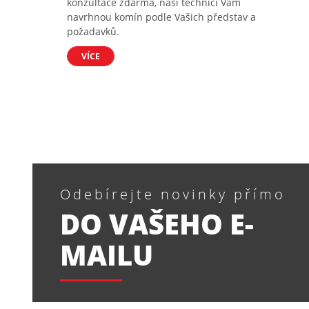
konzultace zdarma, naši technici Vám
navrhnou komín podle Vašich představ a
požadavků.
VÍCE
Odebírejte novinky přímo
DO VAŠEHO E-
MAILU