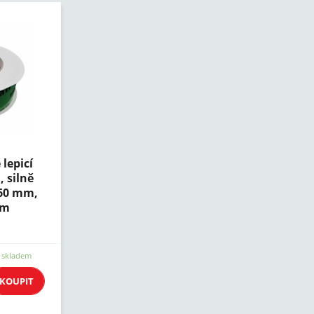
lepicí
 silně
 60 mm,
 m
skladem
KOUPIT