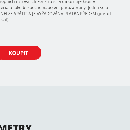
tropních i střešních konstrukcí a umožňuje kromě
riálů také bezpečné napojení parozábrany. Jedná se o
Í NELZE VRÁTIT A JE VYŽADOVÁNA PLATBA PŘEDEM (pokud
vat).
KOUPIT
METRY