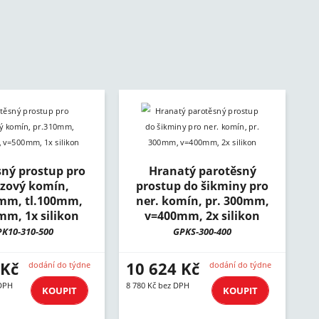
sný prostup pro
Hranatý parotěsný
zový komín,
prostup do šikminy pro
mm, tl.100mm,
ner. komín, pr. 300mm,
mm, 1x silikon
v=400mm, 2x silikon
K10-310-500
GPKS-300-400
 Kč
10 624 Kč
dodání do týdne
dodání do týdne
 DPH
8 780 Kč bez DPH
KOUPIT
KOUPIT