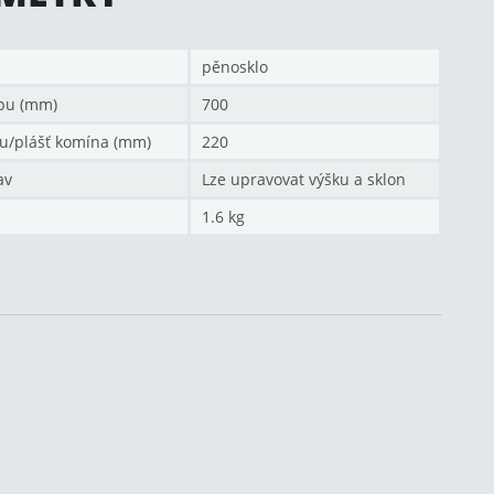
pěnosklo
pu (mm)
700
u/plášť komína (mm)
220
av
Lze upravovat výšku a sklon
1.6 kg