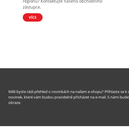
regionu? Kontaktujte našeho obchodního
zástupce.
VÍCE
Měli byste rádi přehled o novinkách na našem e-shopu? Přihlaste se k
novinek, které vám budou pravidelně přicházet na e-mail. S námi bude
obraze.