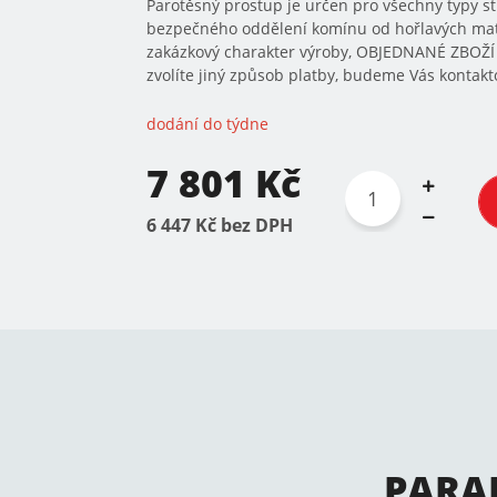
Parotěsný prostup je určen pro všechny typy s
bezpečného oddělení komínu od hořlavých mate
zakázkový charakter výroby, OBJEDNANÉ ZBOŽ
zvolíte jiný způsob platby, budeme Vás kontakto
dodání do týdne
7 801 Kč
6 447 Kč bez DPH
PARA