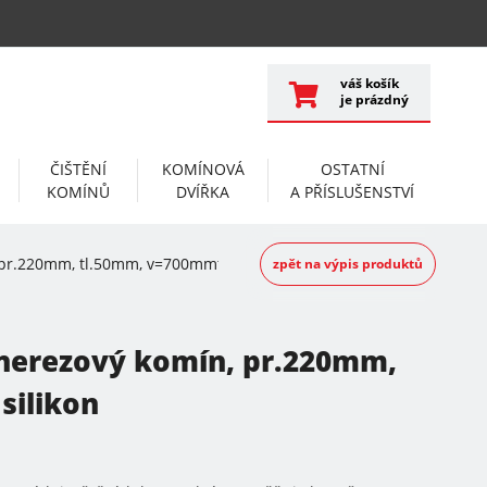
váš košík
je prázdný
ČIŠTĚNÍ
KOMÍNOVÁ
OSTATNÍ
KOMÍNŮ
DVÍŘKA
A PŘÍSLUŠENSTVÍ
pr.220mm, tl.50mm, v=700mmt, 2x silikon
zpět na výpis produktů
 nerezový komín, pr.220mm,
silikon