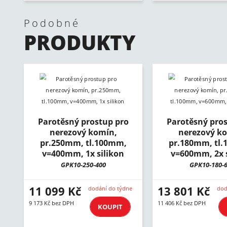
Podobné
PRODUKTY
Parotěsný prostup pro
Parotěsný pros
nerezový komín,
nerezový k
pr.250mm, tl.100mm,
pr.180mm, tl
v=400mm, 1x silikon
v=600mm, 2x s
GPK10-250-400
GPK10-180-
11 099 Kč
13 801 Kč
dodání do týdne
dod
9 173 Kč bez DPH
11 406 Kč bez DPH
KOUPIT