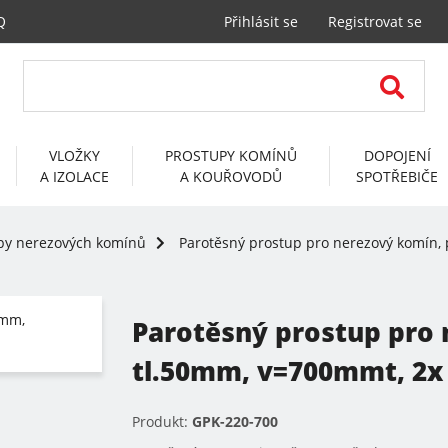
Q
Přihlásit se
Registrovat se
VLOŽKY
PROSTUPY KOMÍNŮ
DOPOJENÍ
A IZOLACE
A KOUŘOVODŮ
SPOTŘEBIČE
py nerezových komínů
Parotěsný prostup pro nerezový komín, 
Parotěsný prostup pro
tl.50mm, v=700mmt, 2x 
Produkt:
GPK-220-700