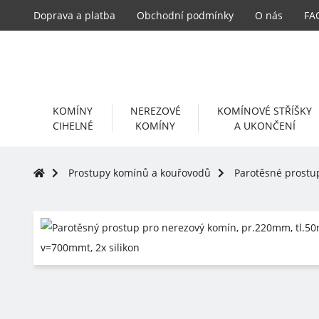
Doprava a platba
Obchodní podmínky
O nás
FA
KOMÍNY
NEREZOVÉ
KOMÍNOVÉ STŘÍŠKY
CIHELNÉ
KOMÍNY
A UKONČENÍ
Prostupy komínů a kouřovodů
Parotěsné prostu