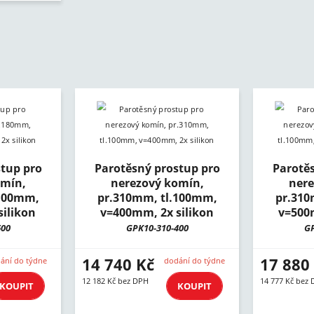
tup pro
Parotěsný prostup pro
Parotě
omín,
nerezový komín,
nere
.100mm,
pr.310mm, tl.100mm,
pr.310
ilikon
v=400mm, 2x silikon
v=500
600
GPK10-310-400
GP
14 740 Kč
17 880
ání do týdne
dodání do týdne
12 182 Kč bez DPH
14 777 Kč bez
KOUPIT
KOUPIT