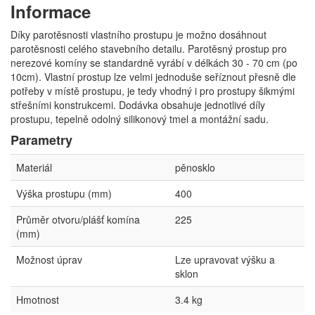
Informace
Díky parotěsnosti vlastního prostupu je možno dosáhnout
parotěsnosti celého stavebního detailu. Parotěsný prostup pro
nerezové komíny se standardně vyrábí v délkách 30 - 70 cm (po
10cm). Vlastní prostup lze velmi jednoduše seříznout přesně dle
potřeby v místě prostupu, je tedy vhodný i pro prostupy šikmými
střešními konstrukcemi. Dodávka obsahuje jednotlivé díly
prostupu, tepelně odolný silikonový tmel a montážní sadu.
Parametry
Materiál
pěnosklo
Výška prostupu (mm)
400
Průměr otvoru/plášť komína
225
(mm)
Možnost úprav
Lze upravovat výšku a
sklon
Hmotnost
3.4 kg