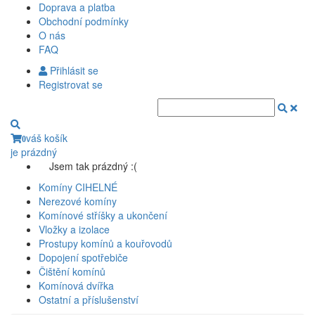
Doprava a platba
Obchodní podmínky
O nás
FAQ
Přihlásit se
Registrovat se
váš košík
0
je prázdný
Jsem tak prázdný :(
Komíny CIHELNÉ
Nerezové komíny
Komínové stříšky a ukončení
Vložky a izolace
Prostupy komínů a kouřovodů
Dopojení spotřebiče
Čištění komínů
Komínová dvířka
Ostatní a příslušenství