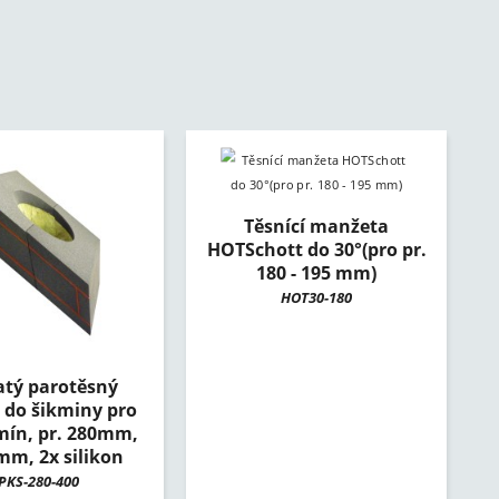
Těsnící manžeta
HOTSchott do 30°(pro pr.
180 - 195 mm)
HOT30-180
tý parotěsný
 do šikminy pro
mín, pr. 280mm,
mm, 2x silikon
PKS-280-400