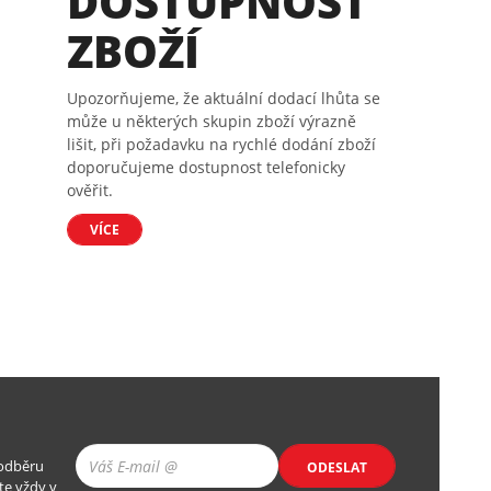
DOSTUPNOST
ZBOŽÍ
Upozorňujeme, že aktuální dodací lhůta se
může u některých skupin zboží výrazně
lišit, při požadavku na rychlé dodání zboží
doporučujeme dostupnost telefonicky
ověřit.
VÍCE
 odběru
ODESLAT
te vždy v