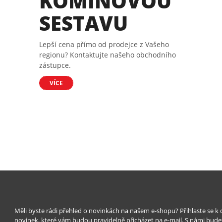
KOMÍNOVOU
SESTAVU
Lepší cena přímo od prodejce z Vašeho
regionu? Kontaktujte našeho obchodního
zástupce.
VÍCE
Měli byste rádi přehled o novinkách na našem e-shopu? Přihlaste se k
novinek, které vám budou pravidelně přicházet na e-mail. S námi bude