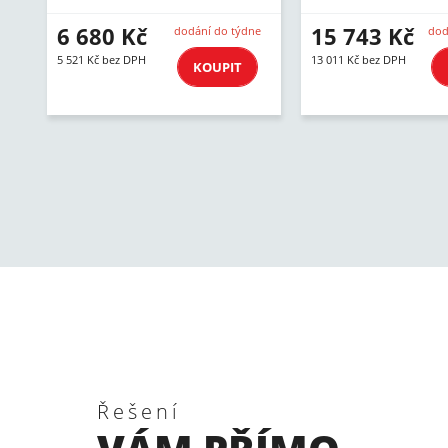
6 680 Kč
15 743 Kč
dodání do týdne
dod
5 521 Kč bez DPH
13 011 Kč bez DPH
KOUPIT
Řešení