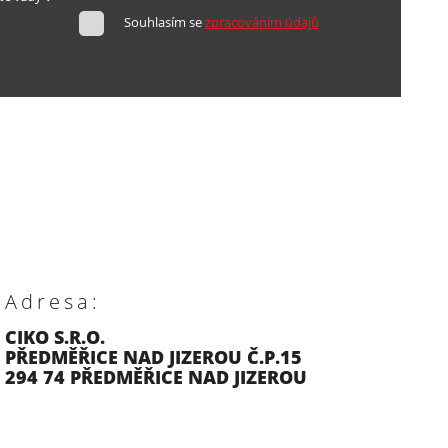
Souhlasím se
zpracováním údajů
Adresa:
CIKO S.R.O.
PŘEDMĚŘICE NAD JIZEROU Č.P.15
294 74 PŘEDMĚŘICE NAD JIZEROU