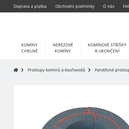
Doprava a platba
Obchodní podmínky
O nás
FA
KOMÍNY
NEREZOVÉ
KOMÍNOVÉ STŘÍŠKY
CIHELNÉ
KOMÍNY
A UKONČENÍ
Prostupy komínů a kouřovodů
Parotěsné prostu