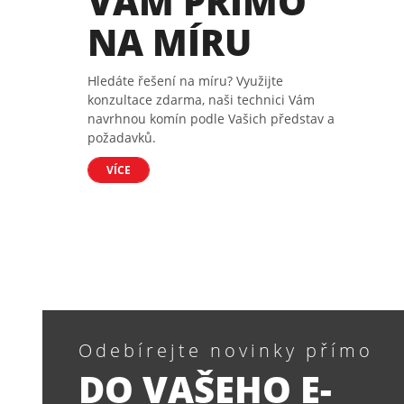
VÁM PŘÍMO
NA MÍRU
Hledáte řešení na míru? Využijte
konzultace zdarma, naši technici Vám
navrhnou komín podle Vašich představ a
požadavků.
VÍCE
Odebírejte novinky přímo
DO VAŠEHO E-