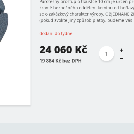
Parotěsný prostup o tloušťce 10 cm je určen pr
kromě bezpečného oddělení komínu od hořlavý
se o zakázkový charakter výroby, OBJEDNANÉ
(pokud zvolíte jiný způsob platby, budeme Vás 
dodání do týdne
24 060 Kč
19 884 Kč bez DPH