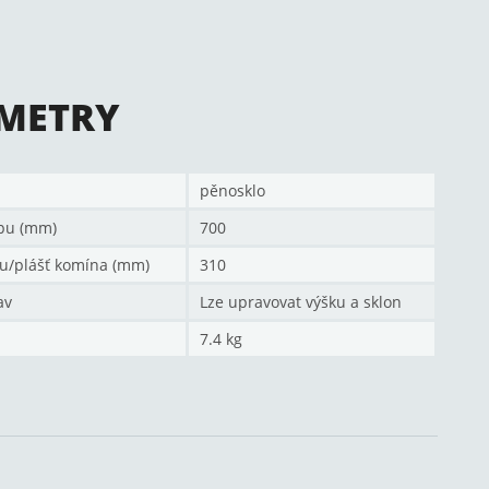
METRY
pěnosklo
pu (mm)
700
u/plášť komína (mm)
310
av
Lze upravovat výšku a sklon
7.4 kg