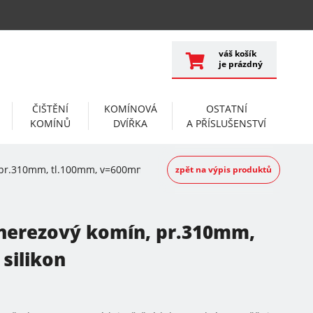
váš košík
je prázdný
ČIŠTĚNÍ
KOMÍNOVÁ
OSTATNÍ
KOMÍNŮ
DVÍŘKA
A PŘÍSLUŠENSTVÍ
 pr.310mm, tl.100mm, v=600mm, 2x silikon
zpět na výpis produktů
 nerezový komín, pr.310mm,
silikon