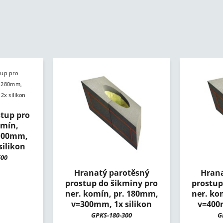
tup pro
omín,
.100mm,
ilikon
500
Hranatý parotěsný
Hrana
prostup do šikminy pro
prostup
ner. komín, pr. 180mm,
ner. ko
v=300mm, 1x silikon
v=400
GPKS-180-300
G