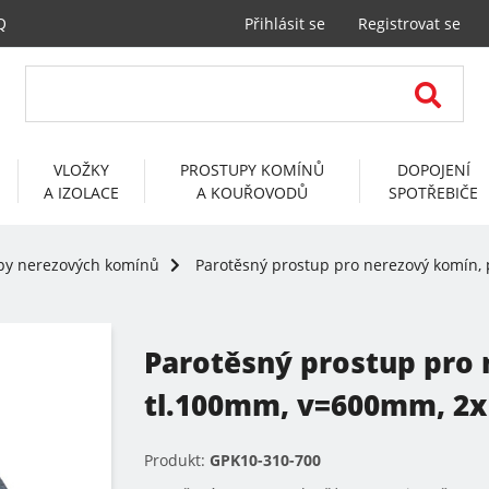
Q
Přihlásit se
Registrovat se
VLOŽKY
PROSTUPY KOMÍNŮ
DOPOJENÍ
A IZOLACE
A KOUŘOVODŮ
SPOTŘEBIČE
py nerezových komínů
Parotěsný prostup pro nerezový komín,
Parotěsný prostup pro
tl.100mm, v=600mm, 2x 
Produkt:
GPK10-310-700