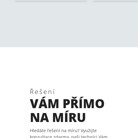
Řešení
VÁM PŘÍMO
NA MÍRU
Hledáte řešení na míru? Využijte
konzultace zdarma, naši technici Vám