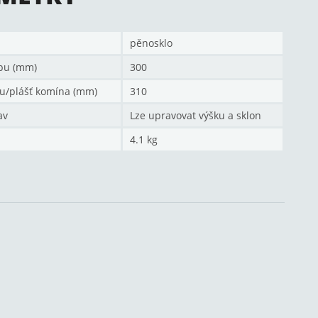
pěnosklo
pu (mm)
300
u/plášť komína (mm)
310
av
Lze upravovat výšku a sklon
4.1 kg