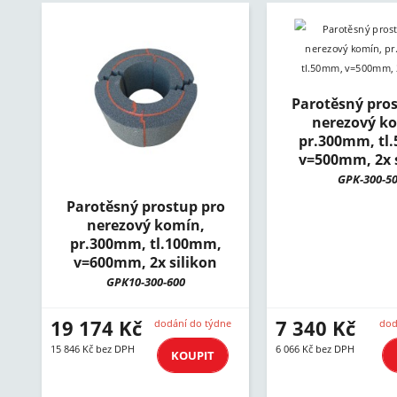
Parotěsný pros
nerezový k
pr.300mm, tl
v=500mm, 2x s
GPK-300-5
Parotěsný prostup pro
nerezový komín,
pr.300mm, tl.100mm,
v=600mm, 2x silikon
GPK10-300-600
19 174 Kč
7 340 Kč
dodání do týdne
dod
15 846 Kč bez DPH
6 066 Kč bez DPH
KOUPIT