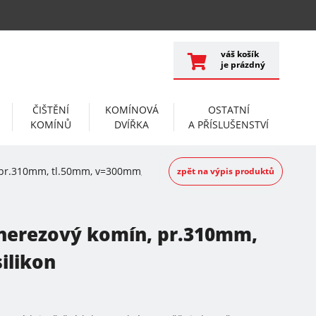
váš košík
je prázdný
ČIŠTĚNÍ
KOMÍNOVÁ
OSTATNÍ
KOMÍNŮ
DVÍŘKA
A PŘÍSLUŠENSTVÍ
pr.310mm, tl.50mm, v=300mm, 2x silikon
zpět na výpis produktů
 nerezový komín, pr.310mm,
ilikon