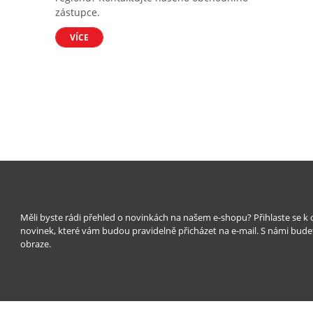
zástupce.
VÍCE
Měli byste rádi přehled o novinkách na našem e-shopu? Přihlaste se k
novinek, které vám budou pravidelně přicházet na e-mail. S námi bude
obraze.