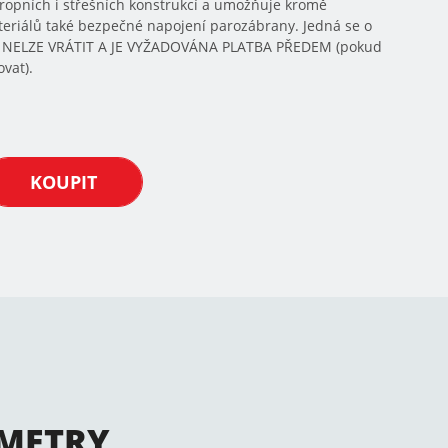
tropních i střešních konstrukcí a umožňuje kromě
riálů také bezpečné napojení parozábrany. Jedná se o
Í NELZE VRÁTIT A JE VYŽADOVÁNA PLATBA PŘEDEM (pokud
vat).
KOUPIT
METRY