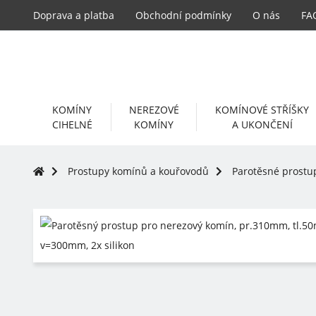
Doprava a platba
Obchodní podmínky
O nás
FA
KOMÍNY
NEREZOVÉ
KOMÍNOVÉ STŘÍŠKY
CIHELNÉ
KOMÍNY
A UKONČENÍ
Prostupy komínů a kouřovodů
Parotěsné prostu