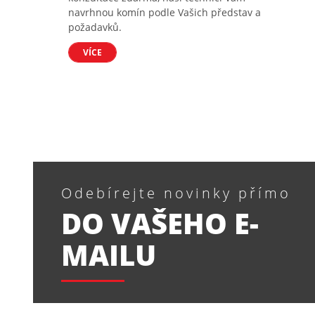
navrhnou komín podle Vašich představ a
požadavků.
VÍCE
Odebírejte novinky přímo
DO VAŠEHO E-
MAILU