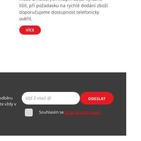
lišit, při požadavku na rychlé dodání zboží
doporučujeme dostupnost telefonicky
ověřit.
VÍCE
 odběru
ODESLAT
te vždy v
Souhlasím se
zpracováním údajů