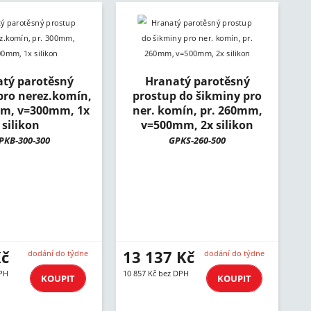
tý parotěsný
Hranatý parotěsný
pro nerez.komín,
prostup do šikminy pro
mm, v=300mm, 1x
ner. komín, pr. 260mm,
silikon
v=500mm, 2x silikon
PKB-300-300
GPKS-260-500
Kč
13 137 Kč
dodání do týdne
dodání do týdne
DPH
10 857 Kč bez DPH
KOUPIT
KOUPIT