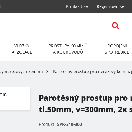
Q
Přihlásit se
Registrovat se
VLOŽKY
PROSTUPY KOMÍNŮ
DOPOJENÍ
A IZOLACE
A KOUŘOVODŮ
SPOTŘEBIČE
py nerezových komínů
Parotěsný prostup pro nerezový komín, 
Parotěsný prostup pro
tl.50mm, v=300mm, 2x s
Produkt:
GPK-310-300