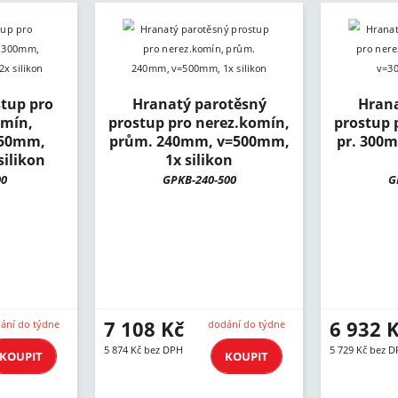
tup pro
Hranatý parotěsný
Hrana
omín,
prostup pro nerez.komín,
prostup 
.50mm,
prům. 240mm, v=500mm,
pr. 300
ilikon
1x silikon
00
GPKB-240-500
G
7 108 Kč
6 932 
ání do týdne
dodání do týdne
5 874 Kč bez DPH
5 729 Kč bez 
KOUPIT
KOUPIT