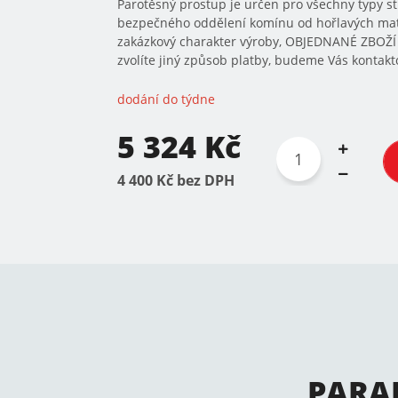
Parotěsný prostup je určen pro všechny typy s
bezpečného oddělení komínu od hořlavých mate
zakázkový charakter výroby, OBJEDNANÉ ZBOŽ
zvolíte jiný způsob platby, budeme Vás kontakto
dodání do týdne
5 324 Kč
4 400 Kč bez DPH
PARA