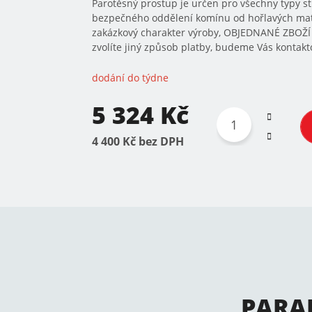
Parotěsný prostup je určen pro všechny typy s
bezpečného oddělení komínu od hořlavých mate
zakázkový charakter výroby, OBJEDNANÉ ZBOŽ
zvolíte jiný způsob platby, budeme Vás kontakto
dodání do týdne
5 324 Kč
4 400 Kč bez DPH
PARA