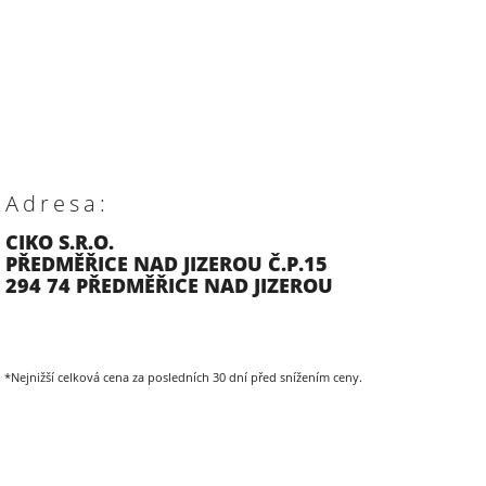
Adresa:
CIKO S.R.O.
PŘEDMĚŘICE NAD JIZEROU Č.P.15
294 74 PŘEDMĚŘICE NAD JIZEROU
*Nejnižší celková cena za posledních 30 dní před snížením ceny.