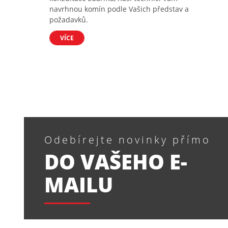
navrhnou komín podle Vašich představ a
požadavků.
VÍCE
Odebírejte novinky přímo
DO VAŠEHO E-
MAILU