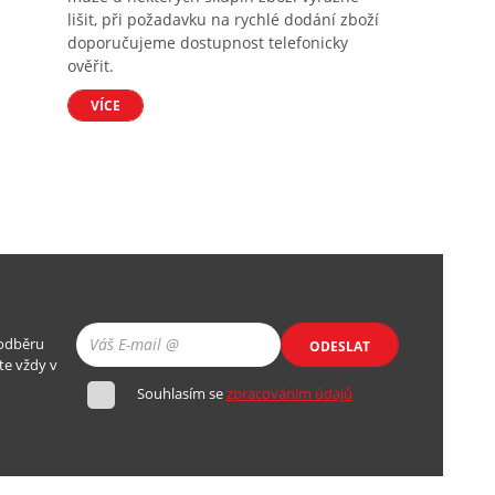
lišit, při požadavku na rychlé dodání zboží
doporučujeme dostupnost telefonicky
ověřit.
VÍCE
 odběru
ODESLAT
te vždy v
Souhlasím se
zpracováním údajů