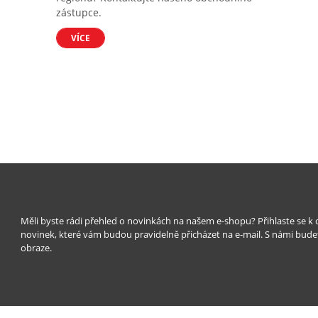
zástupce.
VÍCE
Měli byste rádi přehled o novinkách na našem e-shopu? Přihlaste se k
novinek, které vám budou pravidelně přicházet na e-mail. S námi bude
obraze.