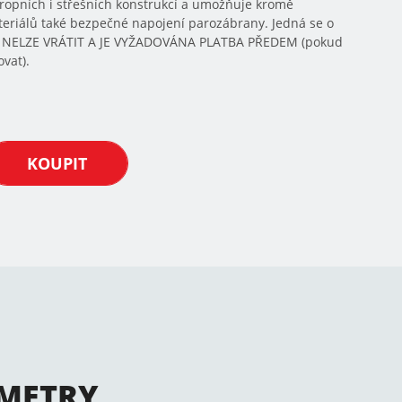
tropních i střešních konstrukcí a umožňuje kromě
riálů také bezpečné napojení parozábrany. Jedná se o
Í NELZE VRÁTIT A JE VYŽADOVÁNA PLATBA PŘEDEM (pokud
vat).
KOUPIT
METRY