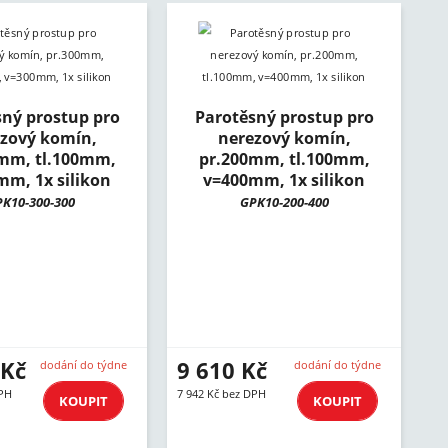
sný prostup pro
Parotěsný prostup pro
zový komín,
nerezový komín,
mm, tl.100mm,
pr.200mm, tl.100mm,
mm, 1x silikon
v=400mm, 1x silikon
K10-300-300
GPK10-200-400
 Kč
9 610 Kč
dodání do týdne
dodání do týdne
DPH
7 942 Kč bez DPH
KOUPIT
KOUPIT