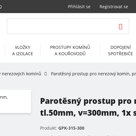
Q
Přihlásit se
Registrovat se
VLOŽKY
PROSTUPY KOMÍNŮ
DOPOJENÍ
A IZOLACE
A KOUŘOVODŮ
SPOTŘEBIČE
y nerezových komínů
Parotěsný prostup pro nerezový komín, p
Parotěsný prostup pro
tl.50mm, v=300mm, 1x s
Produkt:
GPK-315-300