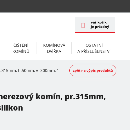
váš košík
je prázdný
ČIŠTĚNÍ
KOMÍNOVÁ
OSTATNÍ
KOMÍNŮ
DVÍŘKA
A PŘÍSLUŠENSTVÍ
r.315mm, tl.50mm, v=300mm, 1x silikon
zpět na výpis produktů
 nerezový komín, pr.315mm,
ilikon