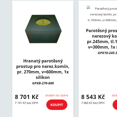
Parotěsný pros
nerezový k
pr.245mm, tl
v=300mm, 1x s
GPK10-245-
Hranatý parotěsný
prostup pro nerez.komín,
pr. 270mm, v=600mm, 1x
silikon
GPKB-270-600
8 701 Kč
8 543 Kč
dodání do týdne
dod
7 191 Kč bez DPH
7 060 Kč bez DPH
KOUPIT