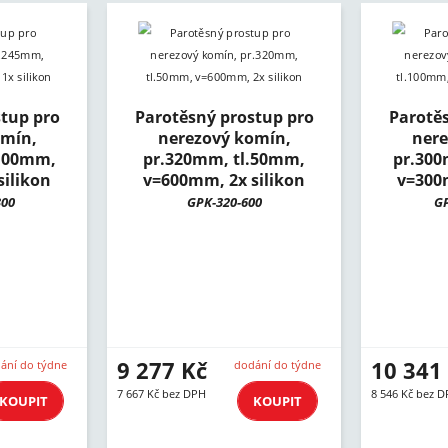
tup pro
Parotěsný prostup pro
Parotě
omín,
nerezový komín,
nere
.100mm,
pr.320mm, tl.50mm,
pr.300
ilikon
v=600mm, 2x silikon
v=300
300
GPK-320-600
GP
9 277 Kč
10 341
ání do týdne
dodání do týdne
7 667 Kč bez DPH
8 546 Kč bez 
KOUPIT
KOUPIT