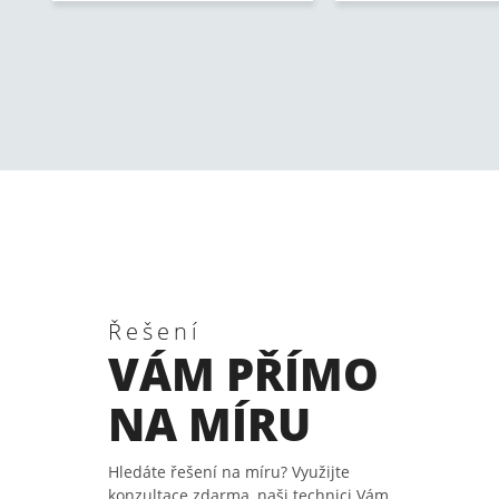
Řešení
VÁM PŘÍMO
NA MÍRU
Hledáte řešení na míru? Využijte
konzultace zdarma, naši technici Vám