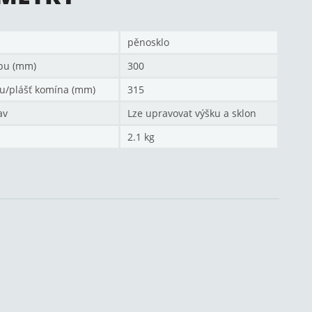
pěnosklo
pu (mm)
300
u/plášť komína (mm)
315
av
Lze upravovat výšku a sklon
2.1 kg