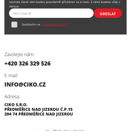
novinek, které vám budou pravidelně přicházet na e-mail. S námi budete vždy v
obraze.
ODESLAT
Souhlasím se
zpracováním údajů
Zavolejte nám:
+420 326 329 526
E-mail:
INFO@CIKO.CZ
Adresa:
CIKO S.R.O.
PŘEDMĚŘICE NAD JIZEROU Č.P.15
294 74 PŘEDMĚŘICE NAD JIZEROU