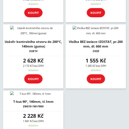
skladem
skladem
KOUPIT
KOUPIT
Uzávěr kontrolního otvoru do 200°C,
Vložka BEZ izolace-IZOSTAT, pr.200
140mm (guma)
mm, dl. 660 mm
OUK14
OV20
2 628 Kč
1 555 Kč
2 172 Kč bez DPH
1 285 Kč bez DPH
skladem
skladem
KOUPIT
KOUPIT
T-kus 90°, 140mm, tl.1mm
EWG10-140-F90H
2 228 Kč
1 841 Kč bez DPH
skladem