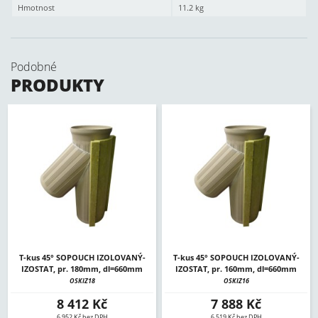
Hmotnost
11.2 kg
Podobné
PRODUKTY
T-kus 45° SOPOUCH IZOLOVANÝ-
T-kus 45° SOPOUCH IZOLOVANÝ-
IZOSTAT, pr. 180mm, dl=660mm
IZOSTAT, pr. 160mm, dl=660mm
OSKIZ18
OSKIZ16
8 412 Kč
7 888 Kč
6 952 Kč bez DPH
6 519 Kč bez DPH