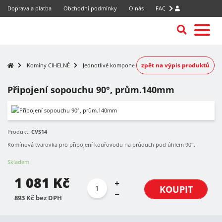
Doprava a platba
Obchodní podmínky
O nás
FAQ
zpět na výpis produktů
Komíny CIHELNÉ
Jednotlivé komponenty
Připojení sopouchu 90°, prům.140mm
Produkt:
CVS14
Komínová tvarovka pro připojení kouřovodu na průduch pod úhlem 90°.
Skladem
1 081 Kč
KOUPIT
893 Kč bez DPH