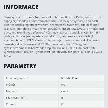
INFORMACE
Rozměry: vnitřní průměr 140 mm, výška 660 mm, tl. stěny 15mm, vnitřní rozměr
připojení je shodný s průměrem průduchu. Tvarovky se vyznačují odolností
proti teplotám a teplotním změnám, neomezenou životností, odolností proti
spalinám, prohoření a kyselým kondenzátům, nízkou nasákavostí, plynotěsností
a vysokou rozměrovou přesností. Všechny vlastnosti odpovídají ČSN EN 1457.
Vložky a tvarovky jsou opatřeny polodrážkou, ve které se vzájemně lepí
spárovací hmotou CSHS. Vlastnosti šamotových vložek a tvarovek: Pevnost v
tlaku: 47,7Mpa Nasákavost: 8,7% Objemová hmotnost: 2092 kg.m-3
Kyselinovzdornost: 0,47% Vhodná teplota spalin: < 600 C° Odolnost proti
vyhoření sazí: > 1000 C° Plynotěsnost : po provozní fázi při p=40Pa únik 0,02 l.s-
1.m-2
PARAMETRY
Komínový systém
3V UNIVERSAL
Průměr
140
Materiál
šamot
Síla vložky (mm)
15
Připojení
90°