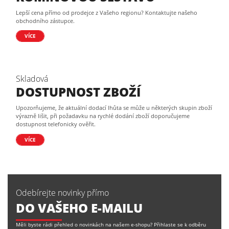
Lepší cena přímo od prodejce z Vašeho regionu? Kontaktujte našeho
obchodního zástupce.
VÍCE
Skladová
DOSTUPNOST ZBOŽÍ
Upozorňujeme, že aktuální dodací lhůta se může u některých skupin zboží
výrazně lišit, při požadavku na rychlé dodání zboží doporučujeme
dostupnost telefonicky ověřit.
VÍCE
Odebírejte novinky přímo
DO VAŠEHO E-MAILU
Měli byste rádi přehled o novinkách na našem e-shopu? Přihlaste se k odběru