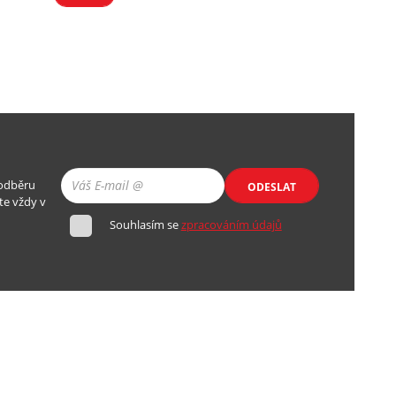
 odběru
ODESLAT
te vždy v
Souhlasím se
zpracováním údajů