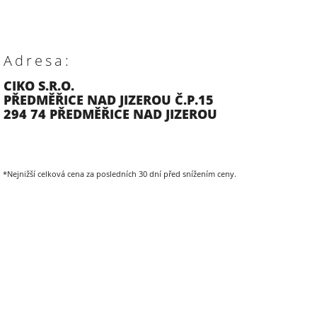
Adresa:
CIKO S.R.O.
PŘEDMĚŘICE NAD JIZEROU Č.P.15
294 74 PŘEDMĚŘICE NAD JIZEROU
*Nejnižší celková cena za posledních 30 dní před snížením ceny.