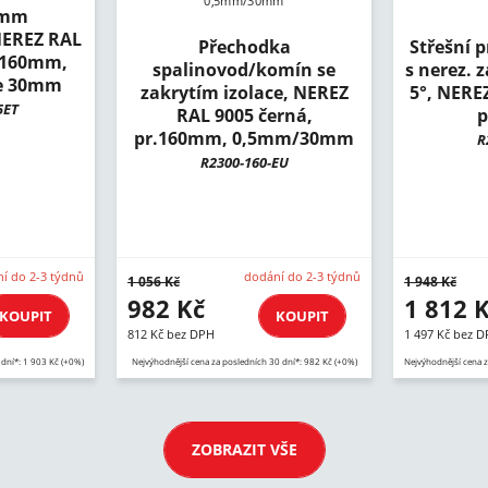
0mm
NEREZ RAL
Přechodka
Střešní 
. 160mm,
spalinovod/komín se
s nerez. z
ce 30mm
zakrytím izolace, NEREZ
5°, NERE
5ET
RAL 9005 černá,
p
pr.160mm, 0,5mm/30mm
R
R2300-160-EU
í do 2-3 týdnů
dodání do 2-3 týdnů
1 056 Kč
1 948 Kč
982 Kč
1 812 
KOUPIT
KOUPIT
812 Kč bez DPH
1 497 Kč bez 
 dní*: 1 903 Kč (+0%)
Nejvýhodnější cena za posledních 30 dní*: 982 Kč (+0%)
Nejvýhodnější cena z
ZOBRAZIT VŠE