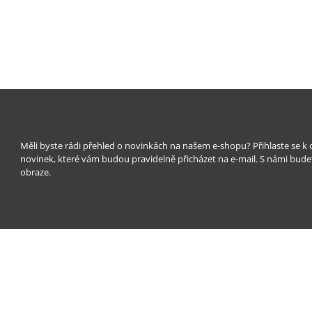
Měli byste rádi přehled o novinkách na našem e-shopu? Přihlaste se k
novinek, které vám budou pravidelně přicházet na e-mail. S námi bude
obraze.