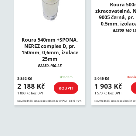
Roura 50
zkracovatelná, 
9005 černá, pr
0,5mm, izola
R2300-160-L
Roura 540mm +SPONA,
NEREZ complex D, pr.
150mm, 0,6mm, izolace
25mm
E2250-150-L5
skladem
dodán
2 352 Kč
2 046 Kč
2 188 Kč
1 903 Kč
KOUPIT
1 808 Kč bez DPH
1 573 Kč bez DPH
Nejvýhodnější cena za posledních 30 dní*: 2 188 Kč (+0%)
Nejvýhodnější cena za posledních 30