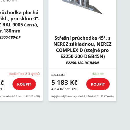
průchodka plochá
ákl., pro sklon 0°-
Z RAL 9005 černá,
r.180mm
2300-180-DF
Střešní průchodka 45°, s
NEREZ základnou, NEREZ
COMPLEX D (stejné pro
E2250-200-DGB45N)
E2250-180-DGB45N
dodání do 2-3 týdnů
skladem
5 573 Kč
Kč
5 183 Kč
KOUPIT
KOUPIT
DPH
4 284 Kč bez DPH
a posledních 30 dní*: 1 812 Kč (+0%)
Nejvýhodnější cena za posledních 30 dní*: 5 183 Kč (+0%)