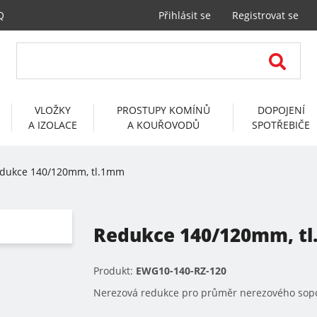
Q
Přihlásit se
Registrovat se
VLOŽKY
PROSTUPY KOMÍNŮ
DOPOJENÍ
A IZOLACE
A KOUŘOVODŮ
SPOTŘEBIČE
dukce 140/120mm, tl.1mm
Redukce 140/120mm, t
Produkt:
EWG10-140-RZ-120
Nerezová redukce pro průměr nerezového sop