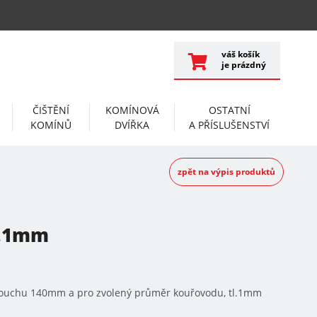
váš košík
je prázdný
ČIŠTĚNÍ
KOMÍNOVÁ
OSTATNÍ
KOMÍNŮ
DVÍŘKA
A PŘÍSLUŠENSTVÍ
zpět na výpis produktů
l.1mm
ouchu 140mm a pro zvolený průměr kouřovodu, tl.1mm