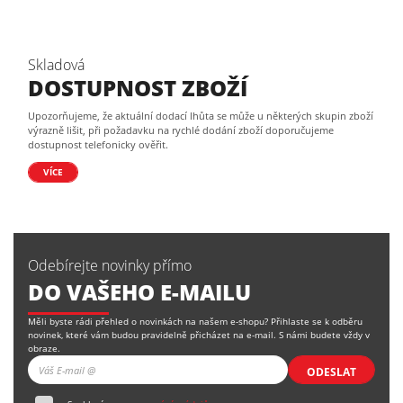
Skladová
DOSTUPNOST ZBOŽÍ
Upozorňujeme, že aktuální dodací lhůta se může u některých skupin zboží
výrazně lišit, při požadavku na rychlé dodání zboží doporučujeme
dostupnost telefonicky ověřit.
VÍCE
Odebírejte novinky přímo
DO VAŠEHO E-MAILU
Měli byste rádi přehled o novinkách na našem e-shopu? Přihlaste se k odběru
novinek, které vám budou pravidelně přicházet na e-mail. S námi budete vždy v
obraze.
ODESLAT