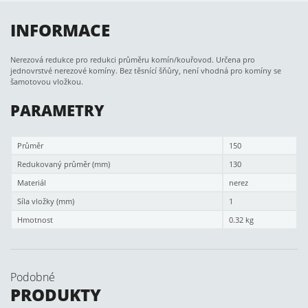
INFORMACE
Nerezová redukce pro redukci průměru komín/kouřovod. Určena pro
jednovrstvé nerezové komíny. Bez těsnící šňůry, není vhodná pro komíny se
šamotovou vložkou.
PARAMETRY
Průměr
150
Redukovaný průměr (mm)
130
Materiál
nerez
Síla vložky (mm)
1
Hmotnost
0.32 kg
Podobné
PRODUKTY