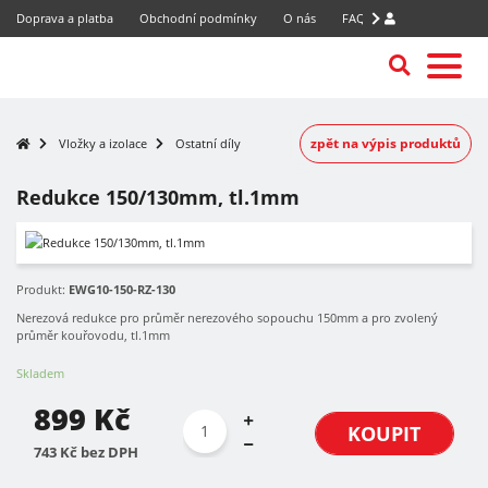
Doprava a platba
Obchodní podmínky
O nás
FAQ
zpět na výpis produktů
Vložky a izolace
Ostatní díly
Redukce 150/130mm, tl.1mm
Produkt:
EWG10-150-RZ-130
Nerezová redukce pro průměr nerezového sopouchu 150mm a pro zvolený
průměr kouřovodu, tl.1mm
Skladem
899 Kč
KOUPIT
743 Kč bez DPH