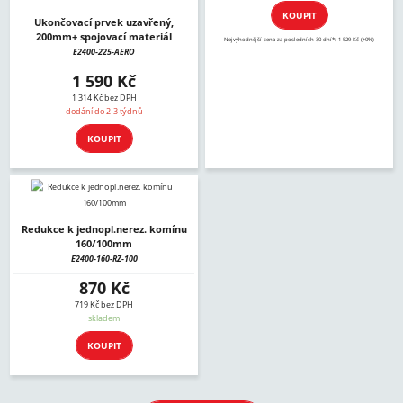
KOUPIT
Ukončovací prvek uzavřený,
200mm+ spojovací materiál
Nejvýhodnější cena za posledních 30 dní*: 1 529 Kč (+0%)
E2400-225-AERO
1 590 Kč
1 314 Kč bez DPH
dodání do 2-3 týdnů
KOUPIT
Redukce k jednopl.nerez. komínu
160/100mm
E2400-160-RZ-100
870 Kč
719 Kč bez DPH
skladem
KOUPIT