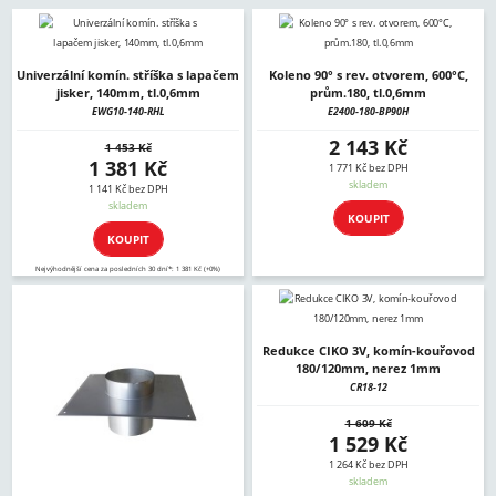
Univerzální komín. stříška s lapačem
Koleno 90° s rev. otvorem, 600°C,
jisker, 140mm, tl.0,6mm
prům.180, tl.0,6mm
EWG10-140-RHL
E2400-180-BP90H
2 143 Kč
1 453 Kč
1 381 Kč
1 771 Kč bez DPH
skladem
1 141 Kč bez DPH
skladem
KOUPIT
KOUPIT
Nejvýhodnější cena za posledních 30 dní*: 1 381 Kč (+0%)
Redukce CIKO 3V, komín-kouřovod
180/120mm, nerez 1mm
CR18-12
1 609 Kč
1 529 Kč
1 264 Kč bez DPH
skladem