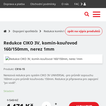
Doprava a platba
Obchodní podmínky
O nás
FAQ
zpět na výpis produktů
Dopojení spotřebiče
Redukce komín/kouřovod
Redukce CIKO 3V, komín-kouřovod
160/150mm, nerez 1mm
-5%
Produkt:
CR16-15
Nerezová redukce pro systém CIKO 3V UNIVERSAL -pro průměr sopouchu
160mm a pro průměr kouřovodu 150mm. Redukce je připravena pro zapojení
"po vodě".
Skladem
1 549 Kč