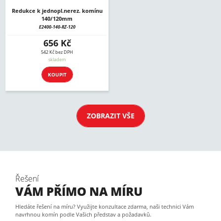
Redukce k jednopl.nerez. komínu
140/120mm
E2400-140-RZ-120
656 Kč
542 Kč bez DPH
skladem
KOUPIT
ZOBRAZIT VŠE
Řešení
VÁM PŘÍMO NA MÍRU
Hledáte řešení na míru? Využijte konzultace zdarma, naši technici Vám
navrhnou komín podle Vašich představ a požadavků.