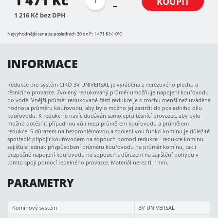
1 471 Kč
KOUPIT
1 216 Kč bez DPH
Nejvýhodnější cena za posledních 30 dní*: 1 471 Kč (+0%)
INFORMACE
Redukce pro systém CIKO 3V UNIVERSAL je vyráběna z nerezového plechu a
těsnícího provazce. Zvolený redukovaný průměr umožňuje napojení kouřovodu
po vodě. Vnější průměr redukované části redukce je o trochu menší než uváděná
hodnota průměru kouřovodu, aby bylo možno jej zastrčit do posledního dílu
kouřovodu. K redukci je navíc dodáván samolepící těsnící provazec, aby bylo
možno dotěsnit případnou vůli mezi průměrem kouřovodu a průměrem
redukce. S důrazem na bezproblémovou a spolehlivou funkci komínu je důležité
spotřebič připojit kouřovodem na sopouch pomocí redukce - redukce komínu
zajišťuje jednak přizpůsobení průměru kouřovodu na průměr komínu, tak i
bezpečné napojení kouřovodu na sopouch s důrazem na zajištění pohybu v
tomto spoji pomocí tepelného provazce. Materiál nerez tl. 1mm.
PARAMETRY
Komínový systém
3V UNIVERSAL