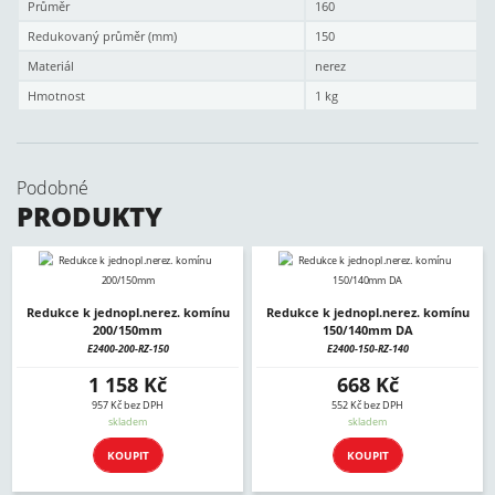
Průměr
160
Redukovaný průměr (mm)
150
Materiál
nerez
Hmotnost
1 kg
Podobné
PRODUKTY
Redukce k jednopl.nerez. komínu
Redukce k jednopl.nerez. komínu
200/150mm
150/140mm DA
E2400-200-RZ-150
E2400-150-RZ-140
1 158 Kč
668 Kč
957 Kč bez DPH
552 Kč bez DPH
skladem
skladem
KOUPIT
KOUPIT