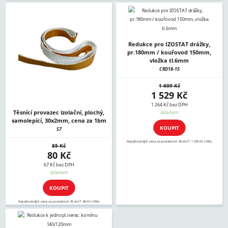
Redukce pro IZOSTAT drážky,
pr.180mm / kouřovod 150mm,
vložka tl.6mm
CRD18-15
1 609 Kč
1 529 Kč
1 264 Kč bez DPH
Těsnící provazec izolační, plochý,
skladem
samolepící, 30x2mm, cena za 1bm
KOUPIT
S7
Nejvýhodnější cena za posledních 30 dní*: 1 529 Kč (+0%)
85 Kč
80 Kč
67 Kč bez DPH
skladem
KOUPIT
Nejvýhodnější cena za posledních 30 dní*: 80 Kč (+0%)