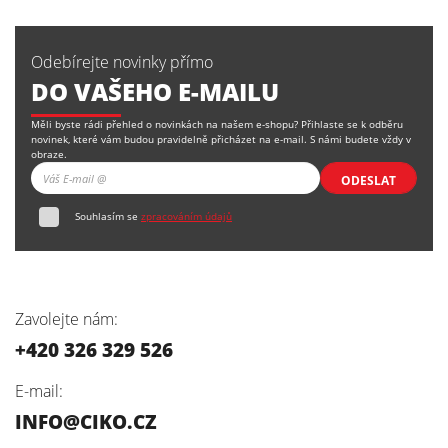
Odebírejte novinky přímo
DO VAŠEHO E-MAILU
Měli byste rádi přehled o novinkách na našem e-shopu? Přihlaste se k odběru
novinek, které vám budou pravidelně přicházet na e-mail. S námi budete vždy v
obraze.
ODESLAT
Souhlasím se
zpracováním údajů
Zavolejte nám:
+420 326 329 526
E-mail:
INFO@CIKO.CZ