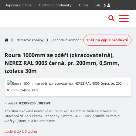
Doprava a platba
Obchodní podmínky
O nás
FAQ
zpět na výpis produktů
Nerezové komíny
Jednotlivé komponenty
Roura 1000mm se zděří (zkracovatelná),
NEREZ RAL 9005 černá, pr. 200mm, 0,5mm,
izolace 30m
-7%
Produkt:
R2300-200-L10ETWF
Třívrstvá lakovaná nerezová roura délky 1000mm se zděří zkracovatelná,
(stavební délka 930mm). Bez spony. Systém BASIC 9005, průměr 200mm, tl.
vložky 0,5mm, síla izolace 30mm.
dodání do 2-3 týdnů