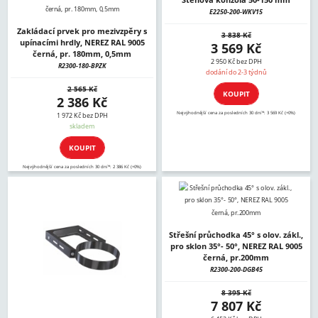
E2250-200-WKV15
Zakládací prvek pro mezivzpěry s
3 838 Kč
upínacími hrdly, NEREZ RAL 9005
3 569 Kč
černá, pr. 180mm, 0,5mm
2 950 Kč bez DPH
R2300-180-BPZK
dodání do 2-3 týdnů
2 565 Kč
KOUPIT
2 386 Kč
Nejvýhodnější cena za posledních 30 dní*: 3 569 Kč (+0%)
1 972 Kč bez DPH
skladem
KOUPIT
Nejvýhodnější cena za posledních 30 dní*: 2 386 Kč (+0%)
Střešní průchodka 45° s olov. zákl.,
pro sklon 35°- 50°, NEREZ RAL 9005
černá, pr.200mm
R2300-200-DGB45
8 395 Kč
7 807 Kč