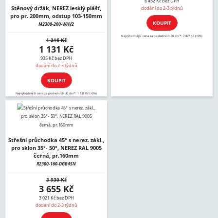
6 452 Kč bez DPH
Stěnový držák, NEREZ lesklý plášť,
dodání do 2-3 týdnů
pro pr. 200mm, odstup 103-150mm
KOUPIT
M2300-200-WHV2
Nejvýhodnější cena za posledních 30 dní*: 7 807 Kč (+0%)
1 216 Kč
1 131 Kč
935 Kč bez DPH
dodání do 2-3 týdnů
KOUPIT
Nejvýhodnější cena za posledních 30 dní*: 1 131 Kč (+0%)
Střešní průchodka 45° s nerez. zákl.,
pro sklon 35°- 50°, NEREZ RAL 9005
černá, pr.160mm
R2300-160-DGB45N
3 930 Kč
3 655 Kč
3 021 Kč bez DPH
dodání do 2-3 týdnů