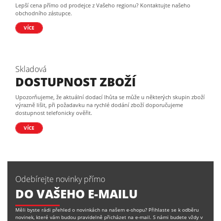
Lepší cena přímo od prodejce z Vašeho regionu? Kontaktujte našeho
obchodního zástupce.
VÍCE
Skladová
DOSTUPNOST ZBOŽÍ
Upozorňujeme, že aktuální dodací lhůta se může u některých skupin zboží
výrazně lišit, při požadavku na rychlé dodání zboží doporučujeme
dostupnost telefonicky ověřit.
VÍCE
Odebírejte novinky přímo
DO VAŠEHO E-MAILU
Měli byste rádi přehled o novinkách na našem e-shopu? Přihlaste se k odběru
novinek, které vám budou pravidelně přicházet na e-mail. S námi budete vždy v