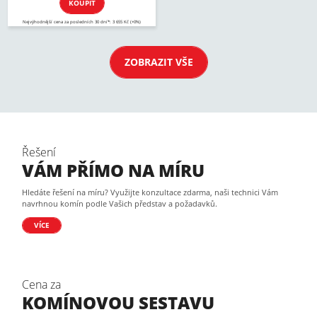
KOUPIT
Nejvýhodnější cena za posledních 30 dní*: 3 655 Kč (+0%)
ZOBRAZIT VŠE
Řešení
VÁM PŘÍMO NA MÍRU
Hledáte řešení na míru? Využijte konzultace zdarma, naši technici Vám
navrhnou komín podle Vašich představ a požadavků.
VÍCE
Cena za
KOMÍNOVOU SESTAVU