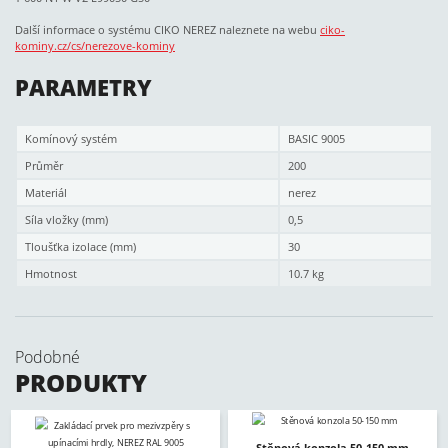
Další informace o systému CIKO NEREZ naleznete na webu
ciko-
kominy.cz/cs/nerezove-kominy
PARAMETRY
Komínový systém
BASIC 9005
Průměr
200
Materiál
nerez
Síla vložky (mm)
0,5
Tloušťka izolace (mm)
30
Hmotnost
10.7 kg
Podobné
PRODUKTY
Stěnová konzola 50-150 mm