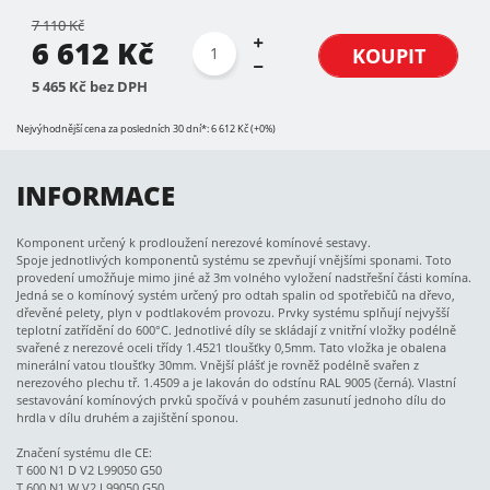
7 110 Kč
6 612 Kč
KOUPIT
5 465 Kč bez DPH
Nejvýhodnější cena za posledních 30 dní*: 6 612 Kč (+0%)
INFORMACE
Komponent určený k prodloužení nerezové komínové sestavy.
Spoje jednotlivých komponentů systému se zpevňují vnějšími sponami. Toto
provedení umožňuje mimo jiné až 3m volného vyložení nadstřešní části komína.
Jedná se o komínový systém určený pro odtah spalin od spotřebičů na dřevo,
dřevěné pelety, plyn v podtlakovém provozu. Prvky systému splňují nejvyšší
teplotní zatřídění do 600°C. Jednotlivé díly se skládají z vnitřní vložky podélně
svařené z nerezové oceli třídy 1.4521 tloušťky 0,5mm. Tato vložka je obalena
minerální vatou tloušťky 30mm. Vnější plášť je rovněž podélně svařen z
nerezového plechu tř. 1.4509 a je lakován do odstínu RAL 9005 (černá). Vlastní
sestavování komínových prvků spočívá v pouhém zasunutí jednoho dílu do
hrdla v dílu druhém a zajištění sponou.
Značení systému dle CE:
T 600 N1 D V2 L99050 G50
T 600 N1 W V2 L99050 G50