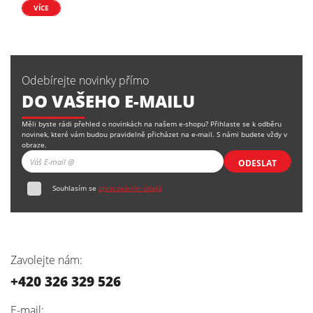
VÍCE
Odebírejte novinky přímo
DO VAŠEHO E-MAILU
Měli byste rádi přehled o novinkách na našem e-shopu? Přihlaste se k odběru
novinek, které vám budou pravidelně přicházet na e-mail. S námi budete vždy v
obraze.
ODESLAT
Souhlasím se
zpracováním údajů
Zavolejte nám:
+420 326 329 526
E-mail: