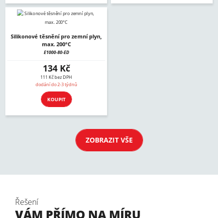
Silikonové těsnění pro zemní plyn,
max. 200°C
E1000-80-ED
134 Kč
111 Kč bez DPH
dodání do 2-3 týdnů
KOUPIT
ZOBRAZIT VŠE
Řešení
VÁM PŘÍMO NA MÍRU