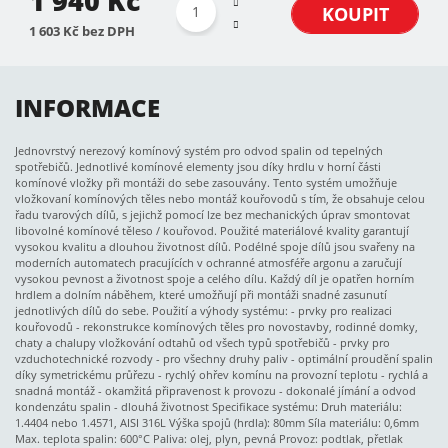
1 940 Kč
KOUPIT
1 603 Kč bez DPH
INFORMACE
Jednovrstvý nerezový komínový systém pro odvod spalin od tepelných
spotřebičů. Jednotlivé komínové elementy jsou díky hrdlu v horní části
komínové vložky při montáži do sebe zasouvány. Tento systém umožňuje
vložkovaní komínových těles nebo montáž kouřovodů s tím, že obsahuje celou
řadu tvarových dílů, s jejichž pomocí lze bez mechanických úprav smontovat
libovolné komínové těleso / kouřovod. Použité materiálové kvality garantují
vysokou kvalitu a dlouhou životnost dílů. Podélné spoje dílů jsou svařeny na
moderních automatech pracujících v ochranné atmosféře argonu a zaručují
vysokou pevnost a životnost spoje a celého dílu. Každý díl je opatřen horním
hrdlem a dolním náběhem, které umožňují při montáži snadné zasunutí
jednotlivých dílů do sebe. Použití a výhody systému: - prvky pro realizaci
kouřovodů - rekonstrukce komínových těles pro novostavby, rodinné domky,
chaty a chalupy vložkování odtahů od všech typů spotřebičů - prvky pro
vzduchotechnické rozvody - pro všechny druhy paliv - optimální proudění spalin
díky symetrickému průřezu - rychlý ohřev komínu na provozní teplotu - rychlá a
snadná montáž - okamžitá připravenost k provozu - dokonalé jímání a odvod
kondenzátu spalin - dlouhá životnost Specifikace systému: Druh materiálu:
1.4404 nebo 1.4571, AISI 316L Výška spojů (hrdla): 80mm Síla materiálu: 0,6mm
Max. teplota spalin: 600°C Paliva: olej, plyn, pevná Provoz: podtlak, přetlak