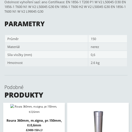
Odolnost vyhoření sazí: ano Certifikace: EN 1856-1 T200 P1 W V2 L50045 O30 EN
1856-1 T600 N1 W V2 L50045 G30 EN 1856-1 T600 H2 W V2 L50045 G30 EN 1856-1
T600 N1 W V2 L99045 G30
PARAMETRY
Průměr
150
Materiál
nerez
Síla vložky (mm)
0,6
Hmotnost
2.6 kg
Podobné
PRODUKTY
Roura 360mm, m.signa, pr.150mm,
tl.0,6mm
E2400-150-L3