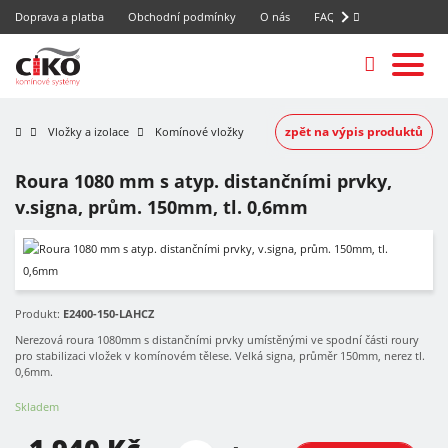
Doprava a platba
Obchodní podmínky
O nás
FAQ
zpět na výpis produktů
Vložky a izolace
Komínové vložky
Roura 1080 mm s atyp. distančními prvky,
v.signa, prům. 150mm, tl. 0,6mm
Produkt:
E2400-150-LAHCZ
Nerezová roura 1080mm s distančními prvky umístěnými ve spodní části roury
pro stabilizaci vložek v komínovém tělese. Velká signa, průměr 150mm, nerez tl.
0,6mm.
Skladem