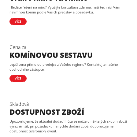
Hledáte řešení na míru? Využijte konzultace zdarma, naši technici Vám
navrhnou komín podle Vašich představ a požadavků.
VÍCE
Cena za
KOMÍNOVOU SESTAVU
Lepší cena přímo od prodejce z Vašeho regionu? Kontaktujte našeho
obchodního zástupce.
VÍCE
Skladová
DOSTUPNOST ZBOŽÍ
Upozorňujeme, že aktuální dodací lhůta se může u některých skupin zboží
výrazně lišit, při požadavku na rychlé dodání zboží doporučujeme
dostupnost telefonicky ověřit.