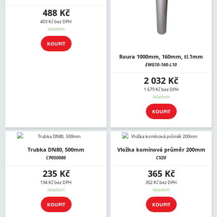
488 Kč
403 Kč bez DPH
skladem
KOUPIT
Roura 1000mm, 160mm, tl.1mm
EWG10-160-L10
2 032 Kč
1 679 Kč bez DPH
skladem
KOUPIT
Trubka DN80, 500mm
Vložka komínová průměr 200mm
CP050080
CV20
235 Kč
365 Kč
194 Kč bez DPH
302 Kč bez DPH
skladem
skladem
KOUPIT
KOUPIT