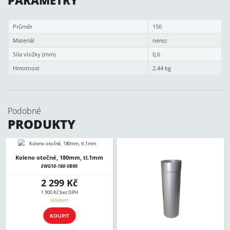
PARAMETRY
Průměr
150
Materiál
nerez
Síla vložky (mm)
0,6
Hmotnost
2.44 kg
Podobné
PRODUKTY
Koleno otočné, 180mm, tl.1mm
EWG10-180-VB90
2 299 Kč
1 900 Kč bez DPH
skladem
KOUPIT