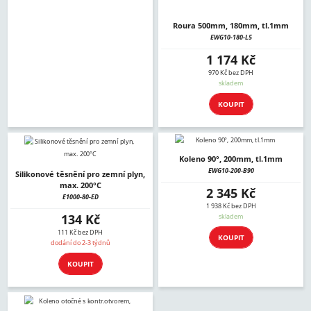
Roura 500mm, 180mm, tl.1mm
EWG10-180-L5
1 174 Kč
970 Kč bez DPH
skladem
KOUPIT
Koleno 90°, 200mm, tl.1mm
EWG10-200-B90
Silikonové těsnění pro zemní plyn,
max. 200°C
2 345 Kč
E1000-80-ED
1 938 Kč bez DPH
134 Kč
skladem
111 Kč bez DPH
KOUPIT
dodání do 2-3 týdnů
KOUPIT