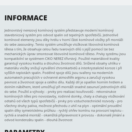
INFORMACE
Jednovrstvý nerezový komínový systém představuje moderní komínový
stavebnicový systém pro odvod spalin od tepelných spotřebičů. Jednotlivé
komínové elementy jsou díky hrdlu v horní části komínové vložky při montáži
do sebe zasouvány. Tento systém umožňuje vložkovat libovolná komínová
tělesa s tím, že obsahuje celou řadu tvarových dílů s jejíž pomocí lze bez
mechanických úprav smontovat libovolné komínové těleso. Prvky systému jsou
kompatibilní se systémem CIKO NEREZ třívrstvý. Použité materiálové kvality
garantují vysokou kvalitu a dlouhou životnost dílů. Snížené obsahy uhlíku v
materiálu vložky snižují vytváření chromkarbidů a interkrystalické koroze i při
vyšších teplotách spalin. Podélné spoje dílů jsou svařeny na moderních
automatech pracujících v ochranné atmosféře argonu a zaručují vysokou
pevnost a životnost spoje a celého dílu. Každý díl je opatřen horním hrdlem a
dolním náběhem, které umožňují při montáži snadné zasunutí jednotlivých dílů
do sebe. Použití a výhody: - prvky pro realizaci kouřovodů - rekonstrukce
komínových těles pro novostavby, rodinné domky, chaty a chalupy vložkování
odtahů od všech typů spotřebičů - prvky pro vzduchotechnické rozvody - pro
všechny druhy paliva, možnost přechodu z uhlí na plyn - optimální proudění
spalin díky symetrickému průřezu - rychlý ohřev komínu na provozní teplotu -
rychlá a snadná montáž - okamžitá připravenost k provozu - dokonalé jímání a
odvod kondenzátu spalin - dlouhá životnost