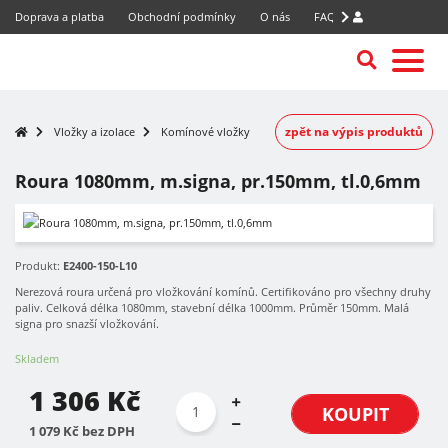
Doprava a platba
Obchodní podmínky
O nás
FAQ
zpět na výpis produktů
Vložky a izolace
Komínové vložky
Roura 1080mm, m.signa, pr.150mm, tl.0,6mm
Produkt:
E2400-150-L10
Nerezová roura určená pro vložkování komínů. Certifikováno pro všechny druhy
paliv. Celková délka 1080mm, stavební délka 1000mm. Průměr 150mm. Malá
signa pro snazší vložkování.
Skladem
1 306 Kč
KOUPIT
1 079 Kč bez DPH