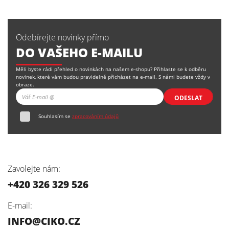
Odebírejte novinky přímo
DO VAŠEHO E-MAILU
Měli byste rádi přehled o novinkách na našem e-shopu? Přihlaste se k odběru
novinek, které vám budou pravidelně přicházet na e-mail. S námi budete vždy v
obraze.
ODESLAT
Souhlasím se
zpracováním údajů
Zavolejte nám:
+420 326 329 526
E-mail:
INFO@CIKO.CZ