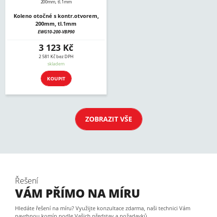
Koleno otočné s kontr.otvorem,
200mm, tl.1mm
EWG10-200-VBP90
3 123 Kč
2 581 Kč bez DPH
skladem
KOUPIT
ZOBRAZIT VŠE
Řešení
VÁM PŘÍMO NA MÍRU
Hledáte řešení na míru? Využijte konzultace zdarma, naši technici Vám
navrhnou komín podle Vašich představ a požadavků.