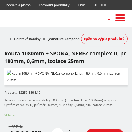
Doprava a platba
Obchodní podmínky
O nás
FAQ
zpět na výpis produktů
Nerezové komíny
Jednotlivé komponenty
Roura 1080mm + SPONA, NEREZ complex D, pr.
180mm, 0,6mm, izolace 25mm
-7%
Produkt:
E2250-180-L10
Třívrstvá nerezová roura délky 1080mm (stavební délka 1000mm) se sponou.
Systém complex D, průměr 180mm, tl. vložky 0,6mm, síla izolace 25mm.
Skladem
4 627 Kč