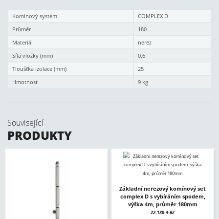
Komínový systém
COMPLEX D
Průměr
180
Materiál
nerez
Síla vložky (mm)
0,6
Tloušťka izolace (mm)
25
Hmotnost
9 kg
Související
PRODUKTY
Základní nerezový komínový set
complex D s vybíráním spodem,
výška 4m, průměr 180mm
22-180-4-RZ