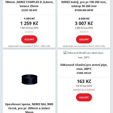
180mm ,NEREZ COMPLEX D ;0,6mm,
NEREZ lesklý, pro pr.130-250 mm,
izolace 25mm
odstup 50-260 mm
E2250-180-BPZ
M1000-000-WKVK
1 354 Kč
3 233 Kč
1 259 Kč
3 007 Kč
1 041 Kč bez DPH
2 485 Kč bez DPH
skladem
skladem
KOUPIT
KOUPIT
Nejvýhodnější cena za posledních 30 dní*: 1 259 Kč (+0%)
Nejvýhodnější cena za posledních 30 dní*: 3 007 Kč (+0%)
Silikonové těsnění pro zemní plyn,
max. 200°C
E1000-100-ED
163 Kč
135 Kč bez DPH
dodání do 2-3 týdnů
KOUPIT
Upevňovací spona, NEREZ RAL 9005
černá, pro pr. 200mm a izolaci
30mm