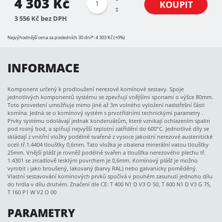
4 303 Kč
KOUPIT
3 556 Kč bez DPH
Nejvýhodnější cena za posledních 30 dní*: 4 303 Kč (+0%)
INFORMACE
Komponent určený k prodloužení nerezové komínové sestavy. Spoje
jednotlivých komponentů systému se zpevňují vnějšími sponami o výšce 80mm.
Toto provedení umožňuje mimo jiné až 3m volného vyložení nadstřešní části
komína. Jedná se o komínový systém s prvotřídními technickými parametry .
Prvky systému odolávají jednak kondenzátům, které vznikají ochlazením spalin
pod rosný bod, a splňují nejvyšší teplotní zatřídění do 600°C. Jednotlivé díly se
skládají z vnitřní vložky podélně svařené z vysoce jakostní nerezové austenitické
oceli tř.1.4404 tloušťky 0,6mm. Tato vložka je obalena minerální vatou tloušťky
25mm. Vnější plášť je rovněž podélně svařen a tloušťka nerezového plechu tř.
1.4301 se zrcadlově lesklým povrchem je 0,6mm. Komínový plášť je možno
vyrobit i jako broušený, lakovaný (barvy RAL) nebo galvanicky poměděný.
Vlastní sestavování komínových prvků spočívá v pouhém zasunutí jednoho dílu
do hrdla v dílu druhém. Značení dle CE: T 400 N1 D V3 O 50, T 600 N1 D V3 G 75,
T 160 P1 W V2 O 00
PARAMETRY