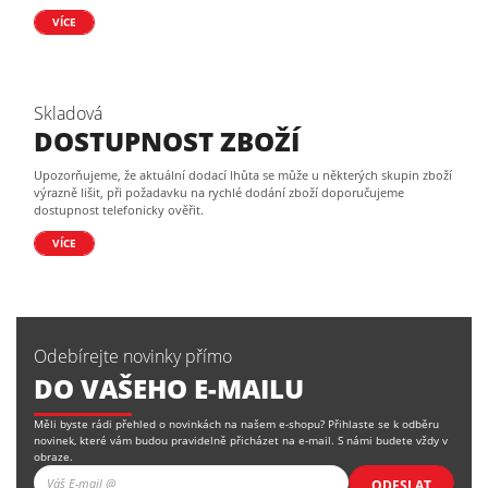
VÍCE
Skladová
DOSTUPNOST ZBOŽÍ
Upozorňujeme, že aktuální dodací lhůta se může u některých skupin zboží
výrazně lišit, při požadavku na rychlé dodání zboží doporučujeme
dostupnost telefonicky ověřit.
VÍCE
Odebírejte novinky přímo
DO VAŠEHO E-MAILU
Měli byste rádi přehled o novinkách na našem e-shopu? Přihlaste se k odběru
novinek, které vám budou pravidelně přicházet na e-mail. S námi budete vždy v
obraze.
ODESLAT