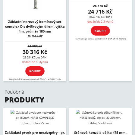
26 576 Kč
24 716 Kč
20 427 Kč bez DPH
Základní nerezový komínový set
dodání do 2-3 týdnů
complex D s dvířkovým dílem, výška
KOUPIT
4m, průměr 180mm
22-180-4-DZ
Nejvýhodnější cena za posledních 30 dní*: 24 716 Kč (+0%)
32 597 Kč
30 316 Kč
25 054 Kč bez DPH
dodání do 2-3 týdnů
KOUPIT
Nejvýhodnější cena za posledních 30 dní*: 30 316 Kč (+0%)
Podobné
PRODUKTY
Zakládací prvek pro mezivzpěry - pr.
Stěnová konzola délka 475 mm,