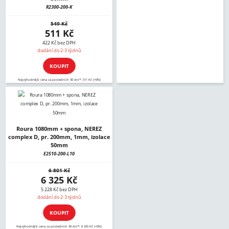
R2300-200-K
549 Kč
511 Kč
422 Kč bez DPH
dodání do 2-3 týdnů
KOUPIT
Nejvýhodnější cena za posledních 30 dní*: 511 Kč (+0%)
Roura 1080mm + spona, NEREZ
complex D, pr. 200mm, 1mm, izolace
50mm
E2510-200-L10
6 801 Kč
6 325 Kč
5 228 Kč bez DPH
dodání do 2-3 týdnů
KOUPIT
Nejvýhodnější cena za posledních 30 dní*: 6 325 Kč (+0%)